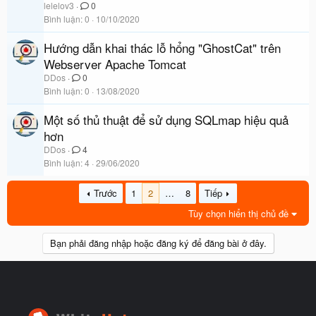
lelelov3
0
Bình luận
0
10/10/2020
Hướng dẫn khai thác lỗ hổng "GhostCat" trên
Webserver Apache Tomcat
DDos
0
Bình luận
0
13/08/2020
Một số thủ thuật để sử dụng SQLmap hiệu quả
hơn
DDos
4
Bình luận
4
29/06/2020
Trước
1
2
…
8
Tiếp
Tùy chọn hiển thị chủ đề
Bạn phải đăng nhập hoặc đăng ký để đăng bài ở đây.