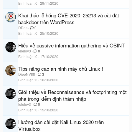
Bình luận
0
29/11/2020
Khai thác lỗ hổng CVE-2020–25213 và cài đặt
backdoor trên WordPress
DDos
0
Bình luận
0
25/10/2020
Hiểu về passive information gathering và OSINT
lelelov3
0
Bình luận
0
17/10/2020
Tips nâng cao an ninh máy chủ Linux !
DiepNV88
3
Bình luận
3
16/10/2020
Giới thiệu về Reconnaissance và footprinting một
pha trong kiểm định thâm nhập
lelelov3
0
Bình luận
0
15/10/2020
Hướng dẫn cài đặt Kali Linux 2020 trên
Virtualbox