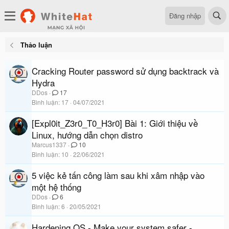
Đăng nhập
Thảo luận
Cracking Router password sử dụng backtrack và
Hydra
DDos
17
Bình luận
17
04/07/2021
[Expl0it_Z3r0_T0_H3r0] Bài 1: Giới thiệu về
Linux, hướng dẫn chọn distro
Marcus1337
10
Bình luận
10
22/06/2021
5 việc kẻ tấn công làm sau khi xâm nhập vào
một hệ thống
DDos
6
Bình luận
6
20/05/2021
Hardening OS - Make your system safer -