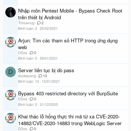
Nhập môn Pentest Mobile - Bypass Check Root
trên thiết bị Android
Thriuenug
2
Bình luận
2
25/02/2021
Arjun: Tìm các tham số HTTP trong ứng dụng
web
DDos
0
Bình luận
0
29/01/2021
Server liên tục bị dò pass
D
duckquang
10
Bình luận
10
15/01/2021
Bypass 403 restricted directory với BurpSuite
DDos
0
Bình luận
0
31/12/2020
Khai thác lỗ hổng thực thi mã từ xa CVE-2020-
14882/CVE-2020-14883 trong WebLogic Server
DDos
0