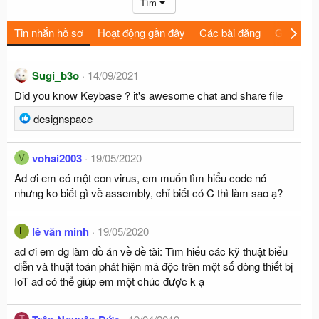
Tìm
Tin nhắn hồ sơ
Hoạt động gần đây
Các bài đăng
Giới thiệu
Sugi_b3o
14/09/2021
Did you know Keybase ? it's awesome chat and share file
R
designspace
e
a
vohai2003
19/05/2020
V
c
Ad ơi em có một con virus, em muốn tìm hiểu code nó
t
nhưng ko biết gì về assembly, chỉ biết có C thì làm sao ạ?
i
o
n
lê văn minh
19/05/2020
L
s
ad ơi em đg làm đồ án về đề tài: Tìm hiểu các kỹ thuật biểu
:
diễn và thuật toán phát hiện mã độc trên một số dòng thiết bị
IoT ad có thể giúp em một chúc được k ạ