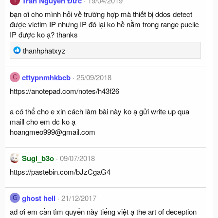
Trần Nguyên Đức
19/04/2019
T
bạn ơi cho mình hỏi về trường hợp mà thiết bị ddos detect
được victim IP nhưng IP đó lại ko hề nằm trong range puclic
IP được ko ạ? thanks
R
thanhphatxyz
e
a
cttypnmhkbcb
25/09/2018
C
c
https://anotepad.com/notes/h43f26
t
i
a có thể cho e xin cách làm bài này ko ạ gửi write up qua
o
maill cho em đc ko ạ
n
hoangmeo999@gmail.com
s
:
Sugi_b3o
09/07/2018
https://pastebin.com/bJzCgaG4
ghost hell
21/12/2017
G
ad ơi em cần tìm quyển này tiếng việt ạ the art of deception