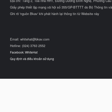
Địa chỉ: Tầng 2, Tòa nhà HH1, Đường Dương Đình Nghệ, Phường Cầu 
Giấy phép thiết lập mạng xã hội số 355/GP-BTTTT do Bộ Thông tin và
Ghi rõ 'nguồn Bkav' khi phát hành lại thông tin từ Website này
Email:
whitehat@bkav.com
Hotline: (024) 3763 2552
Facebook: WhiteHat
Quy định và điều khoản sử dụng