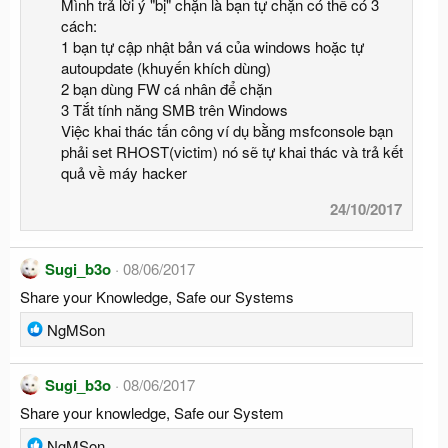
Mình trả lời ý "bị" chặn là bạn tự chặn có thể có 3
c
cách:
t
1 bạn tự cập nhật bản vá của windows hoặc tự
i
autoupdate (khuyến khích dùng)
o
2 bạn dùng FW cá nhân để chặn
n
3 Tắt tính năng SMB trên Windows
s
Việc khai thác tấn công ví dụ bằng msfconsole bạn
:
phải set RHOST(victim) nó sẽ tự khai thác và trả kết
quả về máy hacker
24/10/2017
Sugi_b3o
08/06/2017
Share your Knowledge, Safe our Systems
R
NgMSon
e
a
Sugi_b3o
08/06/2017
c
Share your knowledge, Safe our System
t
i
R
NgMSon