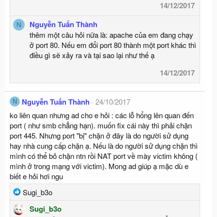
14/12/2017
Nguyễn Tuấn Thành
N
thêm một câu hỏi nữa là: apache của em đang chạy
ở port 80. Nếu em đổi port 80 thành một port khác thì
điều gì sẽ xảy ra và tại sao lại như thế ạ
14/12/2017
Nguyễn Tuấn Thành
24/10/2017
N
ko liên quan nhưng ad cho e hỏi : các lỗ hổng lên quan đến
port ( như smb chẳng hạn). muốn fix cái này thì phải chặn
port 445. Nhưng port "bị" chặn ở đây là do người sử dụng
hay nhà cung cấp chặn ạ. Nếu là do người sử dụng chặn thì
mình có thể bỏ chặn ntn rồi NAT port về mày victim không (
mình ở trong mạng với victim). Mong ad giúp ạ mặc dù e
biết e hỏi hơi ngu
R
Sugi_b3o
e
Sugi_b3o
a