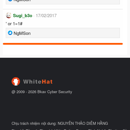
o
e
n
a
s
Sugi_b3o
17/02/2017
c
:
' or 1=1#
t
i
R
NgMSon
o
e
n
a
s
c
:
t
i
o
n
s
:
@ 2009 -
2026
Bkav Cyber Security
Chịu trách nhiệm nội dung: NGUYỄN THẢO DIỄM HẰNG