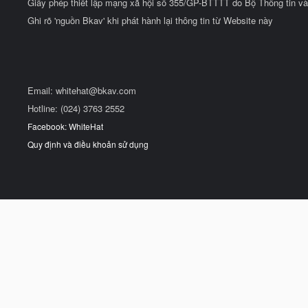
Giấy phép thiết lập mạng xã hội số 355/GP-BTTTT do Bộ Thông tin và
Ghi rõ 'nguồn Bkav' khi phát hành lại thông tin từ Website này
Email:
whitehat@bkav.com
Hotline: (024) 3763 2552
Facebook: WhiteHat
Quy định và điều khoản sử dụng