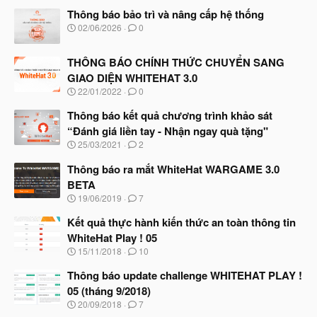
s
Thông báo bảo trì và nâng cấp hệ thống
:
N
02/06/2026
0
g
à
THÔNG BÁO CHÍNH THỨC CHUYỂN SANG
y
b
GIAO DIỆN WHITEHAT 3.0
ắ
N
22/01/2022
0
t
g
đ
à
Thông báo kết quả chương trình khảo sát
ầ
y
u
“Đánh giá liền tay - Nhận ngay quà tặng"
b
N
25/03/2021
2
ắ
g
t
à
Thông báo ra mắt WhiteHat WARGAME 3.0
đ
y
ầ
BETA
b
u
N
19/06/2019
7
ắ
g
t
à
Kết quả thực hành kiến thức an toàn thông tin
đ
y
ầ
WhiteHat Play ! 05
b
u
N
15/11/2018
10
ắ
g
t
à
Thông báo update challenge WHITEHAT PLAY !
đ
y
ầ
05 (tháng 9/2018)
b
u
N
20/09/2018
7
ắ
g