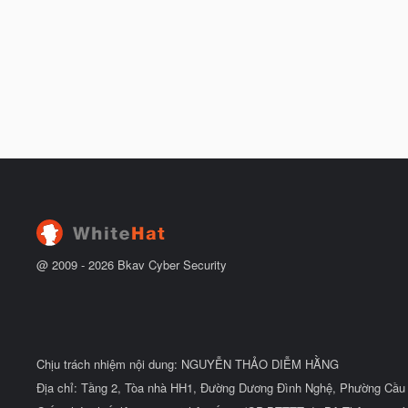
t
à
đ
y
ầ
b
u
ắ
t
đ
ầ
u
@ 2009 -
2026
Bkav Cyber Security
Chịu trách nhiệm nội dung: NGUYỄN THẢO DIỄM HẰNG
Địa chỉ: Tầng 2, Tòa nhà HH1, Đường Dương Đình Nghệ, Phường Cầu 