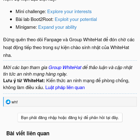
Mini challenge:
Explore your interests
Bài lab Boot2Root:
Exploit your potential
Minigame:
Expand your ability
Đừng quên theo dõi Fanpage và Group WhiteHat để đón chờ các
hoạt động tiếp theo trong sự kiện chào sinh nhật của WhiteHat
nha.
Mời các bạn tham gia
Group WhiteHat
để thảo luận và cập nhật
tin tức an ninh mạng hàng ngày.
Lưu ý từ WhiteHat:
Kiến thức an ninh mạng để phòng chống,
không làm điều xấu.
Luật pháp liên quan
R
whf
e
a
c
Bạn phải đăng nhập hoặc đăng ký để phản hồi tại đây.
t
i
o
Bài viết liên quan
n