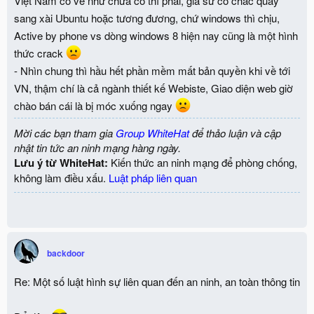
Việt Nam có vẻ như chưa có thì phải, giả sử có chắc quay
sang xài Ubuntu hoặc tương đương, chứ windows thì chịu,
Active by phone vs dòng windows 8 hiện nay cũng là một hình
thức crack
- Nhìn chung thì hầu hết phần mềm mất bản quyền khi về tới
VN, thậm chí là cả ngành thiết kế Webiste, Giao diện web giờ
chào bán cái là bị móc xuống ngay
Mời các bạn tham gia
Group WhiteHat
để thảo luận và cập
nhật tin tức an ninh mạng hàng ngày.
Lưu ý từ WhiteHat:
Kiến thức an ninh mạng để phòng chống,
không làm điều xấu.
Luật pháp liên quan
backdoor
Re: Một số luật hình sự liên quan đến an ninh, an toàn thông tin