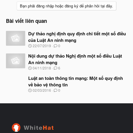
Bạn phải đăng nhập hoặc đăng ký để phản hồi tại đây.
Bài viết liên quan
Dự thảo nghị định quy định chi tiết một số điều
của Luật An ninh mạng
N
22/07/2019
0
g
à
Nội dung dự thảo Nghị định một số điều Luật
y
An ninh mạng
b
N
04/11/2018
6
ắ
g
t
à
Luật an toàn thông tin mạng: Một số quy định
đ
y
ầ
về bảo vệ thông tin
b
u
N
02/03/2016
0
ắ
g
t
à
đ
y
ầ
b
u
ắ
t
đ
ầ
u