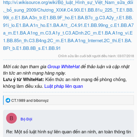
http://vi.wikisource.org/wiki/Bộ_luật_Hình_sự_Việt_Nam_sửa_đổi
,_bổ_sung_2009/Chương_XIX#.C4.90i.E1.BB.81u_225._T.E1.BB.
99i_c.E1.BA.A3n_tr.E1.BB.9F_ho.E1.BA.B7c_g.C3.A2y_r.E1.BB.
91i_lo.E1.BA.A1n_ho.E1.BA.A1t_.C4.91.E1.BB.99ng_c.E1.BB.A7
a_m.E1.BA.A1ng_m.C3.A1y_t.C3.ADnh.2C_m.E1.BA.A1ng_vi.E
1.BB.85n_th.C3.B4ng.2C_m.E1.BA.A1ng_Internet.2C_thi.E1.BA.
BFt_b.E1.BB.8B_s.E1.BB.91
Chỉnh sửa lần cuối bởi người điều hành:
03/07/2018
Mời các bạn tham gia
Group WhiteHat
để thảo luận và cập nhật
tin tức an ninh mạng hàng ngày.
Lưu ý từ WhiteHat:
Kiến thức an ninh mạng để phòng chống,
không làm điều xấu.
Luật pháp liên quan
R
CT.1989
and
bibonxyz
e
a
c
B
Bộ Đội
t
i
o
Re: Một số luật hình sự liên quan đến an ninh, an toàn thông tin
n