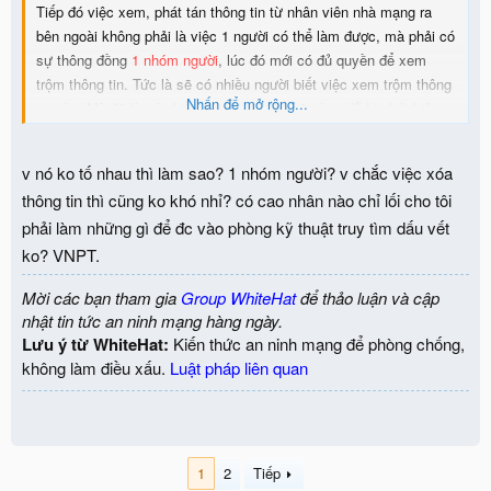
Tiếp đó việc xem, phát tán thông tin từ nhân viên nhà mạng ra
bên ngoài không phải là việc 1 người có thể làm được, mà phải có
sự thông đồng
1 nhóm người
, lúc đó mới có đủ quyền để xem
trộm thông tin. Tức là sẽ có nhiều người biết việc xem trộm thông
Nhấn để mở rộng...
tin này. Mà đã là có nhiều người biết thì sẽ càng dễ bị phát hiện
(
ví dụ ông nọ tố cáo ông kia
, vì lý do nào đó).
v nó ko tố nhau thì làm sao? 1 nhóm người? v chắc việc xóa
thông tin thì cũng ko khó nhỉ? có cao nhân nào chỉ lối cho tôi
phải làm những gì để đc vào phòng kỹ thuật truy tìm dấu vết
ko? VNPT.
Mời các bạn tham gia
Group WhiteHat
để thảo luận và cập
nhật tin tức an ninh mạng hàng ngày.
Lưu ý từ WhiteHat:
Kiến thức an ninh mạng để phòng chống,
không làm điều xấu.
Luật pháp liên quan
1
2
Tiếp