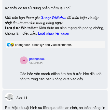
s
:
Ko thấy có tội sử dụng phần mềm lậu nhỉ...
Mời các bạn tham gia
Group WhiteHat
để thảo luận và cập
nhật tin tức an ninh mạng hàng ngày.
Lưu ý từ WhiteHat:
Kiến thức an ninh mạng để phòng chống,
không làm điều xấu.
Luật pháp liên quan
R
phongho86
,
bibonxyz
and
VladimirTrinh95
e
a
c
phongho86
t
P
31/10/2025
i
o
n
Các bác vẫn crack office ầm ầm ở trên biết điều đó
s
nên thương các bác không đưa vào đấy
:
Acc111
Re: Một số luật hình sự liên quan đến an ninh, an toàn thông tin