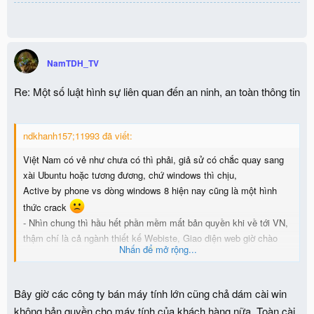
NamTDH_TV
Re: Một số luật hình sự liên quan đến an ninh, an toàn thông tin
ndkhanh157;11993 đã viết:
Việt Nam có vẻ như chưa có thì phải, giả sử có chắc quay sang
xài Ubuntu hoặc tương đương, chứ windows thì chịu,
Active by phone vs dòng windows 8 hiện nay cũng là một hình
thức crack
- Nhìn chung thì hầu hết phần mềm mất bản quyền khi về tới VN,
thậm chí là cả ngành thiết kế Webiste, Giao diện web giờ chào
Nhấn để mở rộng...
bán cái là bị móc xuống ngay
Bây giờ các công ty bán máy tính lớn cũng chả dám cài win
không bản quyền cho máy tính của khách hàng nữa. Toàn cài