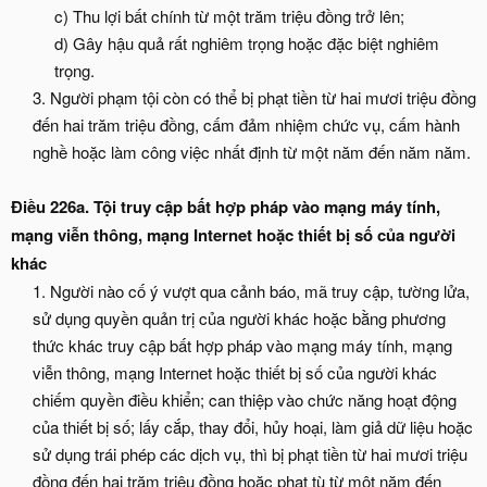
c) Thu lợi bất chính từ một trăm triệu đồng trở lên;
d) Gây hậu quả rất nghiêm trọng hoặc đặc biệt nghiêm
trọng.​
3. Người phạm tội còn có thể bị phạt tiền từ hai mươi triệu đồng
đến hai trăm triệu đồng, cấm đảm nhiệm chức vụ, cấm hành
nghề hoặc làm công việc nhất định từ một năm đến năm năm.​
Điều 226a. Tội truy cập bất hợp pháp vào mạng máy tính,
mạng viễn thông, mạng Internet hoặc thiết bị số của người
khác
1. Người nào cố ý vượt qua cảnh báo, mã truy cập, tường lửa,
sử dụng quyền quản trị của người khác hoặc bằng phương
thức khác truy cập bất hợp pháp vào mạng máy tính, mạng
viễn thông, mạng Internet hoặc thiết bị số của người khác
chiếm quyền điều khiển; can thiệp vào chức năng hoạt động
của thiết bị số; lấy cắp, thay đổi, hủy hoại, làm giả dữ liệu hoặc
sử dụng trái phép các dịch vụ, thì bị phạt tiền từ hai mươi triệu
đồng đến hai trăm triệu đồng hoặc phạt tù từ một năm đến