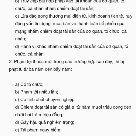
b) Truy cập bất hợp pháp vào tài khoản của cơ quan, tổ
chức, cá nhân nhằm chiếm đoạt tài sản;
c) Lừa đảo trong thương mại điện tử, kinh doanh tiền tệ, huy
động vốn tín dụng, mua bán và thanh toán cổ phiếu qua
mạng nhằm chiếm đoạt tài sản của cơ quan, tổ chức, cá
nhân;
d) Hành vi khác nhằm chiếm đoạt tài sản của cơ quan, tổ
chức, cá nhân.​
2. Phạm tội thuộc một trong các trường hợp sau đây, thì bị
phạt tù từ ba năm đến bảy năm:
a) Có tổ chức;
b) Phạm tội nhiều lần;
c) Có tính chất chuyên nghiệp;
d) Chiếm đoạt tài sản có giá trị từ năm mươi triệu đồng đến
dưới hai trăm triệu đồng;
đ) Gây hậu quả nghiêm trọng;
e) Tái phạm nguy hiểm.​