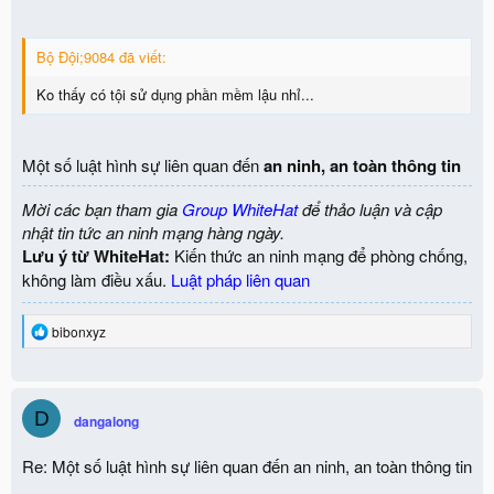
Bộ Đội;9084 đã viết:
Ko thấy có tội sử dụng phần mềm lậu nhỉ...
Một số luật hình sự liên quan đến
an ninh, an toàn thông tin
Mời các bạn tham gia
Group WhiteHat
để thảo luận và cập
nhật tin tức an ninh mạng hàng ngày.
Lưu ý từ WhiteHat:
Kiến thức an ninh mạng để phòng chống,
không làm điều xấu.
Luật pháp liên quan
R
bibonxyz
e
a
c
t
D
i
dangalong
o
n
Re: Một số luật hình sự liên quan đến an ninh, an toàn thông tin
s
: