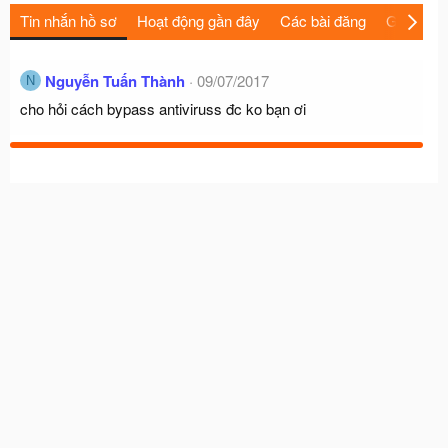
Tin nhắn hồ sơ
Hoạt động gần đây
Các bài đăng
Giới thiệu
Nguyễn Tuấn Thành
09/07/2017
N
cho hỏi cách bypass antiviruss đc ko bạn ơi