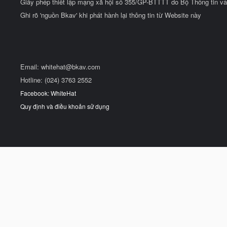
Giấy phép thiết lập mạng xã hội số 355/GP-BTTTT do Bộ Thông tin và
Ghi rõ 'nguồn Bkav' khi phát hành lại thông tin từ Website này
Email:
whitehat@bkav.com
Hotline: (024) 3763 2552
Facebook: WhiteHat
Quy định và điều khoản sử dụng