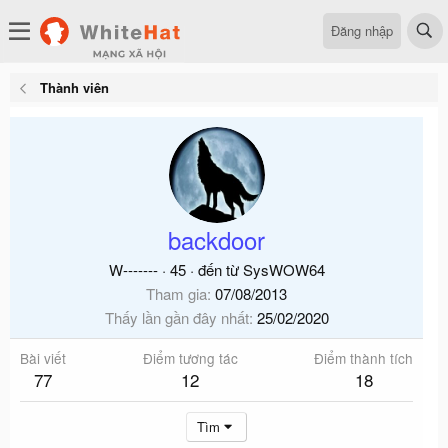
Đăng nhập
Thành viên
backdoor
W-------
·
45
·
đến từ
SysWOW64
Tham gia
07/08/2013
Thấy lần gần đây nhất
25/02/2020
Bài viết
Điểm tương tác
Điểm thành tích
77
12
18
Tìm