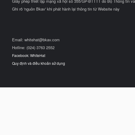
Giấy phép thiết lập mạng xã hội số 355/GP-BTTTT do Bộ Thông tin và
Ghi rõ 'nguồn Bkav' khi phát hành lại thông tin từ Website này
Email:
whitehat@bkav.com
Hotline: (024) 3763 2552
Facebook: WhiteHat
Quy định và điều khoản sử dụng