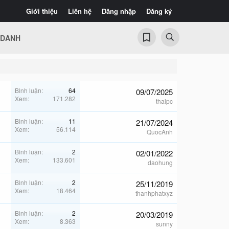
Giới thiệu
Liên hệ
Đăng nhập
Đăng ký
 DANH
Bình luận
64
09/07/2025
Xem
171.282
thaipc
Bình luận
11
21/07/2024
Xem
56.114
QuocAnh
Bình luận
2
02/01/2022
Xem
133.601
daohung
Bình luận
2
25/11/2019
Xem
18.464
thanhphatxyz
Bình luận
2
20/03/2019
Xem
8.363
sunny