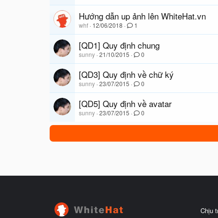
Hướng dẫn up ảnh lên WhiteHat.vn
whf
12/06/2018
1
[QD1] Quy định chung
sunny
21/10/2015
0
[QD3] Quy định về chữ ký
sunny
23/07/2015
0
[QD5] Quy định về avatar
sunny
23/07/2015
0
Chịu 