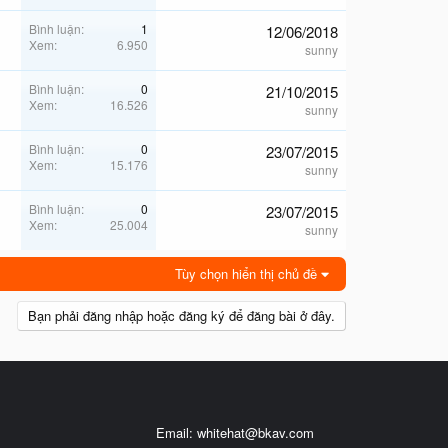
Bình luận
1
12/06/2018
Xem
6.950
sunny
Bình luận
0
21/10/2015
Xem
16.526
sunny
Bình luận
0
23/07/2015
Xem
15.176
sunny
Bình luận
0
23/07/2015
Xem
25.004
sunny
Tùy chọn hiển thị chủ đề
Bạn phải đăng nhập hoặc đăng ký để đăng bài ở đây.
Email:
whitehat@bkav.com