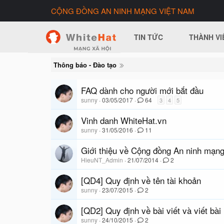
CỘNG ĐỒNG AN NINH MẠNG VIỆT NAM
TIN TỨC
THÀNH VI
Thông báo - Đào tạo
FAQ dành cho người mới bắt đầu
sunny
03/05/2017
64
3
4
5
Vinh danh WhiteHat.vn
sunny
31/05/2016
11
Giới thiệu về Cộng đồng An ninh mạn
HieuNT_Admin
21/07/2014
2
[QD4] Quy định về tên tài khoản
sunny
23/07/2015
2
[QD2] Quy định về bài viết và viết bài
sunny
24/10/2015
2