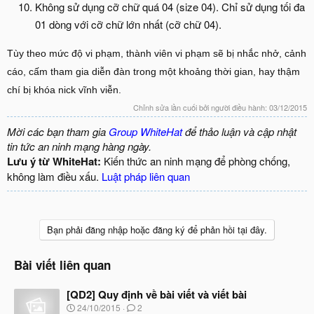
Không sử dụng cỡ chữ quá 04 (size 04). Chỉ sử dụng tối đa
01 dòng với cỡ chữ lớn nhất (cỡ chữ 04).
Tùy theo mức độ vi phạm, thành viên vi phạm sẽ bị nhắc nhở, cảnh
cáo, cấm tham gia diễn đàn trong một khoảng thời gian, hay thậm
chí bị khóa nick vĩnh viễn.
Chỉnh sửa lần cuối bởi người điều hành:
03/12/2015
Mời các bạn tham gia
Group WhiteHat
để thảo luận và cập nhật
tin tức an ninh mạng hàng ngày.
Lưu ý từ WhiteHat:
Kiến thức an ninh mạng để phòng chống,
không làm điều xấu.
Luật pháp liên quan
Bạn phải đăng nhập hoặc đăng ký để phản hồi tại đây.
Bài viết liên quan
[QD2] Quy định về bài viết và viết bài
N
24/10/2015
2