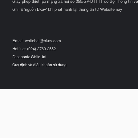
Giấy phép thiết lập mạng xã hội số 355/GP-BTTTT do Bộ Thông tin và
Ghi rõ 'nguồn Bkav' khi phát hành lại thông tin từ Website này
Email:
whitehat@bkav.com
Hotline: (024) 3763 2552
Facebook: WhiteHat
Quy định và điều khoản sử dụng