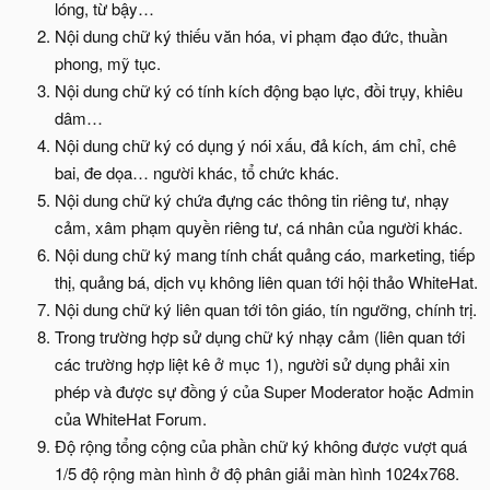
lóng, từ bậy…
Nội dung chữ ký thiếu văn hóa, vi phạm đạo đức, thuần
phong, mỹ tục.
Nội dung chữ ký có tính kích động bạo lực, đồi trụy, khiêu
dâm…
Nội dung chữ ký có dụng ý nói xấu, đả kích, ám chỉ, chê
bai, đe dọa… người khác, tổ chức khác.
Nội dung chữ ký chứa đựng các thông tin riêng tư, nhạy
cảm, xâm phạm quyền riêng tư, cá nhân của người khác.
Nội dung chữ ký mang tính chất quảng cáo, marketing, tiếp
thị, quảng bá, dịch vụ không liên quan tới hội thảo WhiteHat.
Nội dung chữ ký liên quan tới tôn giáo, tín ngưỡng, chính trị.
Trong trường hợp sử dụng chữ ký nhạy cảm (liên quan tới
các trường hợp liệt kê ở mục 1), người sử dụng phải xin
phép và được sự đồng ý của Super Moderator hoặc Admin
của WhiteHat Forum.
Độ rộng tổng cộng của phần chữ ký không được vượt quá
1/5 độ rộng màn hình ở độ phân giải màn hình 1024x768.