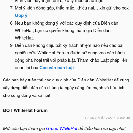
vĩnh viễn hay thậm chí bị xử lý theo pháp luật.
Mọi ý kiến đóng góp, thắc mắc, khiếu nại… xin gửi vào box
Góp ý
.
Nếu bạn không đồng ý với các quy định của Diễn đàn
WhiteHat, bạn có quyền không tham gia Diễn đàn
WhiteHat.
Diễn đàn không chịu bất kỳ trách nhiệm nào nếu các bài
nghiên cứu WhiteHat Forum được sử dụng vào các hành
động phá hoại trái với pháp luật. Tham khảo Luật pháp liên
quan tại box
Các văn bản luật
.
Các bạn hãy tuân thủ các quy định của Diễn đàn WhiteHat để cùng
xây dựng diễn đàn của chúng ta ngày càng lớn mạnh và hữu ích
cho cộng đồng và xã hội!
BQT WhiteHat Forum
Chỉnh sửa lần cuối:
13/06/2018
Mời các bạn tham gia
Group WhiteHat
để thảo luận và cập nhật