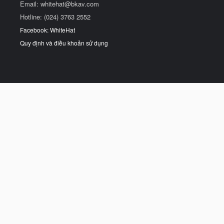
Email:
whitehat@bkav.com
Hotline: (024) 3763 2552
Facebook: WhiteHat
Quy định và điều khoản sử dụng