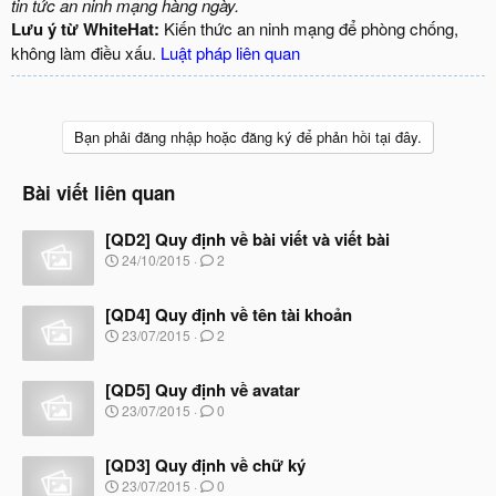
tin tức an ninh mạng hàng ngày.
Lưu ý từ WhiteHat:
Kiến thức an ninh mạng để phòng chống,
không làm điều xấu.
Luật pháp liên quan
Bạn phải đăng nhập hoặc đăng ký để phản hồi tại đây.
Bài viết liên quan
[QD2] Quy định về bài viết và viết bài
N
24/10/2015
2
g
à
[QD4] Quy định về tên tài khoản
y
b
N
23/07/2015
2
ắ
g
t
à
đ
[QD5] Quy định về avatar
y
ầ
b
N
23/07/2015
0
u
ắ
g
t
à
đ
[QD3] Quy định về chữ ký
y
ầ
b
N
23/07/2015
0
u