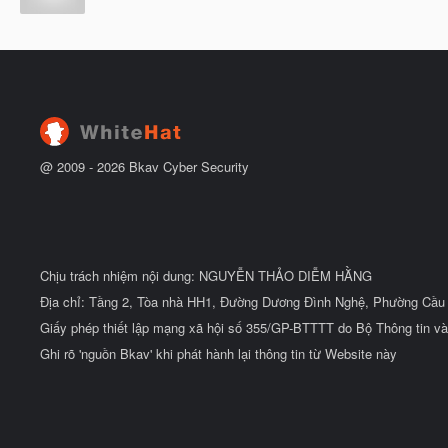
ắ
g
t
à
đ
y
ầ
b
u
ắ
t
đ
ầ
u
@ 2009 -
2026
Bkav Cyber Security
Chịu trách nhiệm nội dung: NGUYỄN THẢO DIỄM HẰNG
Địa chỉ: Tầng 2, Tòa nhà HH1, Đường Dương Đình Nghệ, Phường Cầu 
Giấy phép thiết lập mạng xã hội số 355/GP-BTTTT do Bộ Thông tin và
Ghi rõ 'nguồn Bkav' khi phát hành lại thông tin từ Website này