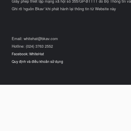
Giấy phép thiết lập mạng xã hội số 355/GP-BTTTT do Bộ Thông tin và
Ghi rõ 'nguồn Bkav' khi phát hành lại thông tin từ Website này
Email:
whitehat@bkav.com
Hotline: (024) 3763 2552
Facebook: WhiteHat
Quy định và điều khoản sử dụng