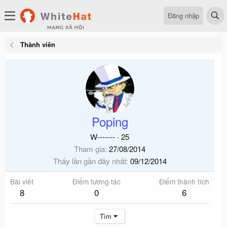
Đăng nhập
Thành viên
Poping
W-------
·
25
Tham gia
27/08/2014
Thấy lần gần đây nhất
09/12/2014
Bài viết
Điểm tương tác
Điểm thành tích
8
0
6
Tìm