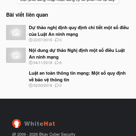
Bài viết liên quan
Dự thảo nghị định quy định chi tiết một số điều
của Luật An ninh mạng
N
22/07/2019
0
g
à
Nội dung dự thảo Nghị định một số điều Luật
y
An ninh mạng
b
N
04/11/2018
6
ắ
g
t
à
Luật an toàn thông tin mạng: Một số quy định
đ
y
ầ
về bảo vệ thông tin
b
u
N
02/03/2016
0
ắ
g
t
à
đ
y
ầ
b
u
ắ
t
đ
ầ
u
@ 2009 -
2026
Bkav Cyber Security