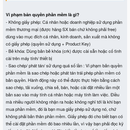
Vi phạm bản quyền phần mềm là gì?
- Không giấy phép: Cá nhân hoặc doanh nghiệp sử dụng phần
mềm thương mại (được hãng SX bán chứ không phải free)
dùng vào mục đích cá nhân, kinh doanh, sản xuất mà không
có giấy phép (quyền sử dụng + Product Key)
- Bẻ khóa: Dùng bản bẻ khóa (crk) được cài sẵn hoặc cố tình
cài trên máy tính/ thiết bị
- Sao chép/ phát tán/ sử dụng quá số lần : Vi phạm bản quyền
phần mềm là sao chép hoặc phát tán trái phép phần mềm có
bản quyền. Hành động này có thể được thực hiện bằng cách
sao chép, tải xuống, chia sẻ, bán, hoặc cài đặt nhiều lần một
bản sao vào máy tính cá nhân hoặc máy tính làm việc. Điều
mà nhiều người không nhận ra hoặc không nghĩ tới là khi bạn
mua phần mềm, đó là bạn mua giấy phép sử dụng nó, chứ
không phải bản thân phần mềm. Giấy phép đó cho biết bạn có
thể cài đặt phần mềm đó bao nhiêu lần, vì vậy bạn phải đọc kỹ