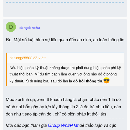
D
dangdanchu
Re: Một số luật hình sự liên quan đến an ninh, an toàn thông tin
nktung;25502 đã viết:
Nếu biện pháp kỹ thuật không được thì phải dùng biện pháp phi kỹ
thuật thôi bạn. Ví dụ tìm cách làm quen với ông nào đó ở phòng
kỹ thuật, rủ đi uống bia, sau đó lân la
dò hỏi thông tin
.
Mod zui tính qá, xem tt khách hàng là phạm pháp nên 1 là có
cảnh sát bẩn gây áp lực lấy thông tin 2 là đc trả nhìu tiền, dân
đen như t sao típ cận đc , chỉ có biện pháp kt thôi, tks.
Mời các bạn tham gia
Group WhiteHat
để thảo luận và cập