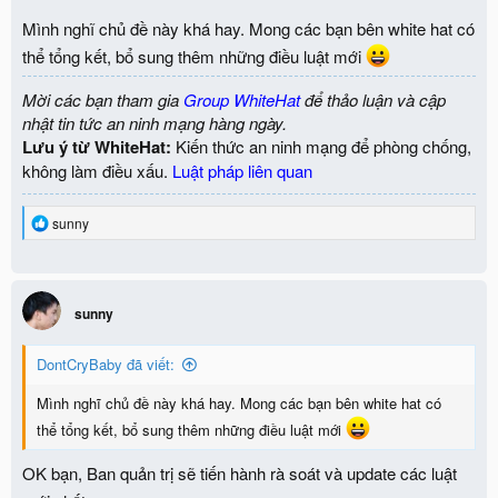
Mình nghĩ chủ đề này khá hay. Mong các bạn bên white hat có
thể tổng kết, bổ sung thêm những điều luật mới
Mời các bạn tham gia
Group WhiteHat
để thảo luận và cập
nhật tin tức an ninh mạng hàng ngày.
Lưu ý từ WhiteHat:
Kiến thức an ninh mạng để phòng chống,
không làm điều xấu.
Luật pháp liên quan
R
sunny
e
a
c
t
i
sunny
o
n
DontCryBaby đã viết:
s
:
Mình nghĩ chủ đề này khá hay. Mong các bạn bên white hat có
thể tổng kết, bổ sung thêm những điều luật mới
OK bạn, Ban quản trị sẽ tiến hành rà soát và update các luật