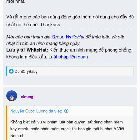
mới nhất.
Và rất mong các bạn cùng đóng góp thêm nội dung cho đầy đủ
nhất có thể nhé. Thanksss
Mời các bạn tham gia
Group WhiteHat
để thảo luận và cập
nhật tin tức an ninh mạng hàng ngày.
Lưu ý từ WhiteHat:
Kiến thức an ninh mạng để phòng chống,
không làm điều xấu.
Luật pháp liên quan
R
DontCryBaby
e
a
c
t
i
nktung
o
n
Nguyễn Quốc Lượng đã viết:
s
:
Không biết cái vụ vi phạm luật bản quyền, sử dụng phần mềm
key crack, hoặc phần mềm crack thì bao giờ mới bị phạt ở Việt
Nam nhỉ