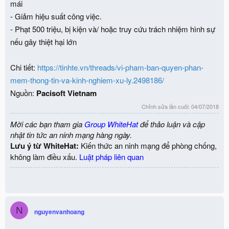
mái
- Giảm hiệu suất công việc.
- Phạt 500 triệu, bị kiện và/ hoặc truy cứu trách nhiệm hình sự
nếu gây thiệt hại lớn
Chi tiết:
https://tinhte.vn/threads/vi-pham-ban-quyen-phan-
mem-thong-tin-va-kinh-nghiem-xu-ly.2498186/
Nguồn:
Pacisoft Vietnam
Chỉnh sửa lần cuối:
04/07/2018
Mời các bạn tham gia
Group WhiteHat
để thảo luận và cập
nhật tin tức an ninh mạng hàng ngày.
Lưu ý từ WhiteHat:
Kiến thức an ninh mạng để phòng chống,
không làm điều xấu.
Luật pháp liên quan
N
nguyenvanhoang