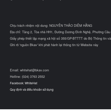
Chịu trách nhiệm nội dung: NGUYỄN THẢO DIỄM HẰNG
Địa chỉ: Tầng 2, Tòa nhà HH1, Đường Dương Đình Nghệ, Phường Cầu 
Giấy phép thiết lập mạng xã hội số 355/GP-BTTTT do Bộ Thông tin và
Ghi rõ 'nguồn Bkav' khi phát hành lại thông tin từ Website này
Email:
whitehat@bkav.com
Hotline: (024) 3763 2552
Facebook: WhiteHat
Quy định và điều khoản sử dụng