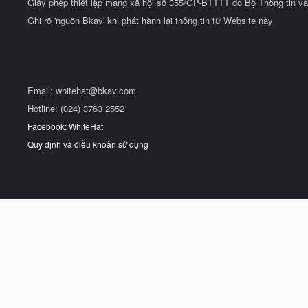
Giấy phép thiết lập mạng xã hội số 355/GP-BTTTT do Bộ Thông tin và
Ghi rõ 'nguồn Bkav' khi phát hành lại thông tin từ Website này
Email:
whitehat@bkav.com
Hotline: (024) 3763 2552
Facebook: WhiteHat
Quy định và điều khoản sử dụng