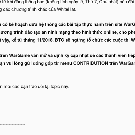
từ khi đăng thông báo (không tính ngày lễ, Thứ 7, Chủ nhật) nếu đội
ong các chương trình khác của WhiteHat.
n có kế hoạch đưa hệ thống các bài tập thực hành trên site War
ng trình đào tạo an ninh mạng theo hình thức online, cho phép
Vì vậy, kể từ tháng 11/2018, BTC sẽ ngừng tổ chức các cuộc thi W
trên WarGame vẫn mở và định kỳ cập nhật để các thành viên tiế
bạn vui lòng gửi đóng góp từ menu CONTRIBUTION trên WarGame
n mời các bạn trao đổi tại topic này.
-----------------