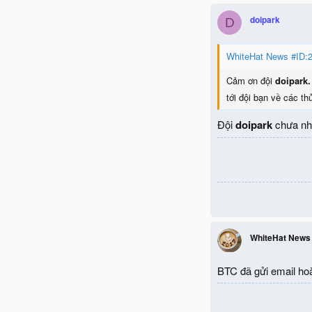
doipark
D
WhiteHat News #ID:2
Cảm ơn đội
doipark
tới đội bạn về các t
Đội
doipark
chưa nh
WhiteHat News
BTC đã gửi email hoà