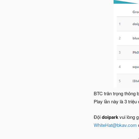
BTC trân trọng thông b
Play lần này là 3 tri
Đội
doipark
vui lòng g
WhiteHat@bkav.com
c