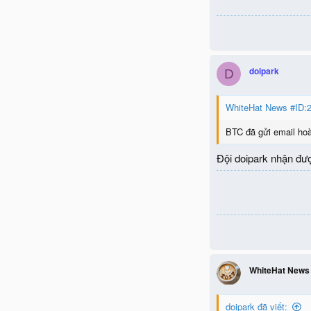
doipark
D
WhiteHat News #ID:2
BTC đã gửi email hoà
Đội doipark nhận đư
WhiteHat News
doipark đã viết: