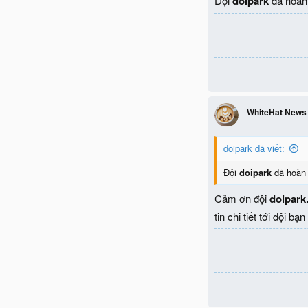
Đội
doipark
đã hoàn 
WhiteHat News
doipark đã viết:
Đội
doipark
đã hoàn 
Cảm ơn đội
doipark
tin chi tiết tới đội 