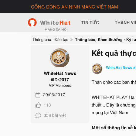
CỘNG ĐỒNG AN NINH MẠNG VIỆT NAM
TIN TỨC
THÀNH VI
Thông báo - Đào tạo
Thông báo, Khen thưởng - Kỷ lu
Kết quả thực
WhiteHat News #
WhiteHat News
#ID:2017
Thân chào các bạn thà
VIP Members
20/03/2017
WHITEHAT PLAY ! là ch
thuật... Đây là chương
113
mạng tại Việt Nam.
356 bài viết
Một số thông tin về k