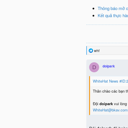
Thông báo mở c
Kết quả thực hàn
R
whf
e
a
c
doipark
D
t
i
o
WhiteHat News #ID:2
n
s
Thân chào các bạn t
:
Đội
doipark
vui lòng 
WhiteHat@bkav.com