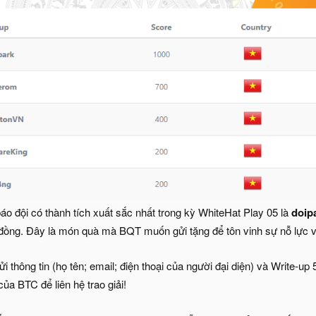
áo đội có thành tích xuất sắc nhất trong kỳ WhiteHat Play 05 là
doip
ệu đồng. Đây là món quà mà BQT muốn gửi tặng để tôn vinh sự nỗ lực 
ửi thông tin (họ tên; email; điện thoại của người đại diện) và Write-up
ủa BTC để liên hệ trao giải!