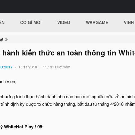
ÊN
CÓ GÌ MỚI
VIDEO
WARGAME
VINH
ật
 hành kiến thức an toàn thông tin Whit
ID:2017
15/11/2018
11.131 Lượt xem
nh viên,
ương trình thực hành dành cho các bạn mới nghiên cứu về an ninh m
 trình định kỳ được tổ chức hàng tháng, bắt đầu từ tháng 4/2018 nhằ
ỳ WhiteHat Play ! 05: