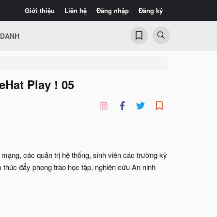
Giới thiệu
Liên hệ
Đăng nhập
Đăng ký
 DANH
eHat Play ! 05
ạng, các quản trị hệ thống, sinh viên các trường kỹ
m thúc đẩy phong trào học tập, nghiên cứu An ninh