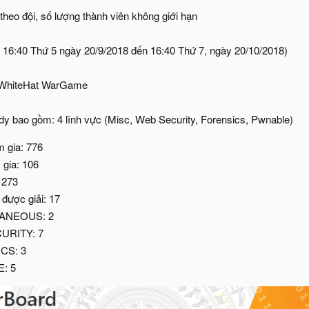
theo đội, số lượng thành viên không giới hạn
ừ 16:40 Thứ 5 ngày 20/9/2018 đến 16:40 Thứ 7, ngày 20/10/2018)
g WhiteHat WarGame
y bao gồm: 4 lĩnh vực (Misc, Web Security, Forensics, Pwnable)
m gia: 776
 gia: 106
 273
 được giải: 17
ANEOUS: 2
URITY: 7
CS: 3
: 5