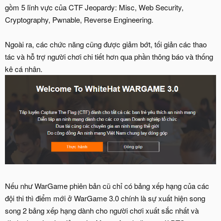
gồm 5 lĩnh vực của CTF Jeopardy: Misc, Web Security,
Cryptography, Pwnable, Reverse Engineering.
Ngoài ra, các chức năng cũng được giảm bớt, tối giản các thao
tác và hỗ trợ người chơi chi tiết hơn qua phần thông báo và thống
kê cá nhân.
Nếu như WarGame phiên bản cũ chỉ có bảng xếp hạng của các
đội thi thì điểm mới ở WarGame 3.0 chính là sự xuất hiện song
song 2 bảng xếp hạng dành cho người chơi xuất sắc nhất và