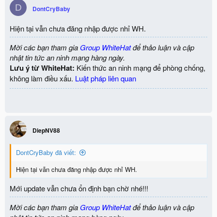
c
D
DontCryBaby
t
i
o
Hiện tại vẫn chưa đăng nhập được nhỉ WH.
n
s
Mời các bạn tham gia
Group WhiteHat
để thảo luận và cập
:
nhật tin tức an ninh mạng hàng ngày.
Lưu ý từ WhiteHat:
Kiến thức an ninh mạng để phòng chống,
không làm điều xấu.
Luật pháp liên quan
DiepNV88
DontCryBaby đã viết:
Hiện tại vẫn chưa đăng nhập được nhỉ WH.
Mới update vẫn chưa ổn định bạn chờ nhé!!!
Mời các bạn tham gia
Group WhiteHat
để thảo luận và cập