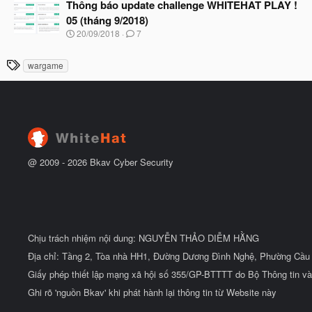
à
Thông báo update challenge WHITEHAT PLAY !
đ
y
ầ
05 (tháng 9/2018)
b
u
N
20/09/2018
7
ắ
g
t
à
đ
T
wargame
y
ầ
h
b
u
ắ
ẻ
t
đ
ầ
u
@ 2009 -
2026
Bkav Cyber Security
Chịu trách nhiệm nội dung: NGUYỄN THẢO DIỄM HẰNG
Địa chỉ: Tầng 2, Tòa nhà HH1, Đường Dương Đình Nghệ, Phường Cầu 
Giấy phép thiết lập mạng xã hội số 355/GP-BTTTT do Bộ Thông tin và
Ghi rõ 'nguồn Bkav' khi phát hành lại thông tin từ Website này