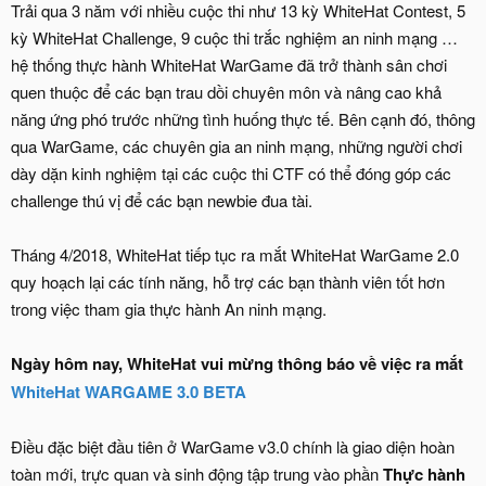
Trải qua 3 năm với nhiều cuộc thi như 13 kỳ WhiteHat Contest, 5
kỳ WhiteHat Challenge, 9 cuộc thi trắc nghiệm an ninh mạng …
hệ thống thực hành WhiteHat WarGame đã trở thành sân chơi
quen thuộc để các bạn trau dồi chuyên môn và nâng cao khả
năng ứng phó trước những tình huống thực tế. Bên cạnh đó, thông
qua WarGame, các chuyên gia an ninh mạng, những người chơi
dày dặn kinh nghiệm tại các cuộc thi CTF có thể đóng góp các
challenge thú vị để các bạn newbie đua tài.
Tháng 4/2018, WhiteHat tiếp tục ra mắt WhiteHat WarGame 2.0
quy hoạch lại các tính năng, hỗ trợ các bạn thành viên tốt hơn
trong việc tham gia thực hành An ninh mạng.
Ngày hôm nay, WhiteHat vui mừng thông báo về việc ra mắt
WhiteHat WARGAME 3.0 BETA
Điều đặc biệt đầu tiên ở WarGame v3.0 chính là giao diện hoàn
toàn mới, trực quan và sinh động tập trung vào phần
Thực hành