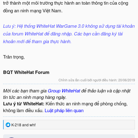
trở thành một môi trường thực hành an toàn thông tin của cộng
đồng an ninh mạng Việt Nam.
Lưu ý: Hệ thống WhiteHat WarGame 3.0 không sử dụng tài khoản
của forum WhiteHat để đăng nhập. Các bạn cần đăng ký tài
khoản mới để tham gia thực hành.
Trân trọng,
BQT WhiteHat Forum
Chỉnh sửa lần cuối bởi người điều hành:
20/06/2019
Mời các bạn tham gia
Group WhiteHat
để thảo luận và cập nhật
tin tức an ninh mạng hàng ngày.
Lưu ý từ WhiteHat:
Kiến thức an ninh mạng để phòng chống,
không làm điều xấu.
Luật pháp liên quan
R
K-218
and
whf
e
a