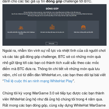
dành cho các tác giả uy tín
đóng góp
challenge tới BTC.
Ngoài ra, nhằm tôn vinh sự nỗ lực và nhiệt tình của cả người chơi
và các tác giả đóng góp challenge, BTC sẽ có những món quà
nhỏ gửi tặng tới các bạn có thành tích xuất sắc theo các mốc
điểm mà BTC đưa ra. Thông tin chi tiết về những món quà lưu
niệm, chỉ có từ diễn đàn WhiteHat.vn, các bạn theo dõi tại bài viết
“
Thể lệ cuộc thi an ninh mạng WhiteHat Play
”.
Chúng tôi kỳ vọng WarGame 3.0 sẽ tiếp tục được các bạn thành
viên WhiteHat ủng hộ như đã ủng hộ chúng tôi trong 4 năm qua.
Rất mong các bạn đóng góp, cùng xây dựng WhiteHat WarGame