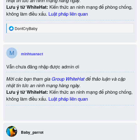
nhật tin tức an ninh mạng hàng ngày.
Lưu ý từ WhiteHat:
Kiến thức an ninh mạng để phòng chống,
không làm điều xấu.
Luật pháp liên quan
R
DontCryBaby
e
a
c
t
M
i
minhtuanact
o
n
Vẫn chưa đăng nhập được admin ơi
s
:
Mời các bạn tham gia
Group WhiteHat
để thảo luận và cập
nhật tin tức an ninh mạng hàng ngày.
Lưu ý từ WhiteHat:
Kiến thức an ninh mạng để phòng chống,
không làm điều xấu.
Luật pháp liên quan
Baby_parrot