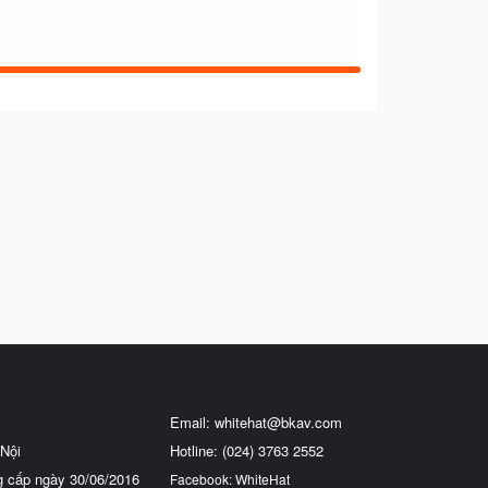
Email:
whitehat@bkav.com
Nội
Hotline: (024) 3763 2552
g cấp ngày 30/06/2016
Facebook: WhiteHat