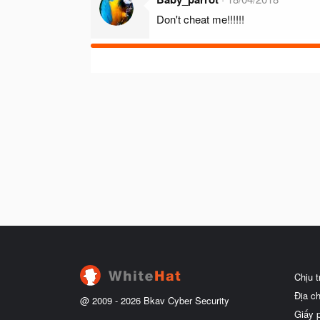
Don't cheat me!!!!!!
Chịu 
Địa c
@ 2009 -
2026
Bkav Cyber Security
Giấy 