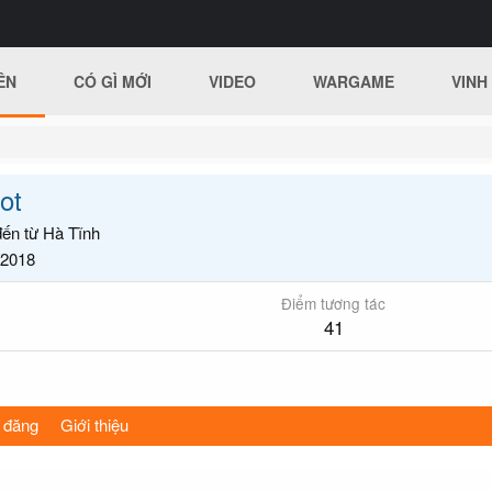
ÊN
CÓ GÌ MỚI
VIDEO
WARGAME
VINH
ot
đến từ
Hà Tĩnh
/2018
Điểm tương tác
41
 đăng
Giới thiệu