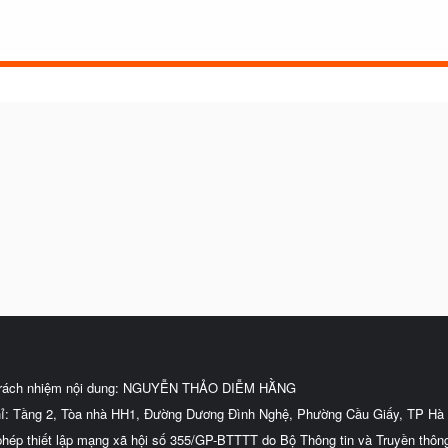
trách nhiệm nội dung: NGUYỄN THẢO DIỄM HẰNG
hỉ: Tầng 2, Tòa nhà HH1, Đường Dương Đình Nghệ, Phường Cầu Giấy, TP Hà 
phép thiết lập mạng xã hội số 355/GP-BTTTT do Bộ Thông tin và Truyền thôn