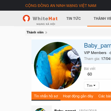
CỘNG ĐỒNG AN NINH MẠNG VIỆT NAM
TIN TỨC
THÀNH VI
Thành viên
Baby_parr
VIP Members
·
Tham gia
17/04
Bài viết
60
Tìm
Tin nhắn hồ sơ
Hoạt động gần đây
Các bài
Baby_parrot
18/04/2018