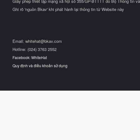
Giấy phép thiết lập mạng xã hội số 355/GP-BTTTT do Bộ Thông tin và
Ghi rõ 'nguồn Bkav' khi phát hành lại thông tin từ Website này
Email:
whitehat@bkav.com
Hotline: (024) 3763 2552
Facebook: WhiteHat
Quy định và điều khoản sử dụng