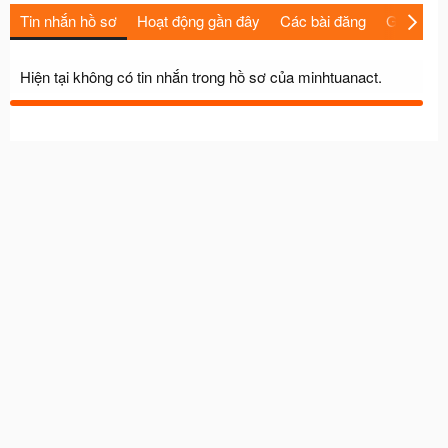
Tin nhắn hồ sơ
Hoạt động gần đây
Các bài đăng
Giới thiệu
Hiện tại không có tin nhắn trong hồ sơ của minhtuanact.