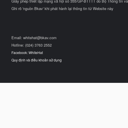
Giấy phép thiết lập mạng xã hội số 355/GP-BTTTT do Bộ Thông tin và
Ghi rõ 'nguồn Bkav' khi phát hành lại thông tin từ Website này
Email:
whitehat@bkav.com
Hotline: (024) 3763 2552
Facebook: WhiteHat
Quy định và điều khoản sử dụng