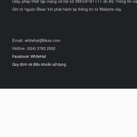
Giấy phép thiết lập mạng xã hội số 355/GP-BTTTT do Bộ Thông tin và
Ghi rõ 'nguồn Bkav' khi phát hành lại thông tin từ Website này
Email:
whitehat@bkav.com
Hotline: (024) 3763 2552
Facebook: WhiteHat
Quy định và điều khoản sử dụng