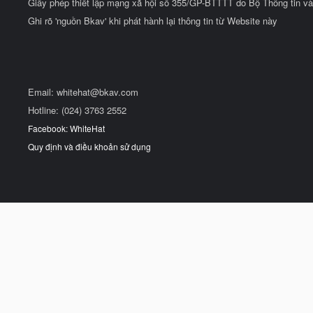
Giấy phép thiết lập mạng xã hội số 355/GP-BTTTT do Bộ Thông tin và
Ghi rõ 'nguồn Bkav' khi phát hành lại thông tin từ Website này
Email:
whitehat@bkav.com
Hotline: (024) 3763 2552
Facebook: WhiteHat
Quy định và điều khoản sử dụng