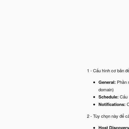
1 - Cấu hình cơ bản đ
General:
Phần n
domain)
Schedule:
Cấu 
Notifications:
C
2 - Tùy chọn này để c
Host Discover