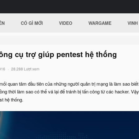
ÊN
CÓ GÌ MỚI
VIDEO
WARGAME
VINH
ng cụ trợ giúp pentest hệ thống
016
28.288 Lượt xem
mối quan tâm đầu tiên của những người quản trị mạng là làm sao bi
ng thời làm sao có thể vá lại để tránh bị tấn công từ các hacker. Vậ
st hệ thống.