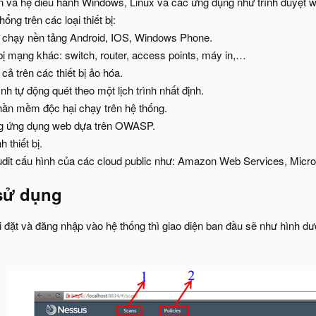
n vá hệ điều hành Windows, Linux và các ứng dụng như trình duyệt
ổng trên các loại thiết bị:
i chạy nền tảng Android, IOS, Windows Phone.
bị mạng khác: switch, router, access points, máy in,…
cả trên các thiết bị ảo hóa.
h tự động quét theo một lịch trình nhất định.
hần mềm độc hại chạy trên hệ thống.
ng ứng dụng web dựa trên OWASP.
h thiết bị.
udit cấu hình của các cloud public như: Amazon Web Services, Micr
sử dụng
 đặt và đăng nhập vào hệ thống thì giao diện ban đầu sẽ như hình dư