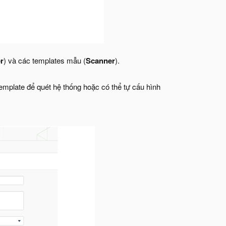
r
) và các templates mẫu (
Scanner
).
mplate để quét hệ thống hoặc có thể tự cấu hình