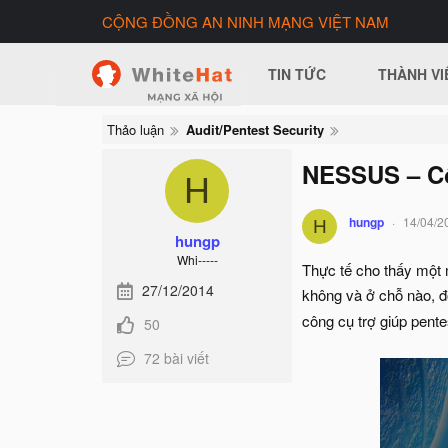
CỘNG ĐỒNG AN NINH MẠNG VIỆT NAM
TIN TỨC
THÀNH VI
Thảo luận
Audit/Pentest Security
NESSUS – Cô
H
hungp
14/04/2
H
hungp
Whi-----
Thực tế cho thấy một 
27/12/2014
không và ở chỗ nào, đồ
công cụ trợ giúp pente
50
72 bài viết