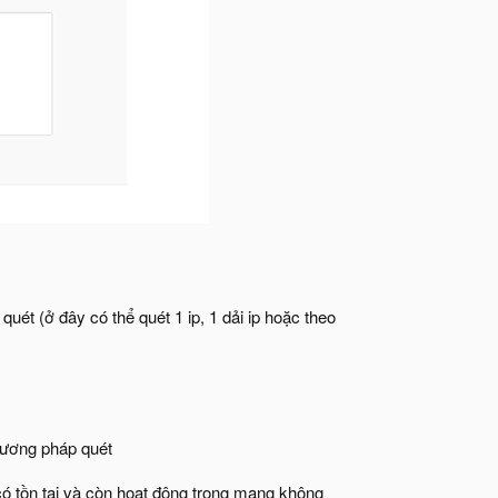
quét (ở đây có thể quét 1 ip, 1 dải ip hoặc theo
hương pháp quét
ó tồn tại và còn hoạt động trong mạng không