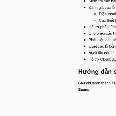
Kiểm tra các bả
Đánh giá các lỗ h
Điện thoạ
Các thiết 
Hỗ trợ phân tích 
Cho phép cấu hìn
Phát hiện các p
Quét các lỗ hổ
Audit file cấu hìn
Hỗ trợ Cloud: A
Hướng dẫn 
Sau khi hoàn thành cài
Scans
: