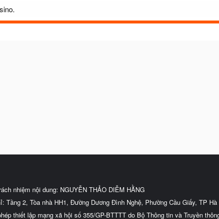
sino.
trách nhiệm nội dung: NGUYỄN THẢO DIỄM HẰNG
hỉ: Tầng 2, Tòa nhà HH1, Đường Dương Đình Nghệ, Phường Cầu Giấy, TP Hà 
phép thiết lập mạng xã hội số 355/GP-BTTTT do Bộ Thông tin và Truyền thôn