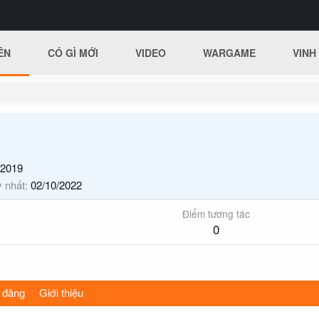
ÊN
CÓ GÌ MỚI
VIDEO
WARGAME
VINH
/2019
y nhất
02/10/2022
Điểm tương tác
0
 đăng
Giới thiệu