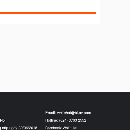
Email:
whitehat@bkav.com
Nội
Hotline: (024) 3763 2552
g cấp ngày 30/06/2016
Facebook: WhiteHat