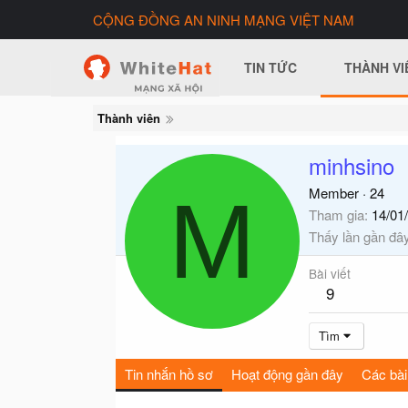
CỘNG ĐỒNG AN NINH MẠNG VIỆT NAM
TIN TỨC
THÀNH VI
Thành viên
minhsino
M
Member
·
24
Tham gia
14/01
Thấy lần gần đâ
Bài viết
9
Tìm
Tin nhắn hồ sơ
Hoạt động gần đây
Các bài