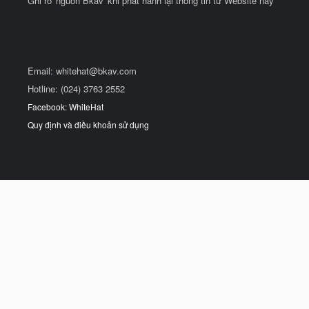
Ghi rõ 'nguồn Bkav' khi phát hành lại thông tin từ Website này
Email:
whitehat@bkav.com
Hotline: (024) 3763 2552
Facebook: WhiteHat
Quy định và điều khoản sử dụng