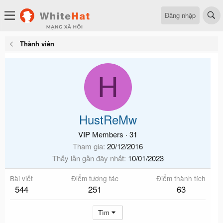
Đăng nhập
Thành viên
H
HustReMw
VIP Members
·
31
Tham gia
20/12/2016
Thấy lần gần đây nhất
10/01/2023
Bài viết
Điểm tương tác
Điểm thành tích
544
251
63
Tìm