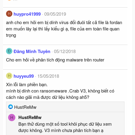
huypro41999
09/05/2019
H
anh cho em hỏi em bị dính virus đổi đuôi tất cả file là fordan
em muốn lây lại thì lấy kiểu gì ạ, file của em toàn file quan
trọng
Đăng Minh Tuyên
05/12/2018
Đ
Cho em hỏi về phân tích động malware trên router
huyyeu99
15/05/2018
H
Xin lỗi làm phiền bạn.
mình bị dính con ransomeware .Crab V3, không biết có
cách nào giải mã được dữ liệu không ah5?
R
HustReMw
e
HustReMw
H
a
Bạn thử dùng một số tool khôi phục dữ liệu xem
c
được không. V3 mình chưa phân tích bạn ạ
t