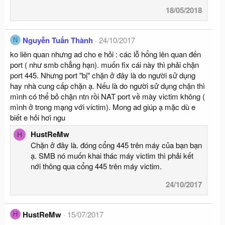
i
18/05/2018
o
n
s
Nguyễn Tuấn Thành
24/10/2017
N
:
ko liên quan nhưng ad cho e hỏi : các lỗ hổng lên quan đến
port ( như smb chẳng hạn). muốn fix cái này thì phải chặn
port 445. Nhưng port "bị" chặn ở đây là do người sử dụng
hay nhà cung cấp chặn ạ. Nếu là do người sử dụng chặn thì
mình có thể bỏ chặn ntn rồi NAT port về mày victim không (
mình ở trong mạng với victim). Mong ad giúp ạ mặc dù e
biết e hỏi hơi ngu
HustReMw
H
Chặn ở đây là. đóng cổng 445 trên máy của bạn bạn
ạ. SMB nó muốn khai thác máy victim thì phải kết
nới thông qua cổng 445 trên máy victim.
24/10/2017
HustReMw
15/07/2017
H