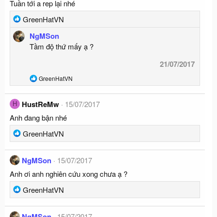
Tuần tới a rep lại nhé
R
GreenHatVN
e
NgMSon
a
Tầm độ thứ mấy ạ ?
c
t
21/07/2017
i
R
GreenHatVN
o
e
n
a
s
c
HustReMw
15/07/2017
H
t
:
i
Anh đang bận nhé
o
n
R
GreenHatVN
s
e
:
a
NgMSon
15/07/2017
c
Anh ơi anh nghiên cứu xong chưa ạ ?
t
i
R
GreenHatVN
o
e
n
a
s
NgMSon
15/07/2017