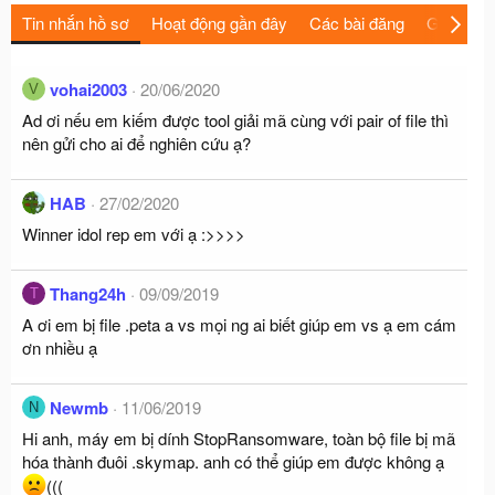
Tin nhắn hồ sơ
Hoạt động gần đây
Các bài đăng
Giới thiệu
vohai2003
20/06/2020
V
Ad ơi nếu em kiếm được tool giải mã cùng với pair of file thì
nên gửi cho ai để nghiên cứu ạ?
HAB
27/02/2020
Winner idol rep em với ạ :>>>>
Thang24h
09/09/2019
T
A ơi em bị file .peta a vs mọi ng ai biết giúp em vs ạ em cám
ơn nhiều ạ
Newmb
11/06/2019
N
Hi anh, máy em bị dính StopRansomware, toàn bộ file bị mã
hóa thành đuôi .skymap. anh có thể giúp em được không ạ
(((