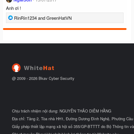
c
:
Anh ơi !
t
i
R
RinRin1234
and
GreenHatVN
o
e
n
a
s
c
:
t
i
o
n
s
:
@ 2009 -
2026
Bkav Cyber Security
Chịu trách nhiệm nội dung: NGUYỄN THẢO DIỄM HẰNG
Địa chỉ: Tầng 2, Tòa nhà HH1, Đường Dương Đình Nghệ, Phường Cầu 
Giấy phép thiết lập mạng xã hội số 355/GP-BTTTT do Bộ Thông tin và