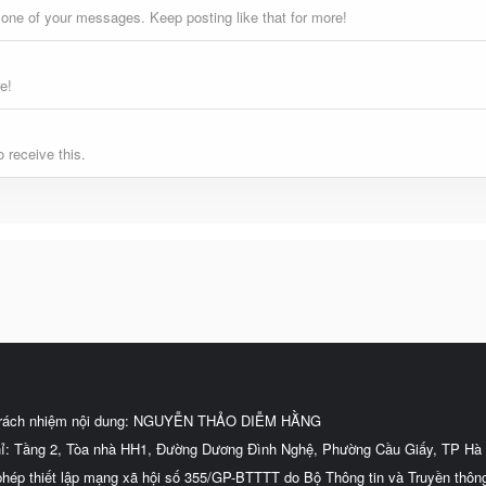
 one of your messages. Keep posting like that for more!
e!
 receive this.
trách nhiệm nội dung: NGUYỄN THẢO DIỄM HẰNG
hỉ: Tầng 2, Tòa nhà HH1, Đường Dương Đình Nghệ, Phường Cầu Giấy, TP Hà 
phép thiết lập mạng xã hội số 355/GP-BTTTT do Bộ Thông tin và Truyền thôn