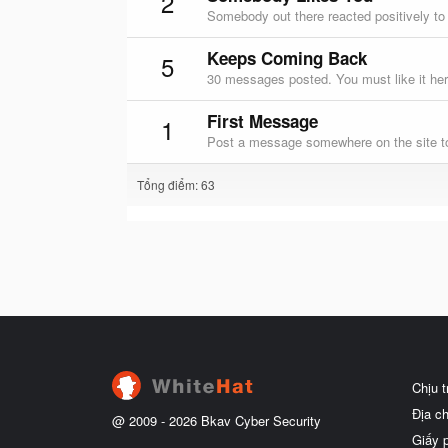
2
Somebody out there reacted positively to
Keeps Coming Back
5
30 messages posted. You must like it her
First Message
1
Post a message somewhere on the site to
Tổng điểm: 63
Chịu 
Địa c
@ 2009 -
2026
Bkav Cyber Security
Giấy 