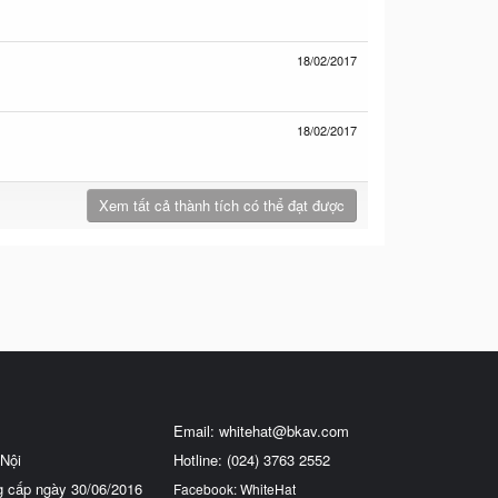
18/02/2017
18/02/2017
Xem tất cả thành tích có thể đạt được
Email:
whitehat@bkav.com
Nội
Hotline: (024) 3763 2552
g cấp ngày 30/06/2016
Facebook: WhiteHat