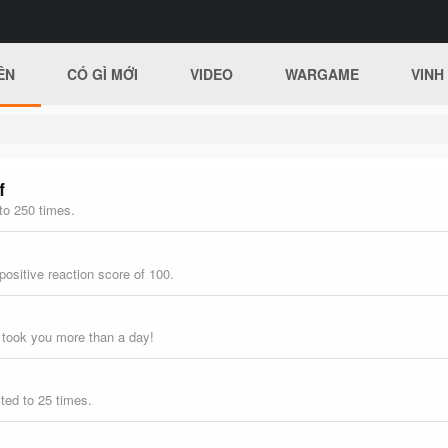
ÊN
CÓ GÌ MỚI
VIDEO
WARGAME
VINH
f
to 250 times.
ositive reaction score of 100.
 took you more than a day!
ted to 25 times.