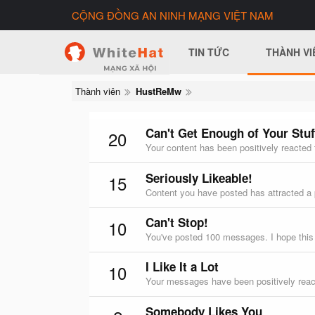
CỘNG ĐỒNG AN NINH MẠNG VIỆT NAM
TIN TỨC
THÀNH VI
Thành viên
HustReMw
Can't Get Enough of Your Stuf
20
Your content has been positively reacted 
Seriously Likeable!
15
Content you have posted has attracted a p
Can't Stop!
10
You've posted 100 messages. I hope this
I Like It a Lot
10
Your messages have been positively reac
Somebody Likes You