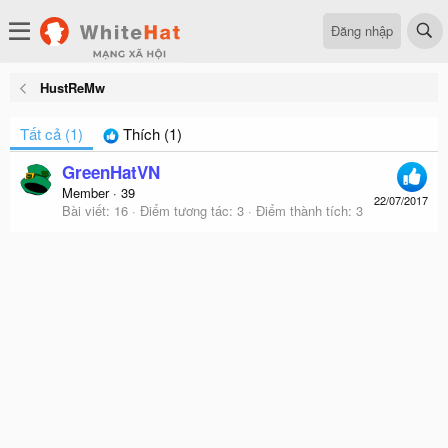
Đăng nhập
HustReMw
Tất cả
(1)
Thích
(1)
GreenHatVN
Member
·
39
22/07/2017
Bài viết
16
Điểm tương tác
3
Điểm thành tích
3