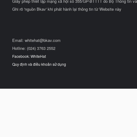
Giấy phép thiết lập mạng xã hội số 355/GP-BTTTT do Bộ Thông tin và
Ghi rõ 'nguồn Bkav' khi phát hành lại thông tin từ Website này
Email:
whitehat@bkav.com
Hotline: (024) 3763 2552
Facebook: WhiteHat
Quy định và điều khoản sử dụng