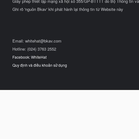
Giấy phép thiết lập mạng xã hội số 355/GP-BTTTT do Bộ Thông tin và
Ghi rõ 'nguồn Bkav' khi phát hành lại thông tin từ Website này
Email:
whitehat@bkav.com
Hotline: (024) 3763 2552
Facebook: WhiteHat
Quy định và điều khoản sử dụng