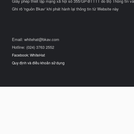
Giấy phép thiết lập mạng xã hội số 355/GP-BTTTT do Bộ Thông tin và
Ghi rõ 'nguồn Bkav' khi phát hành lại thông tin từ Website này
Email:
whitehat@bkav.com
Hotline: (024) 3763 2552
Facebook: WhiteHat
Quy định và điều khoản sử dụng