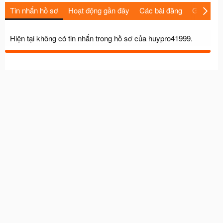
Tin nhắn hồ sơ
Hoạt động gần đây
Các bài đăng
Giới thiệu
Hiện tại không có tin nhắn trong hồ sơ của huypro41999.