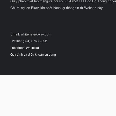
Giấy phép thiết lập mạng xã hội số 355/GP-BTTTT do Bộ Thông tin và
Ghi rõ 'nguồn Bkav' khi phát hành lại thông tin từ Website này
Email:
whitehat@bkav.com
Hotline: (024) 3763 2552
Facebook: WhiteHat
Quy định và điều khoản sử dụng