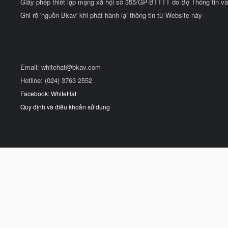
Giấy phép thiết lập mạng xã hội số 355/GP-BTTTT do Bộ Thông tin và
Ghi rõ 'nguồn Bkav' khi phát hành lại thông tin từ Website này
Email:
whitehat@bkav.com
Hotline: (024) 3763 2552
Facebook: WhiteHat
Quy định và điều khoản sử dụng