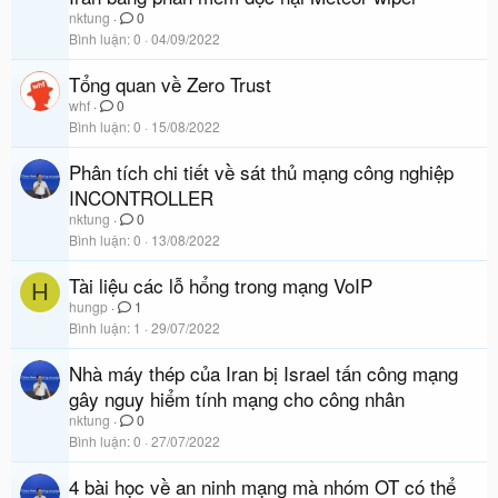
nktung
0
Bình luận
0
04/09/2022
Tổng quan về Zero Trust
whf
0
Bình luận
0
15/08/2022
Phân tích chi tiết về sát thủ mạng công nghiệp
INCONTROLLER
nktung
0
Bình luận
0
13/08/2022
Tài liệu các lỗ hổng trong mạng VoIP
H
hungp
1
Bình luận
1
29/07/2022
Nhà máy thép của Iran bị Israel tấn công mạng
gây nguy hiểm tính mạng cho công nhân
nktung
0
Bình luận
0
27/07/2022
4 bài học về an ninh mạng mà nhóm OT có thể