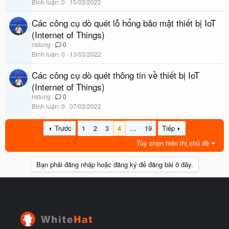
Bình luận
0
15/03/2022
Các công cụ dò quét lỗ hổng bảo mật thiết bị IoT
(Internet of Things)
nktung
0
Bình luận
0
13/03/2022
Các công cụ dò quét thông tin về thiết bị IoT
(Internet of Things)
nktung
0
Bình luận
0
07/03/2022
Trước
1
2
3
4
…
19
Tiếp
Tùy chọn hiển thị chủ đề
Bạn phải đăng nhập hoặc đăng ký để đăng bài ở đây.