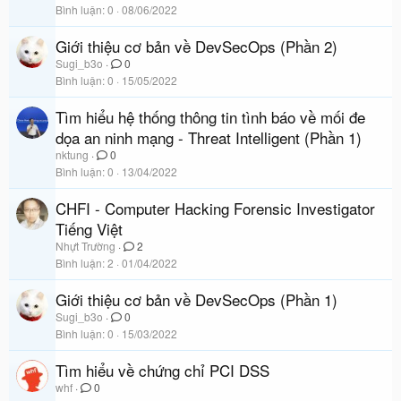
Bình luận
0
08/06/2022
Giới thiệu cơ bản về DevSecOps (Phần 2)
Sugi_b3o
0
Bình luận
0
15/05/2022
Tìm hiểu hệ thống thông tin tình báo về mối đe
dọa an ninh mạng - Threat Intelligent (Phần 1)
nktung
0
Bình luận
0
13/04/2022
CHFI - Computer Hacking Forensic Investigator
Tiếng Việt
Nhựt Trường
2
Bình luận
2
01/04/2022
Giới thiệu cơ bản về DevSecOps (Phần 1)
Sugi_b3o
0
Bình luận
0
15/03/2022
Tìm hiểu về chứng chỉ PCI DSS
whf
0