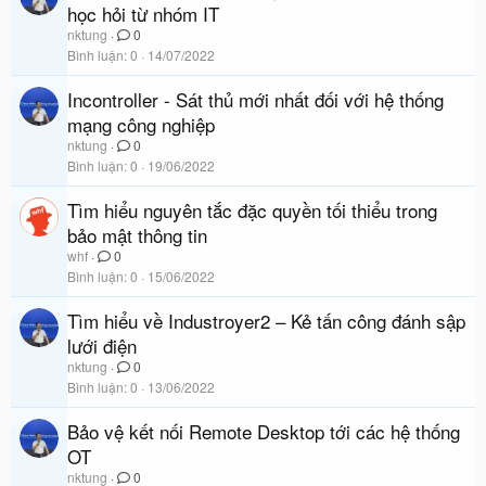
học hỏi từ nhóm IT
nktung
0
Bình luận
0
14/07/2022
Incontroller - Sát thủ mới nhất đối với hệ thống
mạng công nghiệp
nktung
0
Bình luận
0
19/06/2022
Tìm hiểu nguyên tắc đặc quyền tối thiểu trong
bảo mật thông tin
whf
0
Bình luận
0
15/06/2022
Tìm hiểu về Industroyer2 – Kẻ tấn công đánh sập
lưới điện
nktung
0
Bình luận
0
13/06/2022
Bảo vệ kết nối Remote Desktop tới các hệ thống
OT
nktung
0