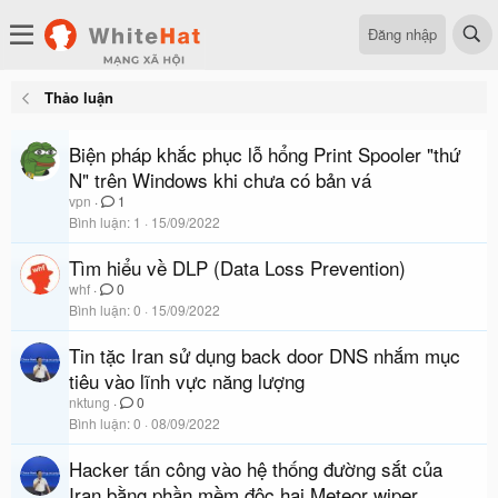
Đăng nhập
Thảo luận
Biện pháp khắc phục lỗ hổng Print Spooler "thứ
N" trên Windows khi chưa có bản vá
vpn
1
Bình luận
1
15/09/2022
Tìm hiểu về DLP (Data Loss Prevention)
whf
0
Bình luận
0
15/09/2022
Tin tặc Iran sử dụng back door DNS nhắm mục
tiêu vào lĩnh vực năng lượng
nktung
0
Bình luận
0
08/09/2022
Hacker tấn công vào hệ thống đường sắt của
Iran bằng phần mềm độc hại Meteor wiper