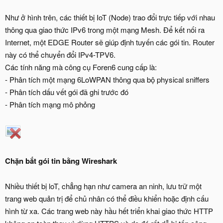
Như ở hình trên, các thiết bị IoT (Node) trao đổi trực tiếp với nhau
thông qua giao thức IPv6 trong một mạng Mesh. Để kết nối ra
Internet, một EDGE Router sẽ giúp định tuyến các gói tin. Router
này có thể chuyển đổi IPv4-TPV6.
Các tính năng mà công cụ Foren6 cung cấp là:
- Phân tích một mạng 6LoWPAN thông qua bộ physical sniffers
- Phân tích dấu vết gói đã ghi trước đó
- Phân tích mạng mô phỏng
Chặn bắt gói tin bằng Wireshark
Nhiều thiết bị loT, chẳng hạn như camera an ninh, lưu trữ một
trang web quản trị để chủ nhân có thể điều khiển hoặc định cấu
hình từ xa. Các trang web này hầu hết triển khai giao thức HTTP