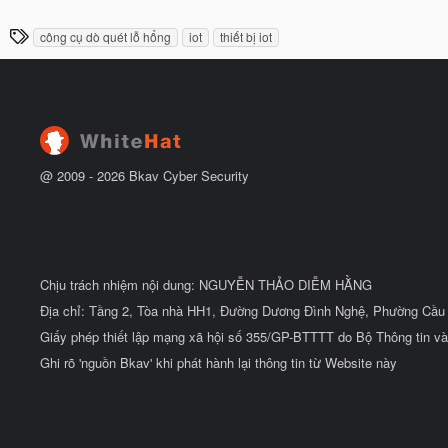
g
đ
à
ầ
T
công cụ dò quét lỗ hổng
iot
thiết bị iot
y
u
h
b
ắ
ẻ
t
đ
ầ
u
@ 2009 -
2026
Bkav Cyber Security
Chịu trách nhiệm nội dung: NGUYỄN THẢO DIỄM HẰNG
Địa chỉ: Tầng 2, Tòa nhà HH1, Đường Dương Đình Nghệ, Phường Cầu 
Giấy phép thiết lập mạng xã hội số 355/GP-BTTTT do Bộ Thông tin và
Ghi rõ 'nguồn Bkav' khi phát hành lại thông tin từ Website này