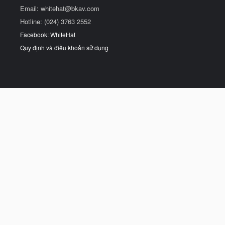
Email:
whitehat@bkav.com
Hotline: (024) 3763 2552
Facebook: WhiteHat
Quy định và điều khoản sử dụng