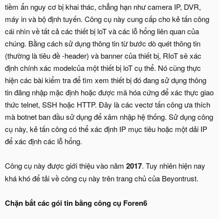
tiềm ẩn nguy cơ bị khai thác, chẳng hạn như camera IP, DVR,
máy in và bộ định tuyến. Công cụ này cung cấp cho kẻ tấn công
cái nhìn về tất cả các thiết bị loT và các lỗ hổng liên quan của
chúng. Bằng cách sử dụng thông tin từ bước dò quét thông tin
(thường là tiêu đề -header) và banner của thiết bị, RIoT sẽ xác
định chính xác modelcủa một thiết bị loT cụ thể. Nó cũng thực
hiện các bài kiểm tra để tìm xem thiết bị đó đang sử dụng thông
tin đăng nhập mặc định hoặc được mã hóa cứng để xác thực giao
thức telnet, SSH hoặc HTTP. Đây là các vectơ tấn công ưa thích
mà botnet ban đầu sử dụng để xâm nhập hệ thống. Sử dụng công
cụ này, kẻ tấn công có thể xác định IP mục tiêu hoặc một dải IP
để xác định các lỗ hổng.
Công cụ này được giới thiệu vào năm
2017
. Tuy nhiên hiện nay
khá khó để tải về công cụ này trên trang chủ của Beyontrust.
Chặn bắt các gói tin bằng công cụ Foren6