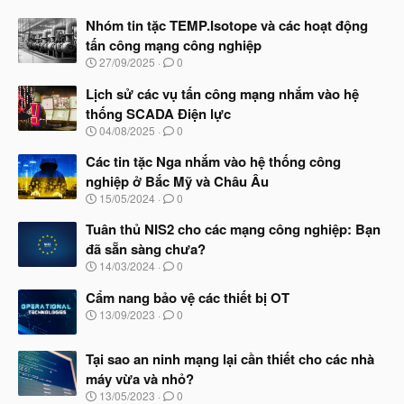
Nhóm tin tặc TEMP.Isotope và các hoạt động
tấn công mạng công nghiệp
N
27/09/2025
0
g
à
Lịch sử các vụ tấn công mạng nhắm vào hệ
y
thống SCADA Điện lực
b
N
04/08/2025
0
ắ
g
t
à
Các tin tặc Nga nhắm vào hệ thống công
đ
y
ầ
nghiệp ở Bắc Mỹ và Châu Âu
b
u
N
15/05/2024
0
ắ
g
t
à
Tuân thủ NIS2 cho các mạng công nghiệp: Bạn
đ
y
ầ
đã sẵn sàng chưa?
b
u
N
14/03/2024
0
ắ
g
t
à
Cẩm nang bảo vệ các thiết bị OT
đ
y
ầ
N
13/09/2023
0
b
u
g
ắ
à
t
Tại sao an ninh mạng lại cần thiết cho các nhà
y
đ
b
máy vừa và nhỏ?
ầ
ắ
N
u
13/05/2023
0
t