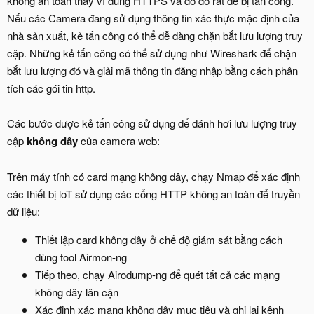
không an toàn thay vì dùng HTTPS và do đó rất dễ bị tấn công.
Nếu các Camera đang sử dụng thông tin xác thực mặc định của
nhà sản xuất, kẻ tấn công có thể dễ dàng chặn bắt lưu lượng truy
cập. Những kẻ tấn công có thể sử dụng như Wireshark để chặn
bắt lưu lượng đó và giải mã thông tin đăng nhập bằng cách phân
tích các gói tin http.
Các bước được kẻ tấn công sử dụng để đánh hơi lưu lượng truy
cập
không dây
của camera web:
Trên máy tính có card mạng không dây, chạy Nmap để xác định
các thiết bị loT sử dụng các cổng HTTP không an toàn để truyền
dữ liệu:
Thiết lập card không dây ở chế độ giám sát bằng cách
dùng tool Airmon-ng
Tiếp theo, chạy Airodump-ng để quét tất cả các mạng
không dây lân cận
Xác định xác mạng không dây mục tiêu và ghi lại kênh