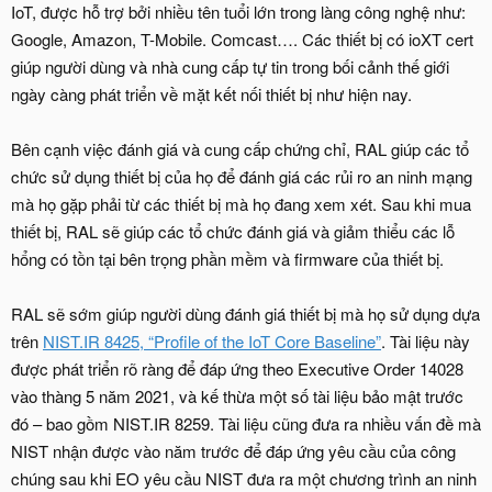
IoT, được hỗ trợ bởi nhiều tên tuổi lớn trong làng công nghệ như:
Google, Amazon, T-Mobile. Comcast…. Các thiết bị có ioXT cert
giúp người dùng và nhà cung cấp tự tin trong bối cảnh thế giới
ngày càng phát triển về mặt kết nối thiết bị như hiện nay.
Bên cạnh việc đánh giá và cung cấp chứng chỉ, RAL giúp các tổ
chức sử dụng thiết bị của họ để đánh giá các rủi ro an ninh mạng
mà họ gặp phải từ các thiết bị mà họ đang xem xét. Sau khi mua
thiết bị, RAL sẽ giúp các tổ chức đánh giá và giảm thiểu các lỗ
hổng có tồn tại bên trọng phần mềm và firmware của thiết bị.
RAL sẽ sớm giúp người dùng đánh giá thiết bị mà họ sử dụng dựa
trên
NIST.IR 8425, “Profile of the IoT Core Baseline”
. Tài liệu này
được phát triển rõ ràng để đáp ứng theo Executive Order 14028
vào thàng 5 năm 2021, và kế thừa một số tài liệu bảo mật trước
đó – bao gồm NIST.IR 8259. Tài liệu cũng đưa ra nhiều vấn đề mà
NIST nhận được vào năm trước để đáp ứng yêu cầu của công
chúng sau khi EO yêu cầu NIST đưa ra một chương trình an ninh