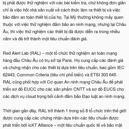
bị phải được thử nghiệm với các bài kiểm tra, chứ không đơn giản
chỉ là việc hỏi nhà sản xuất về cách thức làm ra thiết bị và việc
bảo đảm an toàn thiết bị của họ. Tại Mỹ thường không mấy quen
thuộc với việc thử nghiệm đảm bảo an ninh mạng, nhưng tại Châu
Âu, thì việc thử nghiệm các thiết bị đã được diễn ra trong nhiều
năm và đã trở thành một tiêu chuẩn đánh giá.
Red Alert Lab (RAL) – một tổ chức thử nghiệm an toàn mạng
hàng đầu Châu Âu có trụ sở tại Paris. Họ cung cấp các đánh giá
và chứng nhận cho các thiết bị dựa trên tiêu chuẩn, bao gồm IEC
62443, Common Criteria (tiêu chí phổ biến) và ETSI 303 645.
RAL cũng phối hợp với Cơ quan An ninh mạng Châu Âu để phát
triển sơ đồ EUCC cho các sản phẩm CNTT và sơ đồ EUCS cho
các dịch vụ cloud trọng bối cảnh đảm bảo Đạo luật an ninh mạng.
Thời gian gần đây, RAL trở thành 1 trong số 8 tổ chức trên thế giới
được cung cấp các chứng nhận dựa trên các tiêu chuẩn được
phát triển bới ioXT Alliance – một tiêu chuẩn quốc tế về bảo mật