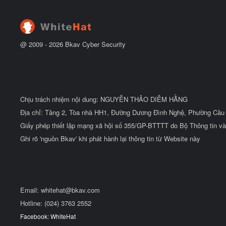
ắ
t
đ
ầ
u
@ 2009 -
2026
Bkav Cyber Security
Chịu trách nhiệm nội dung: NGUYỄN THẢO DIỄM HẰNG
Địa chỉ: Tầng 2, Tòa nhà HH1, Đường Dương Đình Nghệ, Phường Cầu 
Giấy phép thiết lập mạng xã hội số 355/GP-BTTTT do Bộ Thông tin và
Ghi rõ 'nguồn Bkav' khi phát hành lại thông tin từ Website này
Email:
whitehat@bkav.com
Hotline: (024) 3763 2552
Facebook: WhiteHat