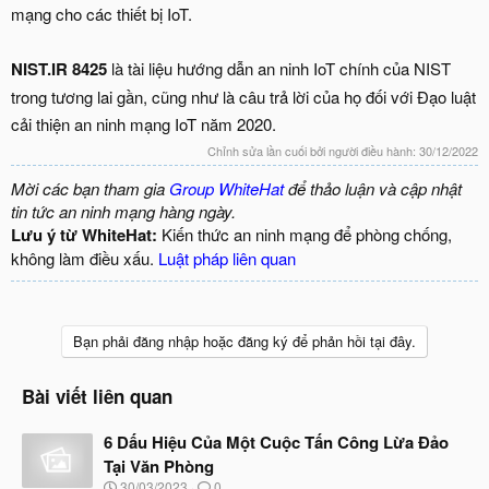
mạng cho các thiết bị IoT.
NIST.IR 8425
là tài liệu hướng dẫn an ninh IoT chính của NIST
trong tương lai gần, cũng như là câu trả lời của họ đối với Đạo luật
cải thiện an ninh mạng IoT năm 2020.
Chỉnh sửa lần cuối bởi người điều hành:
30/12/2022
Mời các bạn tham gia
Group WhiteHat
để thảo luận và cập nhật
tin tức an ninh mạng hàng ngày.
Lưu ý từ WhiteHat:
Kiến thức an ninh mạng để phòng chống,
không làm điều xấu.
Luật pháp liên quan
Bạn phải đăng nhập hoặc đăng ký để phản hồi tại đây.
Bài viết liên quan
6 Dấu Hiệu Của Một Cuộc Tấn Công Lừa Đảo
Tại Văn Phòng
N
30/03/2023
0