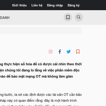
Giới thiệu
Liên hệ
Đăng nhập
Đăng ký
 DANH
g thực hiện số hóa để có được cái nhìn theo thời
hiện chúng tôi đang lo lắng về việc phần mềm độc
thế nào để bảo mật mạng OT mà không làm gián
từng bước, ta sẽ xác định được các tài sản OT cần bảo
háp này có quan điểm rằng: đây là một hành trình