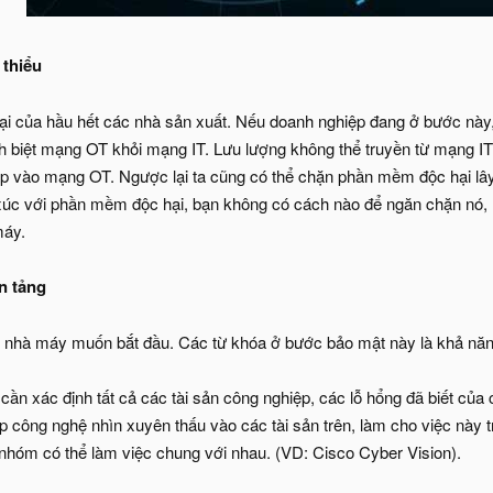
 thiểu
n tại của hầu hết các nhà sản xuất. Nếu doanh nghiệp đang ở bước nà
ch biệt mạng OT khỏi mạng IT. Lưu lượng không thể truyền từ mạng 
 vào mạng OT. Ngược lại ta cũng có thể chặn phần mềm độc hại lây
xúc với phần mềm độc hại, bạn không có cách nào để ngăn chặn nó, 
máy.
n tảng
c nhà máy muốn bắt đầu. Các từ khóa ở bước bảo mật này là khả năn
cần xác định tất cả các tài sản công nghiệp, các lỗ hổng đã biết của c
 công nghệ nhìn xuyên thấu vào các tài sản trên, làm cho việc này
nhóm có thể làm việc chung với nhau. (VD: Cisco Cyber Vision).