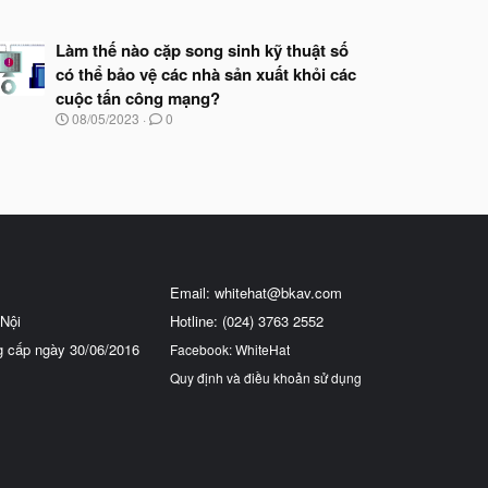
g
à
y
Làm thế nào cặp song sinh kỹ thuật số
b
có thể bảo vệ các nhà sản xuất khỏi các
ắ
t
cuộc tấn công mạng?
đ
N
08/05/2023
0
ầ
g
u
à
y
b
ắ
t
đ
ầ
u
Email:
whitehat@bkav.com
Nội
Hotline: (024) 3763 2552
g cấp ngày 30/06/2016
Facebook: WhiteHat
Quy định và điều khoản sử dụng