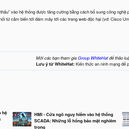
thấu” vào hệ thống được tăng cường bằng cách bổ sung công nghệ ph
nối từ cảm biến tới đám mây tới các trang web độc hại (vd: Cisco Um
Mời các bạn tham gia
Group WhiteHat
để thảo lu
Lưu ý từ WhiteHat:
Kiến thức an ninh mạng để 
o hệ
HMI - Cửa ngõ nguy hiểm vào hệ thống
m
SCADA: Những lỗ hổng bảo mật nghiêm
trọng