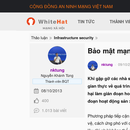
CỘNG ĐỒNG AN NINH MẠNG VIỆT NAM
TIN TỨC
THÀNH VI
Thảo luận
Infrastructure security
Bảo mật mạn
nktung
09/10/
nktung
Nguyễn Khánh Tùng
Khi gặp gỡ các nhà s
Thành viên BQT
gian thực về quá trì
08/10/2013
hại làm gián đoạn ho
400
đoạn hoạt động sản 
1.013 bài viết
Phương pháp tiếp cận t
vệ, cách ứng phó với 