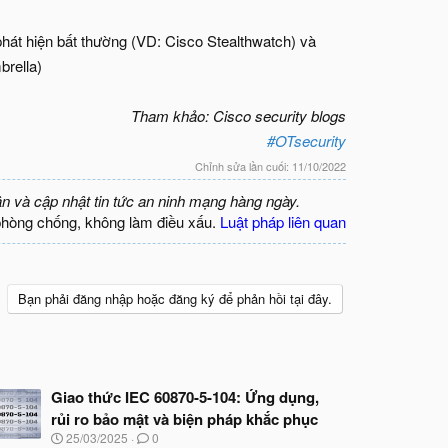
át hiện bất thường (VD: Cisco Stealthwatch) và
brella)
Tham khảo: Cisco security blogs
#OTsecurity
Chỉnh sửa lần cuối:
11/10/2022
ận và cập nhật tin tức an ninh mạng hàng ngày.
phòng chống, không làm điều xấu.
Luật pháp liên quan
Bạn phải đăng nhập hoặc đăng ký để phản hồi tại đây.
Giao thức IEC 60870-5-104: Ứng dụng,
rủi ro bảo mật và biện pháp khắc phục
N
25/03/2025
0