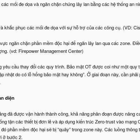
n các mối đe dọa và ngăn chặn chúng lây lan bằng các hệ thống an n
ra và khắc phục các mối đe dọa với sự hỗ trợ của các công cụ. (VD: C
u vực ngăn chặn phần mềm độc hại để ngăn lây lan qua các zone. Điề
ượng. (vd: Firepower Management Center)
 yêu cầu thay đổi các quy trình. Bảo mật OT được coi như một quy trì
p nhật do có lỗ hổng bảo mật hay không”. Ở giai đoạn này, cần phải p
.
àn diện
ảng đã được vận hành thành công, khả năng phân đoạn được nâng cao
uống tận các thiết bị đơn lẻ và áp dụng kiến trúc Zero-trust vào mạng 
do đó phần mềm độc hại sẽ bị “quây” trong zone này. Các luồng thông
i ở bước 2.