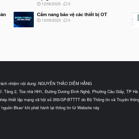
N
12/06/2025
0
g
à
oàn
Cẩm nang bảo vệ các thiết bị OT
y
N
13/09/2023
0
b
g
ắ
à
t
y
đ
b
ầ
ắ
u
t
đ
ầ
u
trách nhiệm nội dung: NGUYỄN THẢO DIỄM HẰNG
hỉ: Tầng 2, Tòa nhà HH1, Đường Dương Đình Nghệ, Phường Cầu Giấy, TP Hà 
phép thiết lập mạng xã hội số 355/GP-BTTTT do Bộ Thông tin và Truyền thôn
 'nguồn Bkav' khi phát hành lại thông tin từ Website này