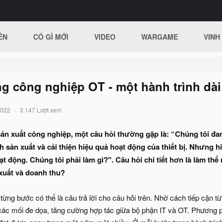
ÊN
CÓ GÌ MỚI
VIDEO
WARGAME
VINH
g công nghiệp OT - một hành trình dài
2022
3.147 Lượt xem
ản xuất công nghiệp, một câu hỏi thường gặp là: “Chúng tôi đan
nh sản xuất và cải thiện hiệu quả hoạt động của thiết bị. Nhưng 
ạt động. Chúng tôi phải làm gì?". Câu hỏi chi tiết hơn là làm 
xuất và doanh thu?
ừng bước có thể là câu trả lời cho câu hỏi trên. Nhờ cách tiếp cận 
các mối đe dọa, tăng cường hợp tác giữa bộ phận IT và OT. Phương p