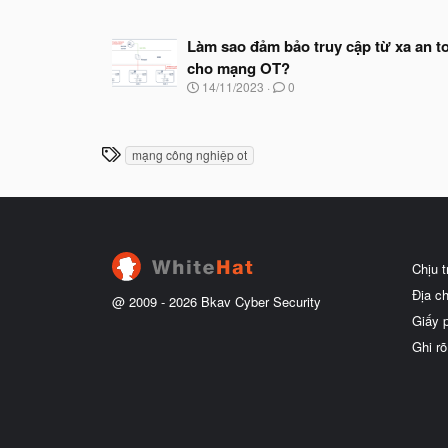
à
y
Làm sao đảm bảo truy cập từ xa an t
b
ắ
cho mạng OT?
t
N
14/11/2023
0
đ
g
ầ
à
u
y
b
T
mạng công nghiệp ot
ắ
h
t
ẻ
đ
ầ
u
Chịu 
Địa c
@ 2009 -
2026
Bkav Cyber Security
Giấy 
Ghi rõ