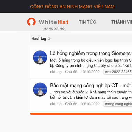
CỘNG ĐỒNG AN NINH MẠNG VIỆT NAM
TIN TỨC
THÀNH VI
Hashtag
Lỗ hổng nghiêm trọng trong Siemens
Một lỗ hổng trong bộ điều khiển logic lập trìn
bị. Công ty an ninh mạng Claroty cho biết: “Kẻ
nktung
Chủ đề
13/10/2022
cve-2022-38465
Bảo mật mạng công nghiệp OT - một h
...hơn so với ở bước 2. Khả năng “nhìn xuyên 
kết nối từ cảm biến tới đám mây tới các trang 
nktung
Chủ đề
09/10/2022
mạng công nghiệ