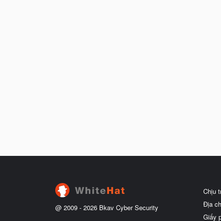
Chịu 
Địa c
@ 2009 -
2026
Bkav Cyber Security
Giấy 