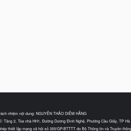
trách nhiệm nội dung: NGUYỄN THẢO DIỄM HẰNG
hỉ: Tầng 2, Tòa nhà HH1, Đường Dương Đình Nghệ, Phường Cầu Giấy, TP Hà 
phép thiết lập mạng xã hội số 355/GP-BTTTT do Bộ Thông tin và Truyền thôn