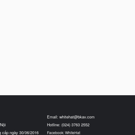
Email:
whitehat@bkav.com
Nội
Hotline: (024) 3763 2552
g cấp ngày 30/06/2016
Facebook: WhiteHat