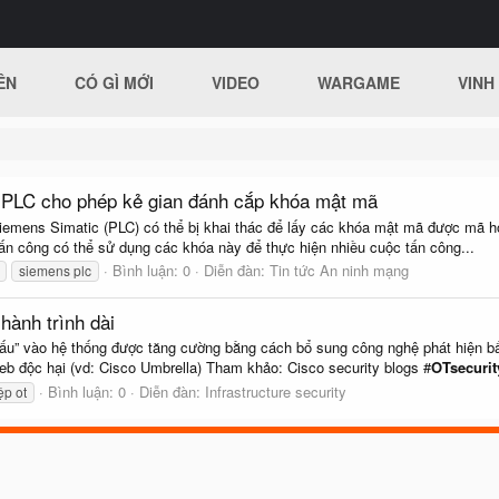
ÊN
CÓ GÌ MỚI
VIDEO
WARGAME
VINH
 PLC cho phép kẻ gian đánh cắp khóa mật mã
h Siemens Simatic (PLC) có thể bị khai thác để lấy các khóa mật mã được mã 
 tấn công có thể sử dụng các khóa này để thực hiện nhiều cuộc tấn công...
Bình luận: 0
Diễn đàn:
Tin tức An ninh mạng
siemens plc
ành trình dài
thấu” vào hệ thống được tăng cường bằng cách bổ sung công nghệ phát hiện b
web độc hại (vd: Cisco Umbrella) Tham khảo: Cisco security blogs #
OTsecurit
Bình luận: 0
Diễn đàn:
Infrastructure security
p ot