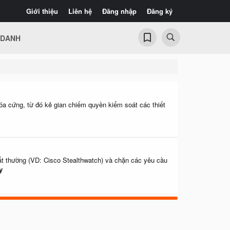
Giới thiệu
Liên hệ
Đăng nhập
Đăng ký
 DANH
hóa cứng, từ đó kẻ gian chiếm quyền kiểm soát các thiết
ất thường (VD: Cisco Stealthwatch) và chặn các yêu cầu
y