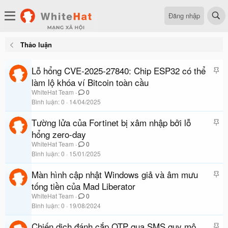
Đăng nhập
Thảo luận
Lỗ hổng CVE-2025-27840: Chip ESP32 có thể
D
á
làm lộ khóa ví Bitcoin toàn cầu
n
WhiteHat Team
0
l
Bình luận
0
14/04/2025
ê
Tường lửa của Fortinet bị xâm nhập bởi lỗ
D
n
á
hổng zero-day
c
n
a
WhiteHat Team
0
l
Bình luận
0
15/01/2025
o
ê
Màn hình cập nhật Windows giả và âm mưu
D
n
á
tống tiền của Mad Liberator
c
n
a
WhiteHat Team
0
l
Bình luận
0
19/08/2024
o
ê
Chiến dịch đánh cắp OTP qua SMS quy mô
D
n