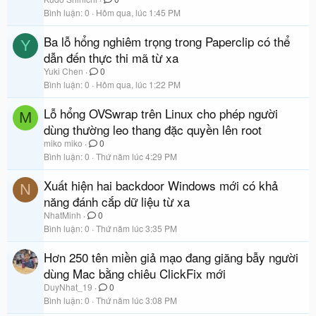
Bình luận
0
Hôm qua, lúc 1:45 PM
Ba lỗ hổng nghiêm trọng trong Paperclip có thể
Y
dẫn đến thực thi mã từ xa
Yuki Chen
0
Bình luận
0
Hôm qua, lúc 1:22 PM
Lỗ hổng OVSwrap trên Linux cho phép người
M
dùng thường leo thang đặc quyền lên root
miko miko
0
Bình luận
0
Thứ năm lúc 4:29 PM
Xuất hiện hai backdoor Windows mới có khả
N
năng đánh cắp dữ liệu từ xa
NhatMinh
0
Bình luận
0
Thứ năm lúc 3:35 PM
Hơn 250 tên miền giả mạo đang giăng bẫy người
dùng Mac bằng chiêu ClickFix mới
DuyNhat_19
0
Bình luận
0
Thứ năm lúc 3:08 PM