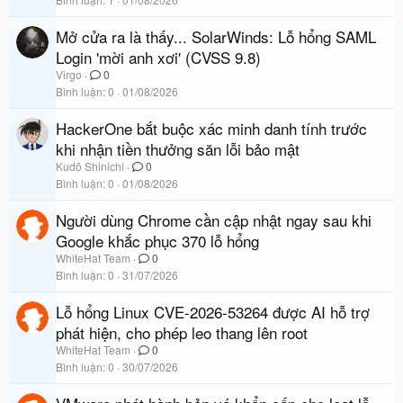
Mở cửa ra là thấy... SolarWinds: Lỗ hổng SAML
Login 'mời anh xơi' (CVSS 9.8)
Virgo
0
Bình luận
0
01/08/2026
HackerOne bắt buộc xác minh danh tính trước
khi nhận tiền thưởng săn lỗi bảo mật
Kudō Shinichi
0
Bình luận
0
01/08/2026
Người dùng Chrome cần cập nhật ngay sau khi
Google khắc phục 370 lỗ hổng
WhiteHat Team
0
Bình luận
0
31/07/2026
Lỗ hổng Linux CVE-2026-53264 được AI hỗ trợ
phát hiện, cho phép leo thang lên root
WhiteHat Team
0
Bình luận
0
30/07/2026