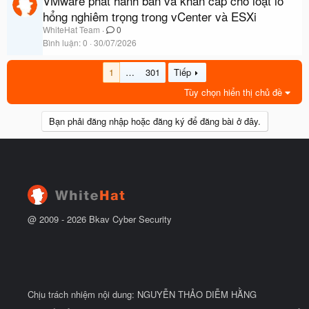
VMware phát hành bản vá khẩn cấp cho loạt lỗ
hổng nghiêm trọng trong vCenter và ESXi
WhiteHat Team
0
Bình luận
0
30/07/2026
1
…
301
Tiếp
Tùy chọn hiển thị chủ đề
Bạn phải đăng nhập hoặc đăng ký để đăng bài ở đây.
@ 2009 -
2026
Bkav Cyber Security
Chịu trách nhiệm nội dung: NGUYỄN THẢO DIỄM HẰNG