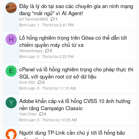
Đây là lý do tại sao các chuyên gia an ninh mạng
đang "mất ngủ" vì AI Agent!
ip17promax3826
1
Bình luận
1
Thứ tư lúc 2:41 PM
Lỗ hổng nghiêm trọng trên Gitea có thể dẫn tới
H
chiếm quyền máy chủ từ xa
Heoanchayyy
0
Bình luận
0
Thứ tư lúc 2:22 PM
cPanel vá lỗ hổng nghiêm trọng cho phép thực thi
E
SQL với quyền root cơ sở dữ liệu
Error 502
0
Bình luận
0
Thứ tư lúc 11:12 AM
Adobe khẩn cấp vá lỗ hổng CVSS 10 ảnh hưởng
Y
nền tảng Campaign Classic
Yuki Chen
0
Bình luận
0
Thứ ba lúc 10:25 AM
Người dùng TP-Link cần chú ý tới lỗ hổng bảo