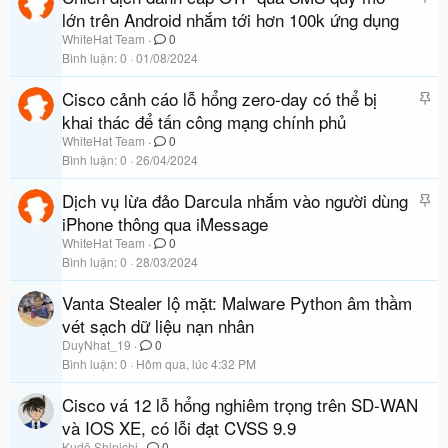
á
lớn trên Android nhắm tới hơn 100k ứng dụng
c
n
a
WhiteHat Team
0
l
Bình luận
0
01/08/2024
o
ê
Cisco cảnh cáo lỗ hổng zero-day có thể bị
D
n
á
khai thác để tấn công mạng chính phủ
c
n
a
WhiteHat Team
0
l
Bình luận
0
26/04/2024
o
ê
Dịch vụ lừa đảo Darcula nhắm vào người dùng
D
n
á
iPhone thông qua iMessage
c
n
a
WhiteHat Team
0
l
Bình luận
0
28/03/2024
o
ê
Vanta Stealer lộ mặt: Malware Python âm thầm
n
vét sạch dữ liệu nạn nhân
c
a
DuyNhat_19
0
Bình luận
0
Hôm qua, lúc 4:32 PM
o
Cisco vá 12 lỗ hổng nghiêm trọng trên SD-WAN
và IOS XE, có lỗi đạt CVSS 9.9
Kudō Shinichi
0