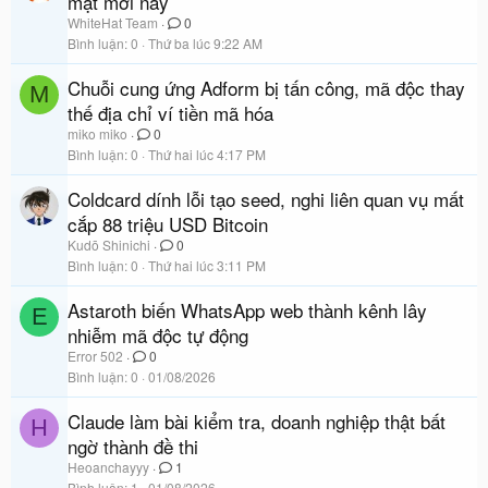
mật mới này
WhiteHat Team
0
Bình luận
0
Thứ ba lúc 9:22 AM
Chuỗi cung ứng Adform bị tấn công, mã độc thay
M
thế địa chỉ ví tiền mã hóa
miko miko
0
Bình luận
0
Thứ hai lúc 4:17 PM
Coldcard dính lỗi tạo seed, nghi liên quan vụ mất
cắp 88 triệu USD Bitcoin
Kudō Shinichi
0
Bình luận
0
Thứ hai lúc 3:11 PM
Astaroth biến WhatsApp web thành kênh lây
E
nhiễm mã độc tự động
Error 502
0
Bình luận
0
01/08/2026
Claude làm bài kiểm tra, doanh nghiệp thật bất
H
ngờ thành đề thi
Heoanchayyy
1
Bình luận
1
01/08/2026