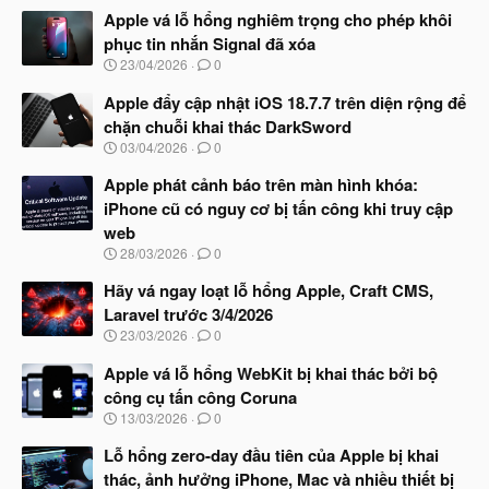
Apple vá lỗ hổng nghiêm trọng cho phép khôi
phục tin nhắn Signal đã xóa
N
23/04/2026
0
g
à
Apple đẩy cập nhật iOS 18.7.7 trên diện rộng để
y
chặn chuỗi khai thác DarkSword
b
N
03/04/2026
0
ắ
g
t
à
Apple phát cảnh báo trên màn hình khóa:
đ
y
ầ
iPhone cũ có nguy cơ bị tấn công khi truy cập
b
u
web
ắ
t
N
28/03/2026
0
đ
g
ầ
à
Hãy vá ngay loạt lỗ hổng Apple, Craft CMS,
u
y
Laravel trước 3/4/2026
b
N
23/03/2026
0
ắ
g
t
à
Apple vá lỗ hổng WebKit bị khai thác bởi bộ
đ
y
ầ
công cụ tấn công Coruna
b
u
N
13/03/2026
0
ắ
g
t
à
Lỗ hổng zero-day đầu tiên của Apple bị khai
đ
y
ầ
thác, ảnh hưởng iPhone, Mac và nhiều thiết bị
b