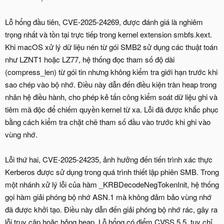
Lỗ hổng đầu tiên, CVE-2025-24269, được đánh giá là nghiêm
trọng nhất và tồn tại trực tiếp trong kernel extension smbfs.kext.
Khi macOS xử lý dữ liệu nén từ gói SMB2 sử dụng các thuật toán
như LZNT1 hoặc LZ77, hệ thống đọc tham số độ dài
(compress_len) từ gói tin nhưng không kiểm tra giới hạn trước khi
sao chép vào bộ nhớ. Điều này dẫn đến điều kiện tràn heap trong
nhân hệ điều hành, cho phép kẻ tấn công kiểm soát dữ liệu ghi và
tiêm mã độc để chiếm quyền kernel từ xa. Lỗi đã được khắc phục
bằng cách kiểm tra chặt chẽ tham số đầu vào trước khi ghi vào
vùng nhớ.
Lỗi thứ hai, CVE-2025-24235, ảnh hưởng đến tiến trình xác thực
Kerberos được sử dụng trong quá trình thiết lập phiên SMB. Trong
một nhánh xử lý lỗi của hàm _KRBDecodeNegTokenInit, hệ thống
gọi hàm giải phóng bộ nhớ ASN.1 mà không đảm bảo vùng nhớ
đã được khởi tạo. Điều này dẫn đến giải phóng bộ nhớ rác, gây ra
lỗi truy cập hoặc hỏng heap. Lỗ hổng có điểm CVSS 5,5, tuy chỉ