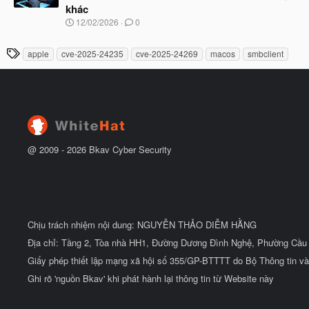
u
khác
ắ
t
N
12/02/2026
0
đ
g
ầ
à
T
u
apple
cve-2025-24235
cve-2025-24269
macos
smbclient
y
h
b
ắ
ẻ
t
đ
ầ
u
@ 2009 -
2026
Bkav Cyber Security
Chịu trách nhiệm nội dung: NGUYỄN THẢO DIỄM HẰNG
Địa chỉ: Tầng 2, Tòa nhà HH1, Đường Dương Đình Nghệ, Phường Cầu 
Giấy phép thiết lập mạng xã hội số 355/GP-BTTTT do Bộ Thông tin và
Ghi rõ 'nguồn Bkav' khi phát hành lại thông tin từ Website này