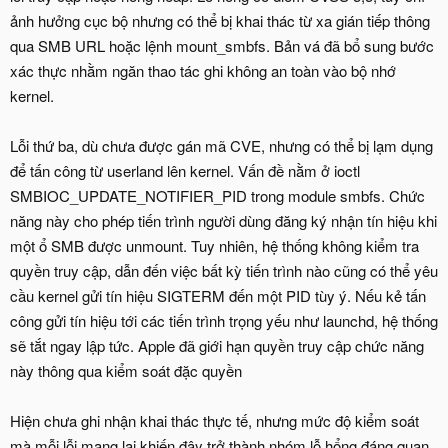
ảnh hưởng cục bộ nhưng có thể bị khai thác từ xa gián tiếp thông
qua SMB URL hoặc lệnh mount_smbfs. Bản vá đã bổ sung bước
xác thực nhằm ngăn thao tác ghi không an toàn vào bộ nhớ
kernel.
Lỗi thứ ba, dù chưa được gán mã CVE, nhưng có thể bị lạm dụng
để tấn công từ userland lên kernel. Vấn đề nằm ở ioctl
SMBIOC_UPDATE_NOTIFIER_PID trong module smbfs. Chức
năng này cho phép tiến trình người dùng đăng ký nhận tín hiệu khi
một ổ SMB được unmount. Tuy nhiên, hệ thống không kiểm tra
quyền truy cập, dẫn đến việc bất kỳ tiến trình nào cũng có thể yêu
cầu kernel gửi tín hiệu SIGTERM đến một PID tùy ý. Nếu kẻ tấn
công gửi tín hiệu tới các tiến trình trọng yếu như launchd, hệ thống
sẽ tắt ngay lập tức. Apple đã giới hạn quyền truy cập chức năng
này thông qua kiểm soát đặc quyền
Hiện chưa ghi nhận khai thác thực tế, nhưng mức độ kiểm soát
mà mỗi lỗi mang lại khiến đây trở thành nhóm lỗ hổng đáng quan