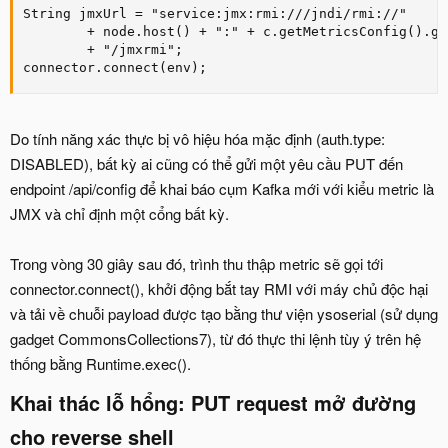
String jmxUrl = "service:jmx:rmi:///jndi/rmi://"

        + node.host() + ":" + c.getMetricsConfig().get
        + "/jmxrmi";

connector.connect(env);
Do tính năng xác thực bị vô hiệu hóa mặc định (auth.type:
DISABLED), bất kỳ ai cũng có thể gửi một yêu cầu PUT đến
endpoint /api/config để khai báo cụm Kafka mới với kiểu metric là
JMX và chỉ định một cổng bất kỳ.
Trong vòng 30 giây sau đó, trình thu thập metric sẽ gọi tới
connector.connect(), khởi động bắt tay RMI với máy chủ độc hại
và tải về chuỗi payload được tạo bằng thư viện ysoserial (sử dụng
gadget CommonsCollections7), từ đó thực thi lệnh tùy ý trên hệ
thống bằng Runtime.exec().
Khai thác lỗ hổng: PUT request mở đường
cho reverse shell