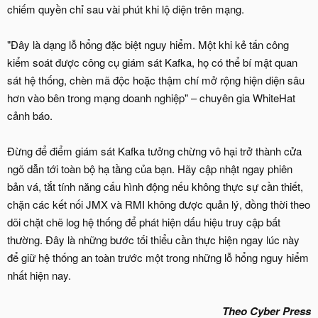
chiếm quyền chỉ sau vài phút khi lộ diện trên mạng.
"Đây là dạng lỗ hổng đặc biệt nguy hiểm. Một khi kẻ tấn công
kiểm soát được công cụ giám sát Kafka, họ có thể bí mật quan
sát hệ thống, chèn mã độc hoặc thậm chí mở rộng hiện diện sâu
hơn vào bên trong mạng doanh nghiệp" – chuyên gia WhiteHat
cảnh báo.
Đừng để điểm giám sát Kafka tưởng chừng vô hại trở thành cửa
ngõ dẫn tới toàn bộ hạ tầng của bạn. Hãy cập nhật ngay phiên
bản vá, tắt tính năng cấu hình động nếu không thực sự cần thiết,
chặn các kết nối JMX và RMI không được quản lý, đồng thời theo
dõi chặt chẽ log hệ thống để phát hiện dấu hiệu truy cập bất
thường. Đây là những bước tối thiểu cần thực hiện ngay lúc này
để giữ hệ thống an toàn trước một trong những lỗ hổng nguy hiểm
nhất hiện nay.
Theo Cyber Press