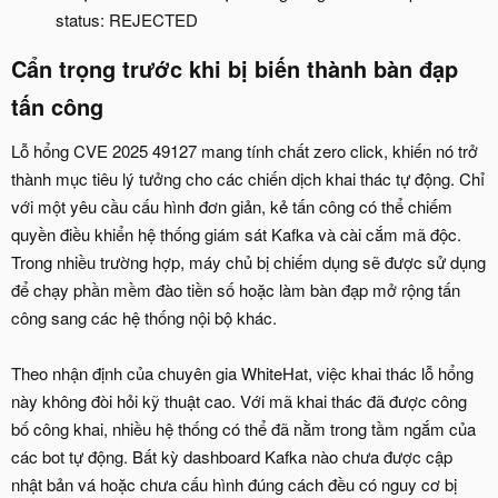
status: REJECTED
Cẩn trọng trước khi bị biến thành bàn đạp
tấn công​
Lỗ hổng CVE 2025 49127 mang tính chất zero click, khiến nó trở
thành mục tiêu lý tưởng cho các chiến dịch khai thác tự động. Chỉ
với một yêu cầu cấu hình đơn giản, kẻ tấn công có thể chiếm
quyền điều khiển hệ thống giám sát Kafka và cài cắm mã độc.
Trong nhiều trường hợp, máy chủ bị chiếm dụng sẽ được sử dụng
để chạy phần mềm đào tiền số hoặc làm bàn đạp mở rộng tấn
công sang các hệ thống nội bộ khác.
Theo nhận định của chuyên gia WhiteHat, việc khai thác lỗ hổng
này không đòi hỏi kỹ thuật cao. Với mã khai thác đã được công
bố công khai, nhiều hệ thống có thể đã nằm trong tầm ngắm của
các bot tự động. Bất kỳ dashboard Kafka nào chưa được cập
nhật bản vá hoặc chưa cấu hình đúng cách đều có nguy cơ bị