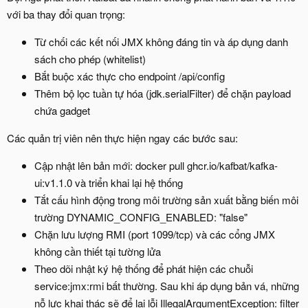
với ba thay đổi quan trọng:
Từ chối các kết nối JMX không đáng tin và áp dụng danh
sách cho phép (whitelist)
Bắt buộc xác thực cho endpoint /api/config
Thêm bộ lọc tuần tự hóa (jdk.serialFilter) để chặn payload
chứa gadget
Các quản trị viên nên thực hiện ngay các bước sau:
Cập nhật lên bản mới: docker pull ghcr.io/kafbat/kafka-
ui:v1.1.0 và triển khai lại hệ thống
Tắt cấu hình động trong môi trường sản xuất bằng biến môi
trường DYNAMIC_CONFIG_ENABLED: "false"
Chặn lưu lượng RMI (port 1099/tcp) và các cổng JMX
không cần thiết tại tường lửa
Theo dõi nhật ký hệ thống để phát hiện các chuỗi
service:jmx:rmi bất thường. Sau khi áp dụng bản vá, những
nỗ lực khai thác sẽ để lại lỗi IllegalArgumentException: filter