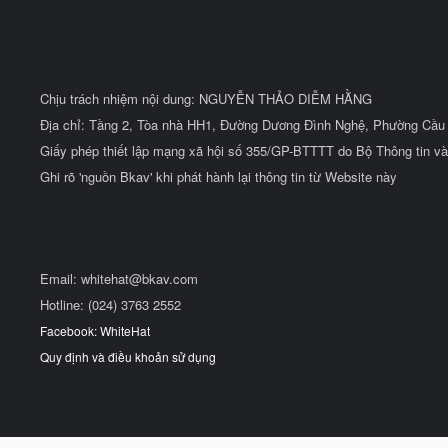
Chịu trách nhiệm nội dung: NGUYỄN THẢO DIỄM HẰNG
Địa chỉ: Tầng 2, Tòa nhà HH1, Đường Dương Đình Nghệ, Phường Cầu 
Giấy phép thiết lập mạng xã hội số 355/GP-BTTTT do Bộ Thông tin và
Ghi rõ 'nguồn Bkav' khi phát hành lại thông tin từ Website này
Email:
whitehat@bkav.com
Hotline: (024) 3763 2552
Facebook: WhiteHat
Quy định và điều khoản sử dụng