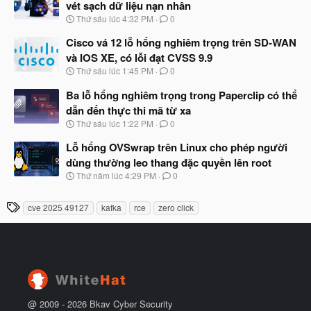
ầ
vét sạch dữ liệu nạn nhân
b
u
N
Thứ sáu lúc 4:32 PM
0
ắ
g
t
à
Cisco vá 12 lỗ hổng nghiêm trọng trên SD-WAN
đ
y
ầ
và IOS XE, có lỗi đạt CVSS 9.9
b
u
N
Thứ sáu lúc 1:45 PM
0
ắ
g
t
à
Ba lỗ hổng nghiêm trọng trong Paperclip có thể
đ
y
ầ
dẫn đến thực thi mã từ xa
b
u
N
Thứ sáu lúc 1:22 PM
0
ắ
g
t
à
Lỗ hổng OVSwrap trên Linux cho phép người
đ
y
ầ
dùng thường leo thang đặc quyền lên root
b
u
N
Thứ năm lúc 4:29 PM
0
ắ
g
t
à
đ
T
cve 2025 49127
kafka
rce
zero click
y
ầ
h
b
u
ắ
ẻ
t
đ
ầ
u
@ 2009 -
2026
Bkav Cyber Security