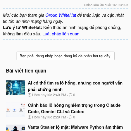
Chỉnh sửa lần cuối:
16/07/2025
Mời các bạn tham gia
Group WhiteHat
để thảo luận và cập nhật
tin tức an ninh mạng hàng ngày.
Lưu ý từ WhiteHat:
Kiến thức an ninh mạng để phòng chống,
không làm điều xấu.
Luật pháp liên quan
Bạn phải đăng nhập hoặc đăng ký để phản hồi tại đây.
Bài viết liên quan
AI có thể tìm ra lỗ hổng, nhưng con người vẫn
phải chứng minh
N
Hôm nay lúc 2:40 PM
0
g
à
Cảnh báo lỗ hổng nghiêm trọng trong Claude
y
Code, Gemini CLI và Codex
b
N
Hôm nay lúc 2:29 PM
0
ắ
g
t
à
Vanta Stealer lộ mặt: Malware Python âm thầm
đ
y