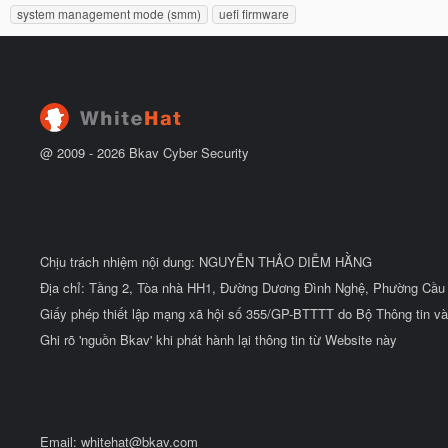
ẻ
system management mode (smm)
uefi firmware
t
đ
ầ
u
@ 2009 -
2026
Bkav Cyber Security
Chịu trách nhiệm nội dung: NGUYỄN THẢO DIỄM HẰNG
Địa chỉ: Tầng 2, Tòa nhà HH1, Đường Dương Đình Nghệ, Phường Cầu 
Giấy phép thiết lập mạng xã hội số 355/GP-BTTTT do Bộ Thông tin và
Ghi rõ 'nguồn Bkav' khi phát hành lại thông tin từ Website này
Email:
whitehat@bkav.com