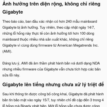
Ảnh hưởng trên diện rộng, không chỉ riêng
Gigabyte​
Theo báo cáo, ban đầu xác nhận có hơn 240 mẫu mainboard
Gigabyte bị ảnh hưởng. Tuy nhiên, theo cập nhật ngày 14/7,
những lỗ hổng này thực tế còn ảnh hưởng tới hơn 100 dòng
mainboard thuộc nhiều nhà sản xuất khác, không chỉ riêng
Gigabyte vì cùng dùng firmware từ American Megatrends Inc.
(AMI).
Đáng lưu ý, AMI đã âm thầm phát hành bản vá dưới dạng NDA
nhưng nhiều firmware của Gigabyte vẫn chưa tích hợp các bản
sửa lỗi này.
Gigabyte lên tiếng nhưng chưa xử lý triệt để​
Sau khi thông tin được công bố công khai, Gigabyte đã phát hành
bản tin bảo mật vào ngày 15/7, tuy nhiên chỉ đề cập đến 3 trong 4
lỗ hổng mà Binarly phát hiện. Một lỗ hổng vẫn chưa được công