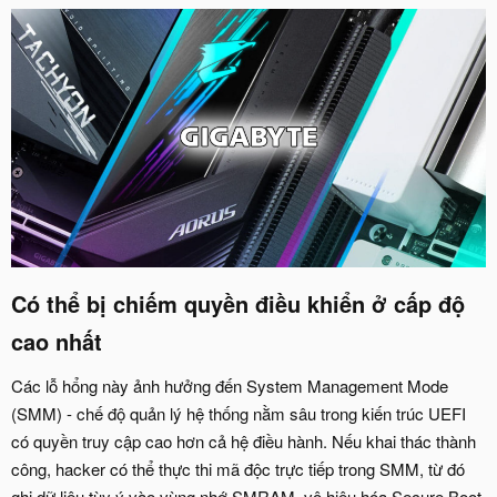
Có thể bị chiếm quyền điều khiển ở cấp độ
cao nhất​
Các lỗ hổng này ảnh hưởng đến System Management Mode
(SMM) - chế độ quản lý hệ thống nằm sâu trong kiến trúc UEFI
có quyền truy cập cao hơn cả hệ điều hành. Nếu khai thác thành
công, hacker có thể thực thi mã độc trực tiếp trong SMM, từ đó
ghi dữ liệu tùy ý vào vùng nhớ SMRAM, vô hiệu hóa Secure Boot