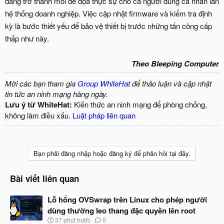
đang trở thành mối đe dọa thực sự cho cả người dùng cá nhân lẫn
hệ thống doanh nghiệp. Việc cập nhật firmware và kiểm tra định
kỳ là bước thiết yếu để bảo vệ thiết bị trước những tấn công cấp
thấp như này.
Theo Bleeping Computer
Mời các bạn tham gia
Group WhiteHat
để thảo luận và cập nhật
tin tức an ninh mạng hàng ngày.
Lưu ý từ WhiteHat:
Kiến thức an ninh mạng để phòng chống,
không làm điều xấu.
Luật pháp liên quan
Bạn phải đăng nhập hoặc đăng ký để phản hồi tại đây.
Bài viết liên quan
Lỗ hổng OVSwrap trên Linux cho phép người
dùng thường leo thang đặc quyền lên root
N
37 phút trước
0