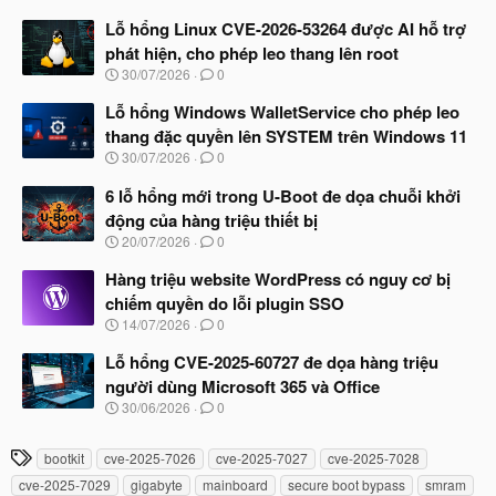
g
à
Lỗ hổng Linux CVE-2026-53264 được AI hỗ trợ
y
phát hiện, cho phép leo thang lên root
b
N
30/07/2026
0
ắ
g
t
à
Lỗ hổng Windows WalletService cho phép leo
đ
y
ầ
thang đặc quyền lên SYSTEM trên Windows 11
b
u
N
30/07/2026
0
ắ
g
t
à
6 lỗ hổng mới trong U-Boot đe dọa chuỗi khởi
đ
y
ầ
động của hàng triệu thiết bị
b
u
N
20/07/2026
0
ắ
g
t
à
Hàng triệu website WordPress có nguy cơ bị
đ
y
ầ
chiếm quyền do lỗi plugin SSO
b
u
N
14/07/2026
0
ắ
g
t
à
Lỗ hổng CVE-2025-60727 đe dọa hàng triệu
đ
y
ầ
người dùng Microsoft 365 và Office
b
u
N
30/06/2026
0
ắ
g
t
à
đ
T
bootkit
cve-2025-7026
cve-2025-7027
cve-2025-7028
y
ầ
h
b
u
cve-2025-7029
gigabyte
mainboard
secure boot bypass
smram
ắ