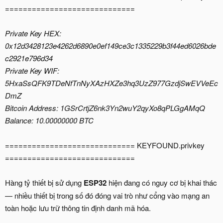
=============================
Private Key HEX:
0x12d3428123e4262d6890e0ef149ce3c1335229b3f44ed6026bde
c2921e796d34
Private Key WIF:
5HxaSsQFK9TDeNfTnNyXAzHXZe3hq3UzZ977GzdjSwEVVeEc
DmZ
Bitcoin Address: 1GSrCrtjZ6nk3Yn2wuY2qyXo8qPLGgAMqQ
Balance: 10.00000000 BTC
============================= KEYFOUND.privkey
=============================
Hàng tỷ thiết bị sử dụng
ESP32
hiện đang có nguy cơ bị khai thác
— nhiều thiết bị trong số đó đóng vai trò như cổng vào mạng an
toàn hoặc lưu trữ thông tin định danh mã hóa.