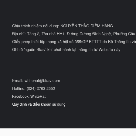
Chịu trách nhiệm nội dung: NGUYỄN THẢO DIỄM HẰNG
Địa chỉ: Tầng 2, Tòa nhà HH1, Đường Dương Đình Nghệ, Phường Cầu 
Giấy phép thiết lập mạng xã hội số 355/GP-BTTTT do Bộ Thông tin và
Ghi rõ 'nguồn Bkav' khi phát hành lại thông tin từ Website này
Email:
whitehat@bkav.com
Hotline: (024) 3763 2552
Facebook: WhiteHat
Quy định và điều khoản sử dụng