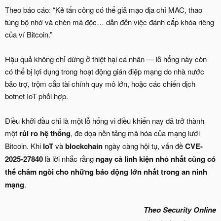
Theo báo cáo: “Kẻ tấn công có thể giả mạo địa chỉ MAC, thao
túng bộ nhớ và chèn mã độc… dẫn đến việc đánh cắp khóa riêng
của ví Bitcoin.”
Hậu quả không chỉ dừng ở thiệt hại cá nhân — lỗ hổng này còn
có thể bị lợi dụng trong hoạt động gián điệp mạng do nhà nước
bảo trợ, trộm cắp tài chính quy mô lớn, hoặc các chiến dịch
botnet IoT phối hợp.
Điều khởi đầu chỉ là một lỗ hổng vi điều khiển nay đã trở thành
một
rủi ro hệ thống
, đe dọa nền tảng mã hóa của mạng lưới
Bitcoin. Khi
IoT
và
blockchain
ngày càng hội tụ, vấn đề
CVE-
2025-27840
là lời nhắc rằng
ngay cả linh kiện nhỏ nhất cũng có
thể châm ngòi cho những báo động lớn nhất trong an ninh
mạng
.
Theo
Security Online