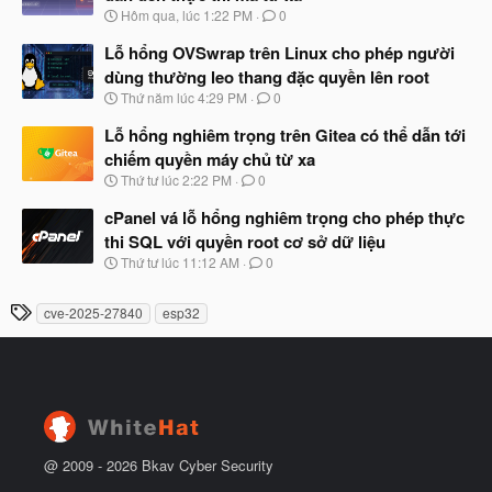
b
u
N
Hôm qua, lúc 1:22 PM
0
ắ
g
t
à
Lỗ hổng OVSwrap trên Linux cho phép người
đ
y
ầ
dùng thường leo thang đặc quyền lên root
b
u
N
Thứ năm lúc 4:29 PM
0
ắ
g
t
à
Lỗ hổng nghiêm trọng trên Gitea có thể dẫn tới
đ
y
ầ
chiếm quyền máy chủ từ xa
b
u
N
Thứ tư lúc 2:22 PM
0
ắ
g
t
à
cPanel vá lỗ hổng nghiêm trọng cho phép thực
đ
y
ầ
thi SQL với quyền root cơ sở dữ liệu
b
u
N
Thứ tư lúc 11:12 AM
0
ắ
g
t
à
đ
T
cve-2025-27840
esp32
y
ầ
h
b
u
ắ
ẻ
t
đ
ầ
u
@ 2009 -
2026
Bkav Cyber Security