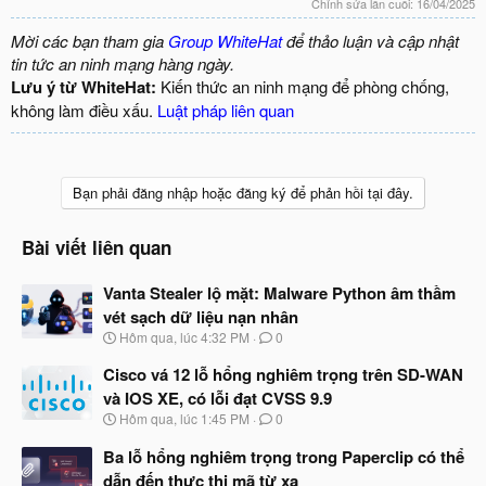
Chỉnh sửa lần cuối:
16/04/2025
Mời các bạn tham gia
Group WhiteHat
để thảo luận và cập nhật
tin tức an ninh mạng hàng ngày.
Lưu ý từ WhiteHat:
Kiến thức an ninh mạng để phòng chống,
không làm điều xấu.
Luật pháp liên quan
Bạn phải đăng nhập hoặc đăng ký để phản hồi tại đây.
Bài viết liên quan
Vanta Stealer lộ mặt: Malware Python âm thầm
vét sạch dữ liệu nạn nhân
N
Hôm qua, lúc 4:32 PM
0
g
à
Cisco vá 12 lỗ hổng nghiêm trọng trên SD-WAN
y
và IOS XE, có lỗi đạt CVSS 9.9
b
N
Hôm qua, lúc 1:45 PM
0
ắ
g
t
à
Ba lỗ hổng nghiêm trọng trong Paperclip có thể
đ
y
ầ
dẫn đến thực thi mã từ xa