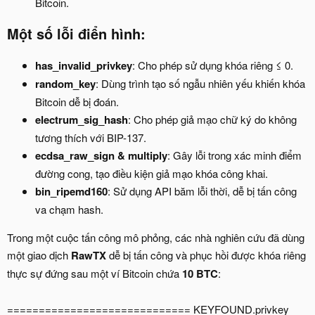
Bitcoin.
Một số lỗi điển hình:​
has_invalid_privkey
: Cho phép sử dụng khóa riêng ≤ 0.
random_key
: Dùng trình tạo số ngẫu nhiên yếu khiến khóa
Bitcoin dễ bị đoán.
electrum_sig_hash
: Cho phép giả mạo chữ ký do không
tương thích với BIP-137.
ecdsa_raw_sign & multiply
: Gây lỗi trong xác minh điểm
đường cong, tạo điều kiện giả mạo khóa công khai.
bin_ripemd160
: Sử dụng API băm lỗi thời, dễ bị tấn công
va chạm hash.
Trong một cuộc tấn công mô phỏng, các nhà nghiên cứu đã dùng
một giao dịch
RawTX
dễ bị tấn công và phục hồi được khóa riêng
thực sự đứng sau một ví Bitcoin chứa
10 BTC
:
============================= KEYFOUND.privkey