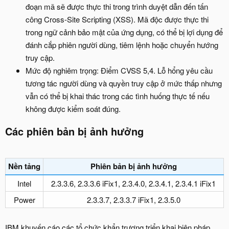
đoạn mã sẽ được thực thi trong trình duyệt dẫn đến tấn
công Cross-Site Scripting (XSS). Mã độc được thực thi
trong ngữ cảnh bảo mật của ứng dụng, có thể bị lợi dụng để
đánh cắp phiên người dùng, tiêm lệnh hoặc chuyển hướng
truy cập.
Mức độ nghiêm trọng: Điểm CVSS 5,4. Lỗ hổng yêu cầu
tương tác người dùng và quyền truy cập ở mức thấp nhưng
vẫn có thể bị khai thác trong các tình huống thực tế nếu
không được kiểm soát đúng.
Các phiên bản bị ảnh hưởng​
Nền tảng​
Phiên bản bị ảnh hưởng​
Intel​
2.3.3.6, 2.3.3.6 iFix1, 2.3.4.0, 2.3.4.1, 2.3.4.1 iFix1​
Power​
2.3.3.7, 2.3.3.7 iFix1, 2.3.5.0​
IBM khuyến cáo các tổ chức khẩn trương triển khai biện pháp