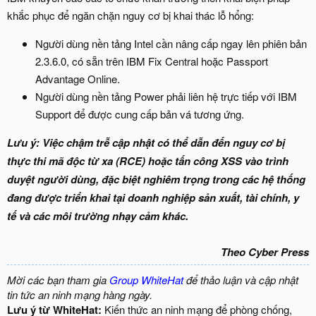
khắc phục để ngăn chặn nguy cơ bị khai thác lỗ hổng:
Người dùng nền tảng Intel cần nâng cấp ngay lên phiên bản
2.3.6.0, có sẵn trên IBM Fix Central hoặc Passport
Advantage Online.
Người dùng nền tảng Power phải liên hệ trực tiếp với IBM
Support để được cung cấp bản vá tương ứng.
Lưu ý:
Việc chậm trễ cập nhật có thể dẫn đến nguy cơ bị
thực thi mã độc từ xa (RCE) hoặc tấn công XSS vào trình
duyệt người dùng, đặc biệt nghiêm trọng trong các hệ thống
đang được triển khai tại doanh nghiệp sản xuất, tài chính, y
tế và các môi trường nhạy cảm khác.
Theo Cyber Press
Mời các bạn tham gia
Group WhiteHat
để thảo luận và cập nhật
tin tức an ninh mạng hàng ngày.
Lưu ý từ WhiteHat:
Kiến thức an ninh mạng để phòng chống,