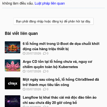
không làm điều xấu.
Luật pháp liên quan
Bạn phải đăng nhập hoặc đăng ký để phản hồi tại đây.
Bài viết liên quan
6 lỗ hổng mới trong U-Boot đe dọa chuỗi khởi
động của hàng triệu thiết bị
N
20/07/2026
0
g
à
Argo CD tồn tại lỗ hổng chưa vá, nguy cơ
y
chiếm quyền toàn bộ Kubernetes
b
N
13/07/2026
0
ắ
g
t
à
Một ngày sau công bố, lỗ hổng CitrixBleed đã
đ
y
ầ
trở thành mục tiêu tấn công
b
u
N
03/07/2026
0
ắ
g
t
à
Langflow bị khai thác cài mã độc đào tiền ảo
đ
y
ầ
chỉ sau chưa đầy 20 giờ công bố
b
u
N
01/07/2026
0