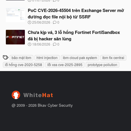
ắ
g
t
à
PoC CVE-2026-45504 trên Exchange Server mở
đ
y
ầ
đường đọc file nội bộ từ SSRF
b
u
N
25/06/2026
0
ắ
g
t
à
Chưa kịp vá, 3 lỗ hổng Fortinet FortiSandbox
đ
y
ầ
đã bị hacker săn lùng
b
u
N
18/06/2026
0
ắ
g
t
à
đ
T
bảo mật ibm
html injection
ibm cloud pak system
ibm fix central
y
ầ
h
b
u
lỗ hổng cve-2020-5258
lỗi xss cve-2025-2895
prototype pollution
ắ
ẻ
t
đ
ầ
u
@ 2009 -
2026
Bkav Cyber Security