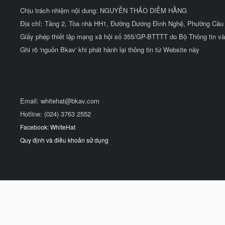
Chịu trách nhiệm nội dung: NGUYỄN THẢO DIỄM HẰNG
Địa chỉ: Tầng 2, Tòa nhà HH1, Đường Dương Đình Nghệ, Phường Cầu 
Giấy phép thiết lập mạng xã hội số 355/GP-BTTTT do Bộ Thông tin và
Ghi rõ 'nguồn Bkav' khi phát hành lại thông tin từ Website này
Email:
whitehat@bkav.com
Hotline: (024) 3763 2552
Facebook: WhiteHat
Quy định và điều khoản sử dụng