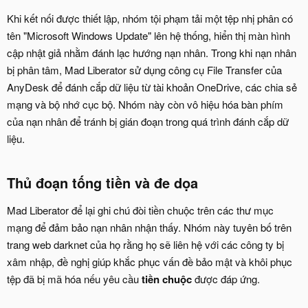
Khi kết nối được thiết lập, nhóm tội phạm tải một tệp nhị phân có
tên "Microsoft Windows Update" lên hệ thống, hiển thị màn hình
cập nhật giả nhằm đánh lạc hướng nạn nhân. Trong khi nạn nhân
bị phân tâm, Mad Liberator sử dụng công cụ File Transfer của
AnyDesk để đánh cắp dữ liệu từ tài khoản OneDrive, các chia sẻ
mạng và bộ nhớ cục bộ. Nhóm này còn vô hiệu hóa bàn phím
của nạn nhân để tránh bị gián đoạn trong quá trình đánh cắp dữ
liệu.
Thủ đoạn tống tiền và đe dọa​
Mad Liberator để lại ghi chú đòi tiền chuộc trên các thư mục
mạng để đảm bảo nạn nhân nhận thấy. Nhóm này tuyên bố trên
trang web darknet của họ rằng họ sẽ liên hệ với các công ty bị
xâm nhập, đề nghị giúp khắc phục vấn đề bảo mật và khôi phục
tệp đã bị mã hóa nếu yêu cầu
tiền chuộc
được đáp ứng.