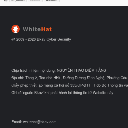
ầ
h
b
u
ắ
ẻ
t
đ
ầ
u
@ 2009 -
2026
Bkav Cyber Security
Chịu trách nhiệm nội dung: NGUYỄN THẢO DIỄM HẰNG
Địa chỉ: Tầng 2, Tòa nhà HH1, Đường Dương Đình Nghệ, Phường Cầu 
Giấy phép thiết lập mạng xã hội số 355/GP-BTTTT do Bộ Thông tin và
Ghi rõ 'nguồn Bkav' khi phát hành lại thông tin từ Website này
Email:
whitehat@bkav.com