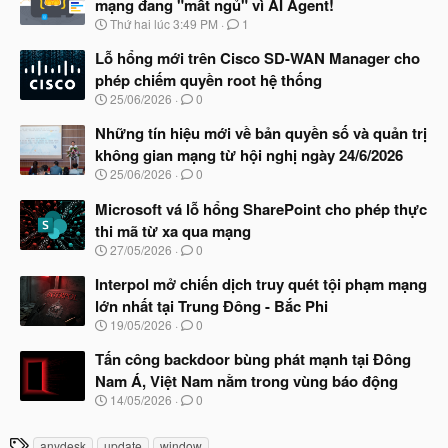
mạng đang "mất ngủ" vì AI Agent!
N
Thứ hai lúc 3:49 PM
1
g
à
Lỗ hổng mới trên Cisco SD-WAN Manager cho
y
phép chiếm quyền root hệ thống
b
N
25/06/2026
0
ắ
g
t
à
Những tín hiệu mới về bản quyền số và quản trị
đ
y
ầ
không gian mạng từ hội nghị ngày 24/6/2026
b
u
N
25/06/2026
0
ắ
g
t
à
Microsoft vá lỗ hổng SharePoint cho phép thực
đ
y
ầ
thi mã từ xa qua mạng
b
u
N
27/05/2026
0
ắ
g
t
à
Interpol mở chiến dịch truy quét tội phạm mạng
đ
y
ầ
lớn nhất tại Trung Đông - Bắc Phi
b
u
N
19/05/2026
0
ắ
g
t
à
Tấn công backdoor bùng phát mạnh tại Đông
đ
y
ầ
Nam Á, Việt Nam nằm trong vùng báo động
b
u
N
14/05/2026
0
ắ
g
t
à
đ
T
anydesk
update
window
y