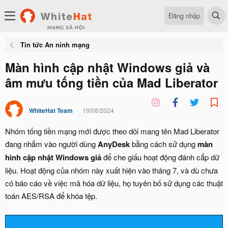
Đăng nhập
Tin tức An ninh mạng
Màn hình cập nhật Windows giả và
âm mưu tống tiền của Mad Liberator
WhiteHat Team
19/08/2024
Nhóm tống tiền mạng mới được theo dõi mang tên Mad Liberator
đang nhắm vào người dùng
AnyDesk
bằng cách sử dụng
màn
hình cập nhật Windows giả
để che giấu hoạt động đánh cắp dữ
liệu. Hoạt động của nhóm này xuất hiện vào tháng 7, và dù chưa
có báo cáo về việc mã hóa dữ liệu, họ tuyên bố sử dụng các thuật
toán AES/RSA để khóa tệp.