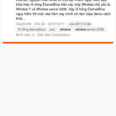
khai thác lỗ hổng EternalBlue trên các máy Window chủ yếu là
Window 7 và Window server 2008. Vậy lỗ hổng EternalBlue
nguy hiểm tới mức nào hôm nay mình xin làm clips demo cách
khai...
DiepNV88
Chủ đề
20/07/2017
cve-2017-0144
lỗ hổng eternalblue
poc
window
window
server 2008
Bình luận: 0
Diễn đàn:
Exploitation