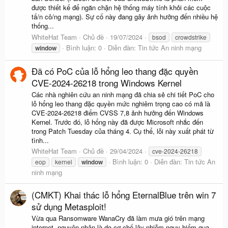
được thiết kế để ngăn chặn hệ thống máy tính khỏi các cuộc
tấ/n cô/ng mạng). Sự cố này đang gây ảnh hưởng đến nhiều hệ
thống...
WhiteHat Team
Chủ đề
19/07/2024
bsod
crowdstrike
Bình luận: 0
Diễn đàn:
Tin tức An ninh mạng
window
Đã có PoC của lỗ hổng leo thang đặc quyền
CVE-2024-26218 trong Windows Kernel
Các nhà nghiên cứu an ninh mạng đã chia sẻ chi tiết PoC cho
lỗ hổng leo thang đặc quyền mức nghiêm trọng cao có mã là
CVE-2024-26218 điểm CVSS 7,8 ảnh hưởng đến Windows
Kernel. Trước đó, lỗ hổng này đã được Microsoft nhắc đến
trong Patch Tuesday của tháng 4. Cụ thể, lỗi này xuất phát từ
tình...
WhiteHat Team
Chủ đề
29/04/2024
cve-2024-26218
Bình luận: 0
Diễn đàn:
Tin tức An
eop
kernel
window
ninh mạng
(CMKT) Khai thác lỗ hổng EternalBlue trên win 7
sử dụng Metasploit!
Vừa qua Ransomware WanaCry đã làm mưa gió trên mạng
internet, nguyên nhân là do cơ chế lây nhiễm nguy hiểm qua