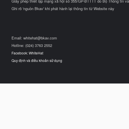
Giấy phép thiết lập mạng xã hội số 355/GP-BTTTT do Bộ Thông tin và
Ghi rõ 'nguồn Bkav' khi phát hành lại thông tin từ Website này
Email:
whitehat@bkav.com
Hotline: (024) 3763 2552
Facebook: WhiteHat
Quy định và điều khoản sử dụng