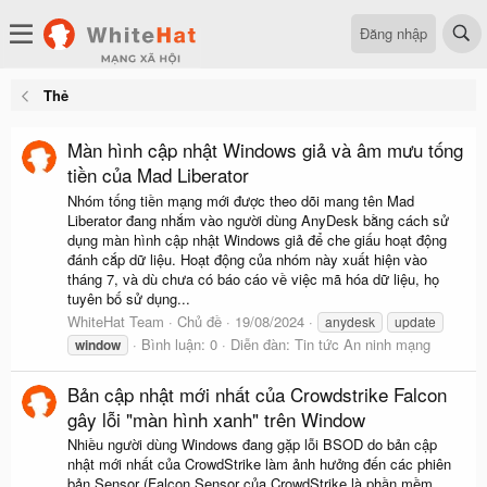
Đăng nhập
Thẻ
Màn hình cập nhật Windows giả và âm mưu tống
tiền của Mad Liberator
Nhóm tống tiền mạng mới được theo dõi mang tên Mad
Liberator đang nhắm vào người dùng AnyDesk bằng cách sử
dụng màn hình cập nhật Windows giả để che giấu hoạt động
đánh cắp dữ liệu. Hoạt động của nhóm này xuất hiện vào
tháng 7, và dù chưa có báo cáo về việc mã hóa dữ liệu, họ
tuyên bố sử dụng...
WhiteHat Team
Chủ đề
19/08/2024
anydesk
update
Bình luận: 0
Diễn đàn:
Tin tức An ninh mạng
window
Bản cập nhật mới nhất của Crowdstrike Falcon
gây lỗi "màn hình xanh" trên Window
Nhiều người dùng Windows đang gặp lỗi BSOD do bản cập
nhật mới nhất của CrowdStrike làm ảnh hưởng đến các phiên
bản Sensor (Falcon Sensor của CrowdStrike là phần mềm