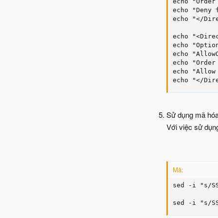
echo "Order
echo "Deny 
echo "</Dir
echo "<Dire
echo "Optio
echo "Allow
echo "Order
echo "Allow
echo "</Dir
Sử dụng mã hóa
Với việc sử dụn
Mã:
sed -i "s/S
sed -i "s/S