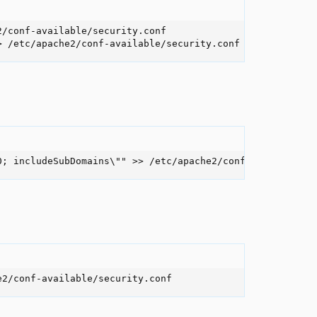
/conf-available/security.conf

> /etc/apache2/conf-available/security.conf
0; includeSubDomains\"" >> /etc/apache2/conf-available/s
e2/conf-available/security.conf