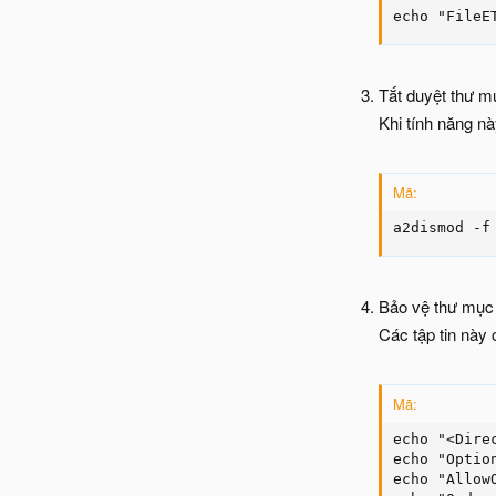
echo "FileE
Tắt duyệt thư m
Khi tính năng nà
Mã:
a2dismod -f
Bảo vệ thư mục
Các tập tin này 
Mã:
echo "<Dire
echo "Optio
echo "Allow