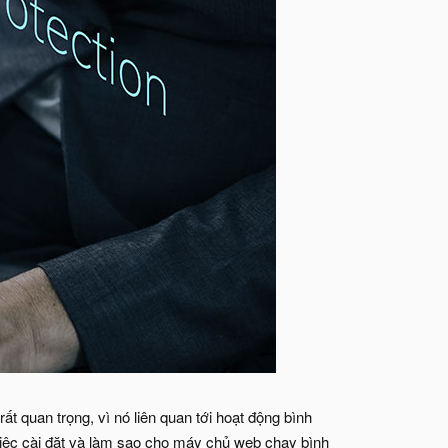
 quan trọng, vì nó liên quan tới hoạt động bình
 việc cài đặt và làm sao cho máy chủ web chạy bình