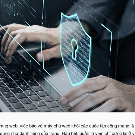
rang web, việc bảo vệ máy chủ web khỏi các cuộc tấn công mạng là rất
cũng như danh tiếng của trang. Hầu hết, quản trị viên chỉ dừng lại ở