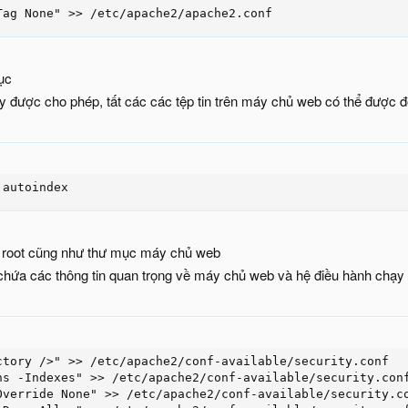
Tag None" >> /etc/apache2/apache2.conf
ục
y được cho phép, tất các các tệp tin trên máy chủ web có thể được đọ
 autoindex
 root cũng như thư mục máy chủ web
chứa các thông tin quan trọng về máy chủ web và hệ điều hành chạy m
ctory />" >> /etc/apache2/conf-available/security.conf

ns -Indexes" >> /etc/apache2/conf-available/security.conf
Override None" >> /etc/apache2/conf-available/security.co