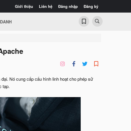
Giới thiệu
Liên hệ
Đăng nhập
Đăng ký
 DANH
 Apache
ại. Nó cung cấp cấu hình linh hoạt cho phép sử
 tạp.