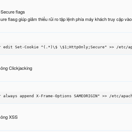
 Secure flags
re flasg giúp giảm thiểu rủi ro tập lệnh phía máy khách truy cập vào
r edit Set-Cookie ^(.*)\$ \$1;HttpOnly;Secure" >> /etc/a
ông Clickjacking
r always append X-Frame-Options SAMEORIGIN" >> /etc/apac
công XSS