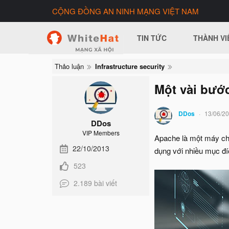
CỘNG ĐỒNG AN NINH MẠNG VIỆT NAM
TIN TỨC
THÀNH VI
Thảo luận
Infrastructure security
Một vài bướ
DDos
13/06/2
DDos
VIP Members
Apache là một máy ch
22/10/2013
dụng với nhiều mục đ
523
2.189 bài viết