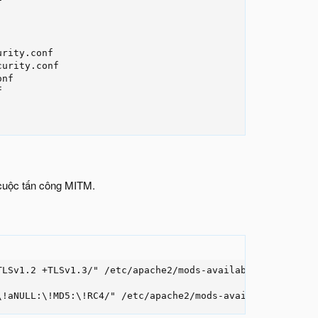


rity.conf

urity.conf

nf



 cuộc tấn công MITM.
LSv1.2 +TLSv1.3/" /etc/apache2/mods-available/ssl.conf

\!aNULL:\!MD5:\!RC4/" /etc/apache2/mods-available/ssl.co