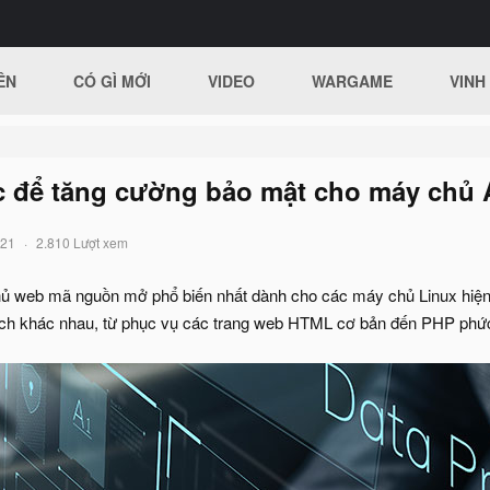
ÊN
CÓ GÌ MỚI
VIDEO
WARGAME
VINH
c để tăng cường bảo mật cho máy chủ
021
2.810 Lượt xem
ủ web mã nguồn mở phổ biến nhất dành cho các máy chủ Linux hiện đ
ích khác nhau, từ phục vụ các trang web HTML cơ bản đến PHP phức