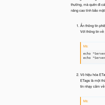
thường, mà quên đi cá
nâng cao tính bảo mậ
Ẩn thông tin ph
Với thông tin về
Mã:
echo "Serve
echo "Serve
Vô hiệu hóa ETa
ETags là một th
tin nhạy cảm về
Mã: