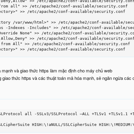
 Deny,Allow" >> /etc/apache2/conf-available/security.conf
from all" >> /etc/apache2/conf-available/security.conf

ectory>" >> /etc/apache2/conf-available/security.conf

ctory /var/www/html>" >> /etc/apache2/conf-available/secu
ns -Indexes -Includes" >> /etc/apache2/conf-available/sec
Override None" >> /etc/apache2/conf-available/security.co
 Allow,Deny" >> /etc/apache2/conf-available/security.conf
 from All" >> /etc/apache2/conf-available/security.conf

ectory>" >> /etc/apache2/conf-available/security.conf
 mạnh và giao thức https làm mặc định cho máy chủ web
g giao thức https và các thuật toán mã hóa mạnh, sẽ ngăn ngừa các
SLProtocol all -SSLv3/SSLProtocol –ALL +TLSv1 +TLSv1.1 +T
SLCipherSuite HIGH:\!aNULL/SSLCipherSuite HIGH:\!MEDIUM: