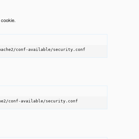
 cookie.
pache2/conf-available/security.conf
he2/conf-available/security.conf