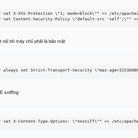
r set X-XSS-Protection \"1; mode=block\"" >> /etc/apache2
r set Content-Security-Policy \"default-src 'self';\"" >
 nối tới máy chủ phải là bảo mật
r always set Strict-Transport-Security \"max-age=3153600
 sniffing
r set X-Content-Type-Options: \"nosniff\"" >> /etc/apach