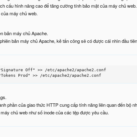
ch cấu hình nâng cao để tăng cường tính bảo mật của máy chủ web. T
t của máy chủ web.
iên bản máy chủ Apache.
 phiên bản máy chủ Apache, kẻ tấn công sẽ có được cái nhìn đầu tiên 
rSignature Off" >> /etc/apache2/apache2.conf

rTokens Prod" >> /etc/apache2/apache2.conf
gs.
ành phần của giao thức HTTP cung cấp tính năng liên quan đến bộ nhớ
 máy chủ web như số inode của các tệp được yêu cầu.