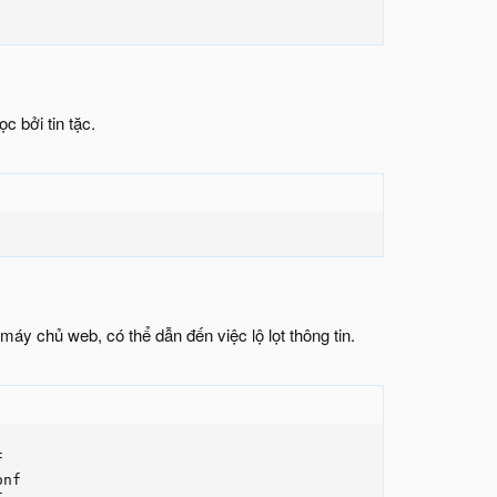
c bởi tin tặc.
áy chủ web, có thể dẫn đến việc lộ lọt thông tin.


nf
