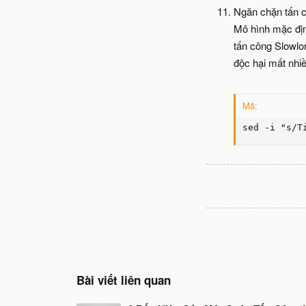
Ngăn chặn tấn c
Mô hình mặc địn
tấn công Slowlo
độc hại mất nhiề
Mã:
sed -i "s/T
Bài viết liên quan