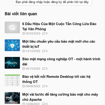
Bạn phải đăng nhập hoặc đăng ký để phản hồi tại đây.
Bài viết liên quan
6 Dấu Hiệu Của Một Cuộc Tấn Công Lừa Đảo
Tại Văn Phòng
N
30/03/2023
0
g
à
Một tiêu chuẩn yêu cầu bảo mật mới cho các
y
thiết bị IoT
b
N
14/12/2022
0
ắ
g
t
à
Bảo mật mạng công nghiệp OT - một hành trình
đ
y
ầ
dài
b
u
N
09/10/2022
0
ắ
g
t
à
Bảo vệ kết nối Remote Desktop tới các hệ
đ
y
ầ
thống OT
b
u
N
08/06/2022
0
ắ
g
t
à
Một vài bước để tăng cường bảo mật cho máy
đ
y
ầ
chủ Apache
b
u
N
13/06/2021
0
ắ