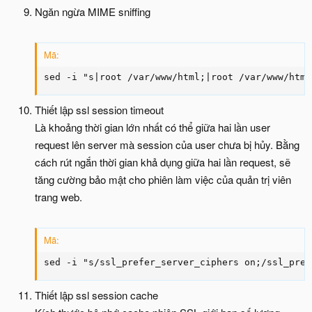
Ngăn ngừa MIME sniffing
Mã:
sed -i "s|root /var/www/html;|root /var/www/html
Thiết lập ssl session timeout
Là khoảng thời gian lớn nhất có thể giữa hai lần user
request lên server mà session của user chưa bị hủy. Bằng
cách rút ngắn thời gian khả dụng giữa hai lần request, sẽ
tăng cường bảo mật cho phiên làm việc của quản trị viên
trang web.
Mã:
sed -i "s/ssl_prefer_server_ciphers on;/ssl_pref
Thiết lập ssl session cache