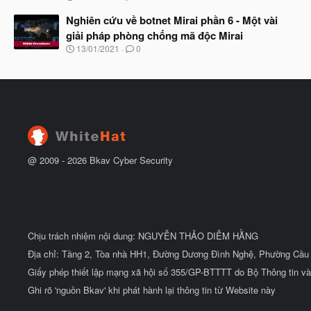
g
t
à
Nghiên cứu về botnet Mirai phần 6 - Một vài
đ
y
ầ
giải pháp phòng chống mã độc Mirai
b
u
N
13/01/2021
0
ắ
g
t
à
đ
y
ầ
b
u
ắ
t
đ
ầ
u
@ 2009 -
2026
Bkav Cyber Security
Chịu trách nhiệm nội dung: NGUYỄN THẢO DIỄM HẰNG
Địa chỉ: Tầng 2, Tòa nhà HH1, Đường Dương Đình Nghệ, Phường Cầu 
Giấy phép thiết lập mạng xã hội số 355/GP-BTTTT do Bộ Thông tin và
Ghi rõ 'nguồn Bkav' khi phát hành lại thông tin từ Website này