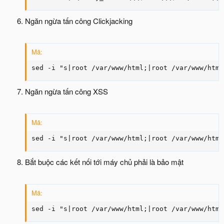
Ngăn ngừa tấn công Clickjacking
Mã:
sed -i "s|root /var/www/html;|root /var/www/html
Ngăn ngừa tấn công XSS
Mã:
sed -i "s|root /var/www/html;|root /var/www/html
Bắt buộc các kết nối tới máy chủ phải là bảo mật
Mã:
sed -i "s|root /var/www/html;|root /var/www/html