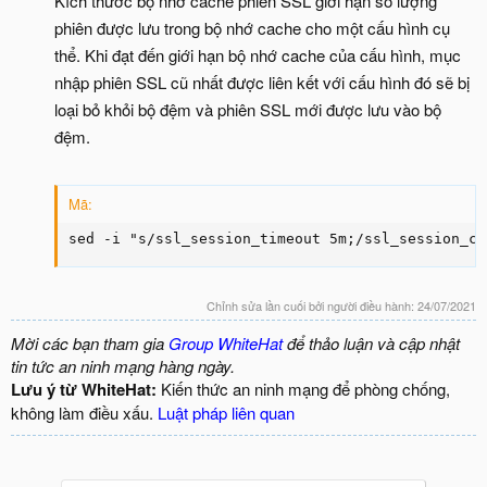
Kích thước bộ nhớ cache phiên SSL giới hạn số lượng
phiên được lưu trong bộ nhớ cache cho một cấu hình cụ
thể. Khi đạt đến giới hạn bộ nhớ cache của cấu hình, mục
nhập phiên SSL cũ nhất được liên kết với cấu hình đó sẽ bị
loại bỏ khỏi bộ đệm và phiên SSL mới được lưu vào bộ
đệm.
Mã:
sed -i "s/ssl_session_timeout 5m;/ssl_session_ca
Chỉnh sửa lần cuối bởi người điều hành:
24/07/2021
Mời các bạn tham gia
Group WhiteHat
để thảo luận và cập nhật
tin tức an ninh mạng hàng ngày.
Lưu ý từ WhiteHat:
Kiến thức an ninh mạng để phòng chống,
không làm điều xấu.
Luật pháp liên quan