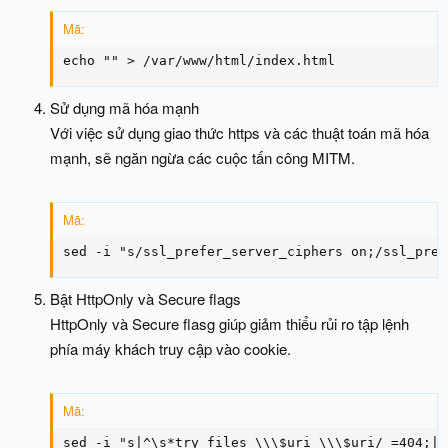
Mã:
echo "" > /var/www/html/index.html
Sử dụng mã hóa mạnh
Với việc sử dụng giao thức https và các thuật toán mã hóa
mạnh, sẽ ngăn ngừa các cuộc tấn công MITM.
Mã:
sed -i "s/ssl_prefer_server_ciphers on;/ssl_pref
Bật HttpOnly và Secure flags
HttpOnly và Secure flasg giúp giảm thiểu rủi ro tập lệnh
phía máy khách truy cập vào cookie.
Mã:
sed -i "s|^\s*try_files \\\$uri \\\$uri/ =404;|t