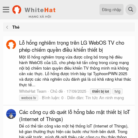
Đăng nhập
Thẻ
Lỗ hổng nghiêm trọng trên LG WebOS TV cho
phép chiếm quyền điều khiển thiết bị
Một lỗ hổng nghiêm trọng vừa được công bố trong hệ điều
hành WebOS của LG, cho phép kẻ tấn công trong cùng mạng
nội bộ chiếm toàn quyền điều khiển TV thông minh mà không
cần xác thực. Lỗ hổng được trình bày tại TyphoonPWN 2025
và được các nhà nghiên cứu đánh giá là có khả năng khai thác
thực tế...
WhiteHat Team
Chủ đề
17/09/2025
thiết
bị
iot
tvlg
Bình luận: 0
Diễn đàn:
Tin tức An ninh mạng
webos tv
Các công cụ dò quét lỗ hổng bảo mật thiết bị IoT
(Internet of Things)
Để có thể tấn công vào một hệ thống IoT (Internet of Things),
kẻ gian thường thực hiện các bước như hình bên dưới. Trong
bài viết trước, mình đã giới thiệu các công cụ thu thập thông