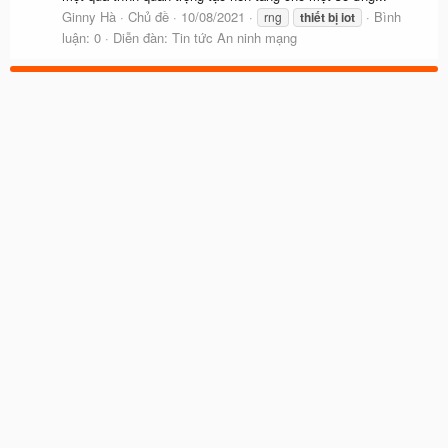
Ginny Hà
Chủ đề
10/08/2021
Bình
rng
thiết
bị
iot
luận: 0
Diễn đàn:
Tin tức An ninh mạng