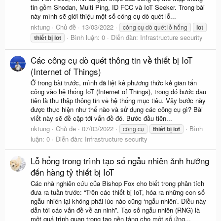
tin gồm Shodan, Multi Ping, ID FCC và IoT Seeker. Trong bài
này mình sẽ giới thiệu một số công cụ dò quét lỗ...
nktung
Chủ đề
13/03/2022
công cụ dò quét lỗ hổng
iot
Bình luận: 0
Diễn đàn:
Infrastructure security
thiết
bị
iot
Các công cụ dò quét thông tin về thiết bị IoT
(Internet of Things)
Ở trong bài trước, mình đã liệt kê phương thức kẻ gian tấn
công vào hệ thống IoT (Internet of Things), trong đó bước đầu
tiên là thu thập thông tin về hệ thống mục tiêu. Vậy bước này
được thực hiện như thế nào và sử dụng các công cụ gì? Bài
viết này sẽ đề cập tới vấn đề đó. Bước đầu tiên...
nktung
Chủ đề
07/03/2022
Bình
công cụ
thiết
bị
iot
luận: 0
Diễn đàn:
Infrastructure security
Lỗ hổng trong trình tạo số ngẫu nhiên ảnh hưởng
đến hàng tỷ thiết bị IoT
Các nhà nghiên cứu của Bishop Fox cho biết trong phân tích
đưa ra tuần trước: “Trên các thiết bị IoT, hóa ra những con số
ngẫu nhiên lại không phải lúc nào cũng ‘ngẫu nhiên’. Điều này
dẫn tới các vấn đề về an ninh”. Tạo số ngẫu nhiên (RNG) là
một quá trình quan trọng tạo nền tảng cho một số ứng...