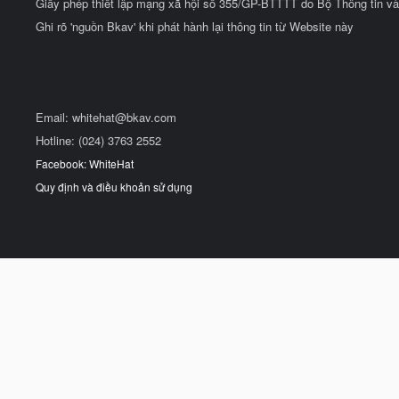
Giấy phép thiết lập mạng xã hội số 355/GP-BTTTT do Bộ Thông tin và
Ghi rõ 'nguồn Bkav' khi phát hành lại thông tin từ Website này
Email:
whitehat@bkav.com
Hotline: (024) 3763 2552
Facebook: WhiteHat
Quy định và điều khoản sử dụng