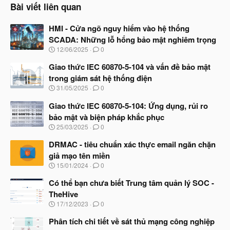
Bài viết liên quan
HMI - Cửa ngõ nguy hiểm vào hệ thống
SCADA: Những lỗ hổng bảo mật nghiêm trọng
N
12/06/2025
0
g
à
Giao thức IEC 60870-5-104 và vấn đề bảo mật
y
trong giám sát hệ thống điện
b
N
31/05/2025
0
ắ
g
t
à
Giao thức IEC 60870-5-104: Ứng dụng, rủi ro
đ
y
ầ
bảo mật và biện pháp khắc phục
b
u
N
25/03/2025
0
ắ
g
t
à
DRMAC - tiêu chuẩn xác thực email ngăn chặn
đ
y
ầ
giả mạo tên miền
b
u
N
15/01/2024
0
ắ
g
t
à
Có thể bạn chưa biết Trung tâm quản lý SOC -
đ
y
ầ
TheHive
b
u
N
17/12/2023
0
ắ
g
t
à
Phân tích chi tiết về sát thủ mạng công nghiệp
đ
y