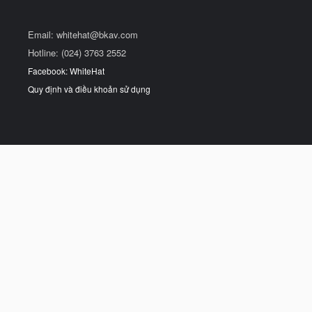
Email:
whitehat@bkav.com
Hotline: (024) 3763 2552
Facebook: WhiteHat
Quy định và điều khoản sử dụng