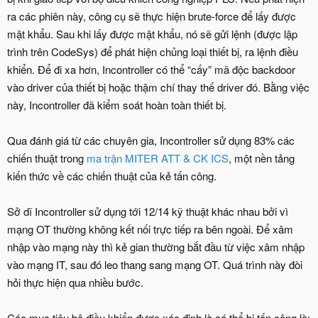
ra các phiên này, công cụ sẽ thực hiện brute-force để lấy được
mật khẩu. Sau khi lấy được mật khẩu, nó sẽ gửi lệnh (được lập
trình trên CodeSys) để phát hiện chủng loại thiết bị, ra lệnh điều
khiển. Để đi xa hơn, Incontroller có thể “cấy” mã độc backdoor
vào driver của thiết bị hoặc thậm chí thay thế driver đó. Bằng việc
này, Incontroller đã kiểm soát hoàn toàn thiết bị.
Qua đánh giá từ các chuyên gia, Incontroller sử dụng 83% các
chiến thuật trong
ma trận MITER ATT & CK ICS
, một nền tảng
kiến thức về các chiến thuật của kẻ tấn công.
Sở dĩ Incontroller sử dụng tới 12/14 kỹ thuật khác nhau bởi vì
mạng OT thường không kết nối trực tiếp ra bên ngoài. Để xâm
nhập vào mạng này thì kẻ gian thường bắt đầu từ việc xâm nhập
vào mạng IT, sau đó leo thang sang mạng OT. Quá trình này đòi
hỏi thực hiện qua nhiều bước.
Các mục tiêu bộ điều khiển được xác định là có thể bị tấn công là: