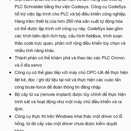
PLC Schneider bằng thư viện Codesys. Công cụ CodeSys
hỗ trợ việc lập trình cho PLC và bộ điều khiển công nghiệp.
Hàng trăm thiết bị của hơn 250 nhà sản xuất tự động hóa
có thể được lập trình với công cụ này. CodeSys bao gồm
các trình biên dịch tích hợp, cấu hình fieldbus, trình soạn
thảo code trực quan, phần mở rộng điều khiển tùy chọn và
nhiều tính năng khác.
Thành phần có thể khám phá và thao tác các PLC Omron
và ổ đĩa servo
Công cụ có thể giao tiếp với máy chủ OPC-UA để thực hiện
liệt kê, đọc / ghi dữ liệu tại nút và thực hiện các cuộc tấn
công brute-force để đoán thông tin đăng nhập
Bộ cấy từ xa (remote implant) được tùy chỉnh để thực hiện
trinh sát và hoạt động như một máy chủ điều khiển và ra
lệnh.
Công cụ thực thi trên Windows khai thác một driver có lỗ
hổng, từ đó cấy vào một driver chưa được kiểm duyệt
khác.