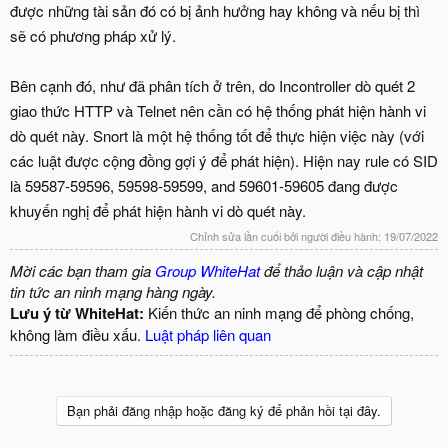
được những tài sản đó có bị ảnh hưởng hay không và nếu bị thì
sẽ có phương pháp xử lý.
Bên cạnh đó, như đã phân tích ở trên, do Incontroller dò quét 2
giao thức HTTP và Telnet nên cần có hệ thống phát hiện hành vi
dò quét này. Snort là một hệ thống tốt để thực hiện việc này (với
các luật được cộng đồng gợi ý để phát hiện). Hiện nay rule có SID
là 59587-59596, 59598-59599, and 59601-59605 đang được
khuyến nghị để phát hiện hành vi dò quét này.
Chỉnh sửa lần cuối bởi người điều hành:
19/07/2022
Mời các bạn tham gia
Group WhiteHat
để thảo luận và cập nhật
tin tức an ninh mạng hàng ngày.
Lưu ý từ WhiteHat:
Kiến thức an ninh mạng để phòng chống,
không làm điều xấu.
Luật pháp liên quan
Bạn phải đăng nhập hoặc đăng ký để phản hồi tại đây.