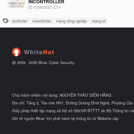
ầ
INCONTROLLER
b
u
N
13/08/2022
0
ắ
g
t
à
đ
T
controller
incontroller
mạng công nghiệp
mạng ot
y
ầ
h
b
u
ắ
ẻ
t
đ
ầ
u
@ 2009 -
2026
Bkav Cyber Security
Chịu trách nhiệm nội dung: NGUYỄN THẢO DIỄM HẰNG
Địa chỉ: Tầng 2, Tòa nhà HH1, Đường Dương Đình Nghệ, Phường Cầu 
Giấy phép thiết lập mạng xã hội số 355/GP-BTTTT do Bộ Thông tin và
Ghi rõ 'nguồn Bkav' khi phát hành lại thông tin từ Website này