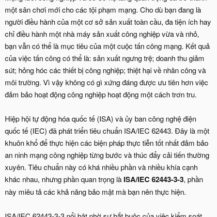
một sân chơi mới cho các tội phạm mạng. Cho dù bạn đang là
người điều hành của một cơ sở sản xuất toàn cầu, đa tiện ích hay
chỉ điều hành một nhà máy sản xuất công nghiệp vừa và nhỏ,
bạn vẫn có thể là mục tiêu của một cuộc tấn công mạng. Kết quả
của việc tấn công có thể là: sản xuất ngưng trệ; doanh thu giảm
sút; hỏng hóc các thiết bị công nghiệp; thiệt hại về nhân công và
môi trường. Vì vậy không có gì xứng đáng được ưu tiên hơn việc
đảm bảo hoạt động công nghiệp hoạt động một cách trơn tru.
Hiệp hội tự động hóa quốc tế (ISA) và ủy ban công nghệ điện
quốc tế (IEC) đã phát triển tiêu chuẩn ISA/IEC 62443. Đây là một
khuôn khổ để thực hiện các biện pháp thực tiễn tốt nhất đảm bảo
an ninh mạng công nghiệp từng bước và thúc đẩy cải tiến thường
xuyên. Tiêu chuẩn này có khá nhiều phần và nhiều khía cạnh
khác nhau, nhưng phần quan trọng là
ISA/IEC 62443-3-3
, phần
này miêu tả các khả năng bảo mật mà bạn nên thực hiện.
ISA/IEC 62443-3-3 nổi bật nhờ sự bắt buộc của việc kiểm soát