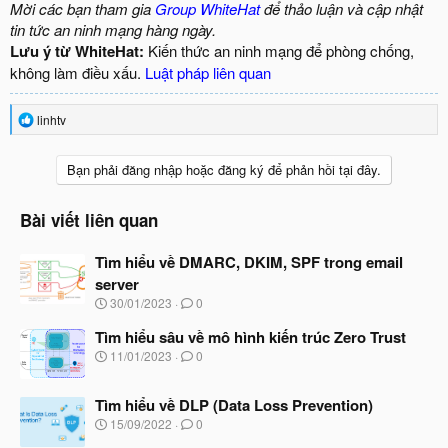
Mời các bạn tham gia
Group WhiteHat
để thảo luận và cập nhật
tin tức an ninh mạng hàng ngày.
Lưu ý từ WhiteHat:
Kiến thức an ninh mạng để phòng chống,
không làm điều xấu.
Luật pháp liên quan
R
linhtv
e
a
c
Bạn phải đăng nhập hoặc đăng ký để phản hồi tại đây.
t
i
o
Bài viết liên quan
n
s
Tìm hiểu về DMARC, DKIM, SPF trong email
:
server
N
30/01/2023
0
g
à
Tìm hiểu sâu về mô hình kiến trúc Zero Trust
y
N
11/01/2023
0
b
g
ắ
à
t
Tìm hiểu về DLP (Data Loss Prevention)
y
đ
b
N
15/09/2022
0
ầ
ắ
g
u