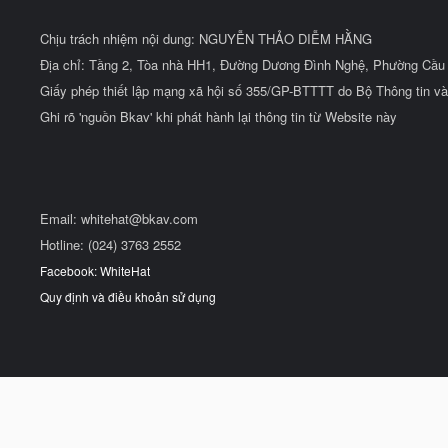
Chịu trách nhiệm nội dung: NGUYỄN THẢO DIỄM HẰNG
Địa chỉ: Tầng 2, Tòa nhà HH1, Đường Dương Đình Nghệ, Phường Cầu 
Giấy phép thiết lập mạng xã hội số 355/GP-BTTTT do Bộ Thông tin và
Ghi rõ 'nguồn Bkav' khi phát hành lại thông tin từ Website này
Email:
whitehat@bkav.com
Hotline: (024) 3763 2552
Facebook: WhiteHat
Quy định và điều khoản sử dụng