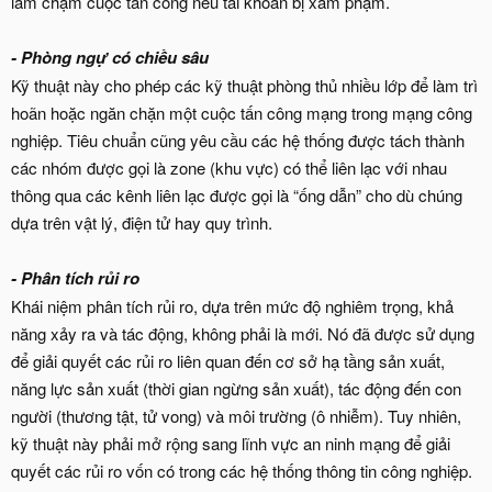
làm chậm cuộc tấn công nếu tài khoản bị xâm phạm.
- Phòng ngự có chiều sâu
Kỹ thuật này cho phép các kỹ thuật phòng thủ nhiều lớp để làm trì
hoãn hoặc ngăn chặn một cuộc tấn công mạng trong mạng công
nghiệp. Tiêu chuẩn cũng yêu cầu các hệ thống được tách thành
các nhóm được gọi là zone (khu vực) có thể liên lạc với nhau
thông qua các kênh liên lạc được gọi là “ống dẫn” cho dù chúng
dựa trên vật lý, điện tử hay quy trình.
- Phân tích rủi ro
Khái niệm phân tích rủi ro, dựa trên mức độ nghiêm trọng, khả
năng xảy ra và tác động, không phải là mới. Nó đã được sử dụng
để giải quyết các rủi ro liên quan đến cơ sở hạ tầng sản xuất,
năng lực sản xuất (thời gian ngừng sản xuất), tác động đến con
người (thương tật, tử vong) và môi trường (ô nhiễm). Tuy nhiên,
kỹ thuật này phải mở rộng sang lĩnh vực an ninh mạng để giải
quyết các rủi ro vốn có trong các hệ thống thông tin công nghiệp.