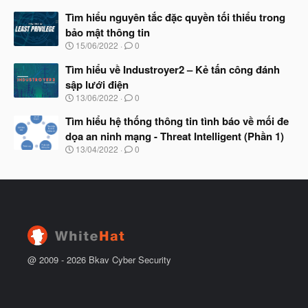
t
à
đ
Tìm hiểu nguyên tắc đặc quyền tối thiểu trong
y
ầ
b
bảo mật thông tin
u
ắ
N
15/06/2022
0
t
g
đ
à
Tìm hiểu về Industroyer2 – Kẻ tấn công đánh
ầ
y
u
sập lưới điện
b
N
13/06/2022
0
ắ
g
t
à
Tìm hiểu hệ thống thông tin tình báo về mối đe
đ
y
ầ
dọa an ninh mạng - Threat Intelligent (Phần 1)
b
u
N
13/04/2022
0
ắ
g
t
à
đ
y
ầ
b
u
ắ
t
đ
ầ
u
@ 2009 -
2026
Bkav Cyber Security