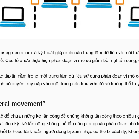
osegmentation) là kỹ thuật giúp chia các trung tâm dữ liệu và môi 
 lẻ. Các tổ chức thực hiện phân đoạn vi mô để giảm bề mặt tấn công, 
c tập tin nằm trong một trung tâm dữ liệu sử dụng phân đoạn vi mô có
nh có quyền truy cập vào một trong các khu vực đó sẽ không thể tr
teral movement”
 kế để chứa những kẻ tấn công để chúng không tấn công theo chiều n
 lại định kỳ, kẻ tấn công không thể tấn công sang các phân đoạn nhỏ 
hiết bị hoặc tài khoản người dùng bị xâm nhập có thể bị cách ly, khôn