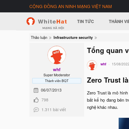
CỘNG ĐỒNG AN NINH MẠNG VIỆT NAM
TIN TỨC
THÀNH VI
Thảo luận
Infrastructure security
Tổng quan v
whf
15/08/202
whf
Super Moderator
Zero Trust là
Thành viên BQT
06/07/2013
Zero Trust là mô hình
798
bất kể họ đang bên tr
nghệ khác nhau.​
1.311 bài viết