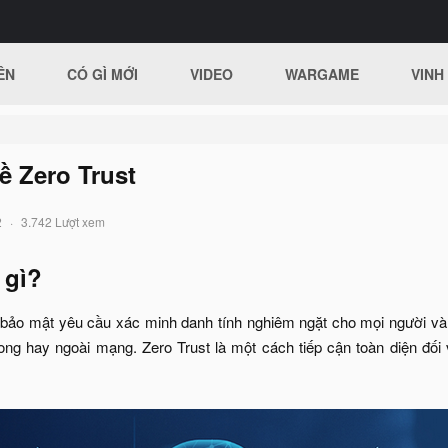
ÊN
CÓ GÌ MỚI
VIDEO
WARGAME
VINH
ề Zero Trust
2
3.742 Lượt xem
 gì?
 bảo mật yêu cầu xác minh danh tính nghiêm ngặt cho mọi người và t
ong hay ngoài mạng. Zero Trust là một cách tiếp cận toàn diện đố