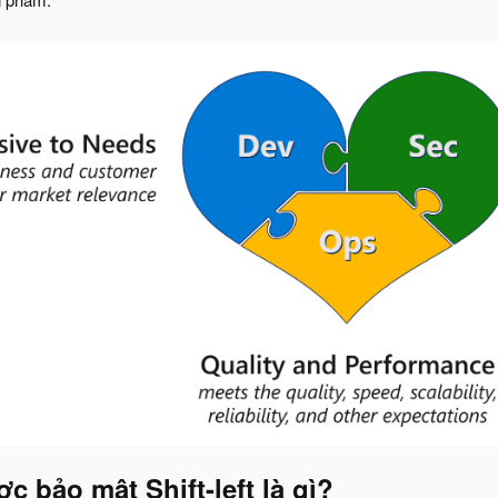
c bảo mật Shift-left là gì?​