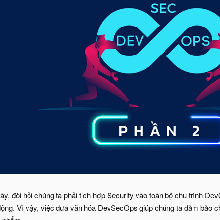
này, đòi hỏi chúng ta phải tích hợp Security vào toàn bộ chu trình D
động. Vì vậy, việc đưa văn hóa DevSecOps giúp chúng ta đảm bảo chiến
n phẩm.