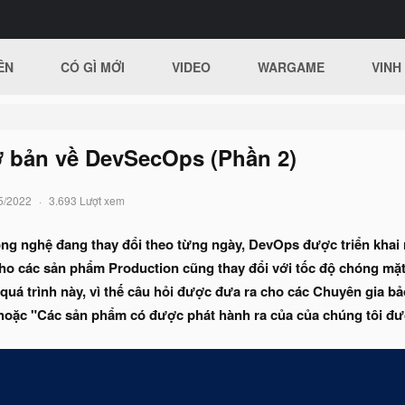
ÊN
CÓ GÌ MỚI
VIDEO
WARGAME
VINH
ơ bản về DevSecOps (Phần 2)
5/2022
3.693 Lượt xem
ông nghệ đang thay đổi theo từng ngày, DevOps được triển khai 
ho các sản phẩm Production cũng thay đổi với tốc độ chóng mặt.
 quá trình này, vì thế câu hỏi được đưa ra cho các Chuyên gia b
 hoặc "Các sản phẩm có được phát hành ra của của chúng tôi đ