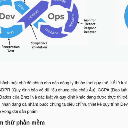
 thành một chủ đề chính cho các công ty thuộc mọi quy mô, kể từ khi
PR (Quy định bảo vệ dữ liệu chung của châu Âu), CCPA (Đạo luật bả
Dados của Brazil và các luật và quy định khác đang được thực thi trê
tin nhận dạng cá nhân) buộc chúng ta điều chỉnh, thiết kế quy trình
ộ vòng đời sản phẩm
ểm thử phần mềm​