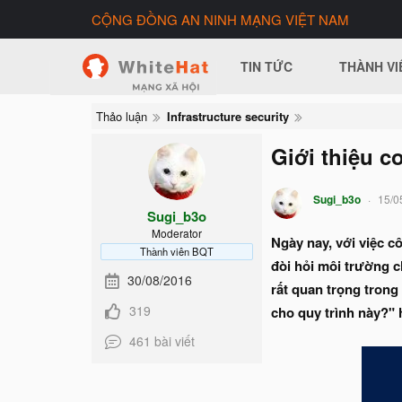
CỘNG ĐỒNG AN NINH MẠNG VIỆT NAM
TIN TỨC
THÀNH VI
Thảo luận
Infrastructure security
Giới thiệu c
Sugi_b3o
15/0
Sugi_b3o
Moderator
Ngày nay, với việc c
Thành viên BQT
đòi hỏi môi trường c
30/08/2016
rất quan trọng trong
319
cho quy trình này?"
461 bài viết