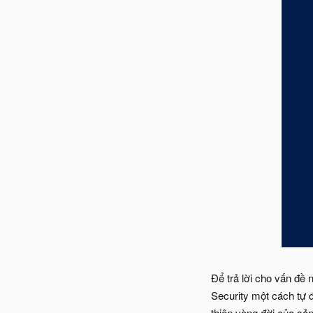
Để trả lời cho vấn đề 
Security một cách tự 
thiện vòng đời của sả