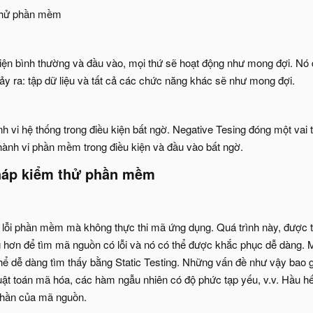
 thử phần mềm
kiện bình thường và đầu vào, mọi thứ sẽ hoạt động như mong đợi. Nó 
xảy ra: tập dữ liệu và tất cả các chức năng khác sẽ như mong đợi.
h vi hệ thống trong điều kiện bất ngờ. Negative Tesing đóng một vai 
 hành vi phần mềm trong điều kiện và đầu vào bất ngờ.
áp kiểm thử phần mềm​
a lỗi phần mềm mà không thực thi mã ứng dụng. Quá trình này, được th
àng hơn để tìm mã nguồn có lỗi và nó có thể được khắc phục dễ dàng. 
hể dễ dàng tìm thấy bằng Static Testing. Những vấn đề như vậy bao g
ật toán mã hóa, các hàm ngẫu nhiên có độ phức tạp yếu, v.v. Hầu hế
phần của mã nguồn.