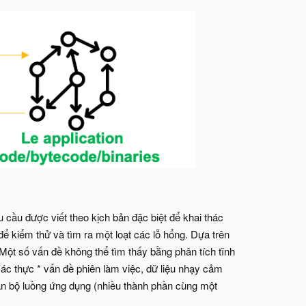
 cầu được viết theo kịch bản đặc biệt để khai thác
ể kiểm thử và tìm ra một loạt các lỗ hổng. Dựa trên
 Một số vấn đề không thể tìm thấy bằng phân tích tĩnh
c thực * vấn đề phiên làm việc, dữ liệu nhạy cảm
oàn bộ luồng ứng dụng (nhiều thành phần cùng một