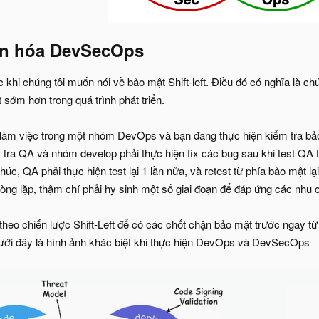
n hóa DevSecOps​
khi chúng tôi muốn nói về bảo mật Shift-left. Điều đó có nghĩa là ch
 sớm hơn trong quá trình phát triển.
làm việc trong một nhóm DevOps và bạn đang thực hiện kiểm tra bảo
m tra QA và nhóm develop phải thực hiện fix các bug sau khi test QA t
húc, QA phải thực hiện test lại 1 lần nữa, và retest từ phía bảo mật lại
vòng lặp, thậm chí phải hy sinh một số giai đoạn để đáp ứng các nhu
 theo chiến lược Shift-Left để có các chốt chặn bảo mật trước ngay từ 
dưới đây là hình ảnh khác biệt khi thực hiện DevOps và DevSecOps