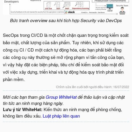
Bức tranh overview sau khi tích hợp Security vào DevOps
SecOps trong CI/CD là một chốt chặn quan trọng trong kiểm soát
bảo mật, chất lượng của sản phẩm. Tuy nhiên, khi sử dụng các
công cụ CI / CD một cách tự động hóa, các bạn phải biết rằng
các công cụ này thường sẽ mở rộng phạm vi tấn công của bạn,
vì vậy hãy đặt các biện pháp, tiêu chí để kiểm soát bảo mật đối
với việc xây dựng, triển khai và tự động hóa quy trình phát triển
phần mềm.
Chỉnh sửa lần cuối bởi người điều hành:
16/07/2022
Mời các bạn tham gia
Group WhiteHat
để thảo luận và cập nhật
tin tức an ninh mạng hàng ngày.
Lưu ý từ WhiteHat:
Kiến thức an ninh mạng để phòng chống,
không làm điều xấu.
Luật pháp liên quan