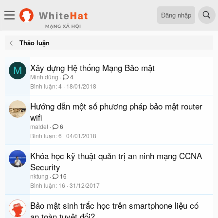
Đăng nhập
Thảo luận
Xây dựng Hệ thống Mạng Bảo mật
M
Minh dũng
4
Bình luận
4
18/01/2018
Hướng dẫn một số phương pháp bảo mật router
wifi
maldet
6
Bình luận
6
04/01/2018
Khóa học kỹ thuật quản trị an ninh mạng CCNA
Security
nktung
16
Bình luận
16
31/12/2017
Bảo mật sinh trắc học trên smartphone liệu có
an toàn tuyệt đối?