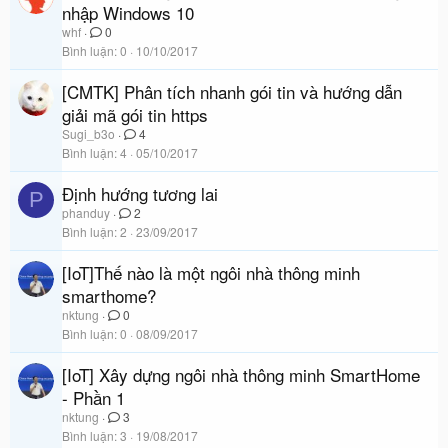
nhập Windows 10
whf
0
Bình luận
0
10/10/2017
[CMTK] Phân tích nhanh gói tin và hướng dẫn
giải mã gói tin https
Sugi_b3o
4
Bình luận
4
05/10/2017
Định hướng tương lai
P
phanduy
2
Bình luận
2
23/09/2017
[IoT]Thế nào là một ngôi nhà thông minh
smarthome?
nktung
0
Bình luận
0
08/09/2017
[IoT] Xây dựng ngôi nhà thông minh SmartHome
- Phần 1
nktung
3
Bình luận
3
19/08/2017