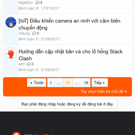
NgMSon
8
Bình luận
8
17/07/2017
[IoT] Điều khiển camera an ninh với cảm biến
chuyển động
nktung
0
Bình luận
0
27/06/2017
Hướng dẫn cập nhật bản vá cho lỗ hổng Stack
Clash
whf
0
Bình luận
0
21/06/2017
Trước
1
…
11
…
19
Tiếp
Tùy chọn hiển thị chủ đề
Bạn phải đăng nhập hoặc đăng ký để đăng bài ở đây.