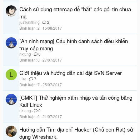
Cách sử dụng ettercap để ''bắt'' các gói tin chưa
mã
justkalithing
2
Bình luận
2
15/08/2017
[An ninh mạng] Cấu hình danh sách điều khiển
truy cập mạng
nktung
0
Bình luận
0
27/07/2017
Giới thiệu và hướng dẫn cài đặt SVN Server
L
Like
7
Bình luận
7
25/07/2017
[CMKT] Thử nghiệm xâm nhập và tấn công bằng
Kali Linux
nktung
0
Bình luận
0
21/07/2017
Hướng dẫn Tìm địa chỉ Hacker (Chủ con Rat) sử
dụng Wireshark.