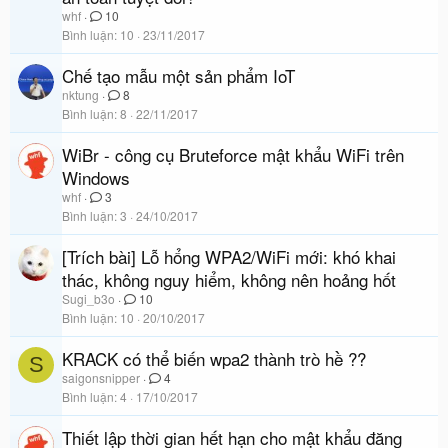
whf
10
Bình luận
10
23/11/2017
Chế tạo mẫu một sản phẩm IoT
nktung
8
Bình luận
8
22/11/2017
WiBr - công cụ Bruteforce mật khẩu WiFi trên
Windows
whf
3
Bình luận
3
24/10/2017
[Trích bài] Lỗ hổng WPA2/WiFi mới: khó khai
thác, không nguy hiểm, không nên hoảng hốt
Sugi_b3o
10
Bình luận
10
20/10/2017
KRACK có thể biến wpa2 thành trò hề ??
S
saigonsnipper
4
Bình luận
4
17/10/2017
Thiết lập thời gian hết hạn cho mật khẩu đăng